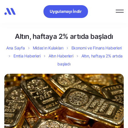
Uygulamayı İndir
Altın, haftaya 2% artıda başladı
Ana Sayfa
Midas’ın Kulakları
Ekonomi ve Finans Haberleri
Emtia Haberleri
Altın Haberleri
Altın, haftaya 2% artıda
başladı