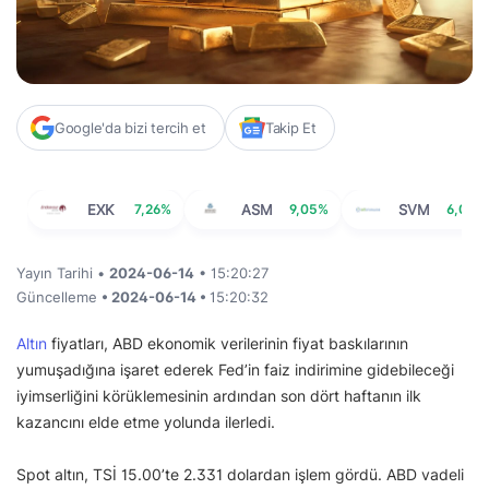
Google'da bizi tercih et
Takip Et
EXK
7,26%
ASM
9,05%
SVM
6,02%
Yayın Tarihi •
2024-06-14
• 15:20:27
Güncelleme
• 2024-06-14 •
15:20:32
Altın
fiyatları, ABD ekonomik verilerinin fiyat baskılarının
yumuşadığına işaret ederek Fed’in faiz indirimine gidebileceği
iyimserliğini körüklemesinin ardından son dört haftanın ilk
kazancını elde etme yolunda ilerledi.
Spot altın, TSİ 15.00’te 2.331 dolardan işlem gördü. ABD vadeli