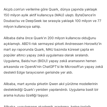
Aicpb.com’un verilerine göre Quark, dünya çapında yaklaşık
150 milyon aylık aktif kullanıcıya (MAU) ulaştı. ByteDance’in
Doubao’su ve DeepSeek ise sırasıyla yaklaşık 100 milyon ve 77
milyon kullanıcıya sahip.
Alibaba daha önce Quark’ın 200 milyon kullanıcısı olduğunu
açıklamıştı. ABD’li risk sermayesi şirketi Andreessen Horowitz’in
mart ayı raporunda Quark, MAU bazında küresel çapta en
popüler altıncı yapay zekâ uygulaması olarak sıralandı.
Uygulama, Baidu’nun (BIDU) yapay zekâ aramasının hemen
arkasında ve OpenAI’nin ChatGPT’si ile Microsoft’un yapay zekâ
destekli Edge tarayıcısının gerisinde yer aldı.
Alibaba, mart ayında şirketin Qwen akıl yürütme modellerinin
desteklediği Quark’ı yeniden yapılandırdı. Uygulama basit bir
arama kutusu özelliği taşıyor.
Alibaba, uygulamanın akademik araştırma, belge taslağı