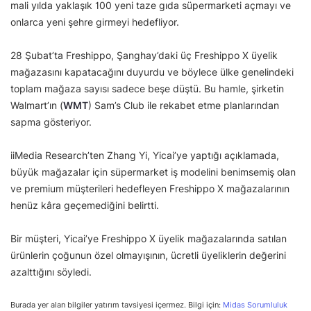
mali yılda yaklaşık 100 yeni taze gıda süpermarketi açmayı ve
onlarca yeni şehre girmeyi hedefliyor.
28 Şubat’ta Freshippo, Şanghay’daki üç Freshippo X üyelik
mağazasını kapatacağını duyurdu ve böylece ülke genelindeki
toplam mağaza sayısı sadece beşe düştü. Bu hamle, şirketin
Walmart’ın (
WMT
) Sam’s Club ile rekabet etme planlarından
sapma gösteriyor.
iiMedia Research’ten Zhang Yi, Yicai’ye yaptığı açıklamada,
büyük mağazalar için süpermarket iş modelini benimsemiş olan
ve premium müşterileri hedefleyen Freshippo X mağazalarının
henüz kâra geçemediğini belirtti.
Bir müşteri, Yicai’ye Freshippo X üyelik mağazalarında satılan
ürünlerin çoğunun özel olmayışının, ücretli üyeliklerin değerini
azalttığını söyledi.
Burada yer alan bilgiler yatırım tavsiyesi içermez. Bilgi için:
Midas Sorumluluk