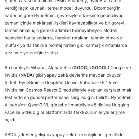
Şirketin araştırma birimi DAMO Academy, RynnBrain adını
verdiği açık kaynaklı temel modeli duyurdu. Bloomberg’in
haberine göre RynnBrain, çevresiyle etkileşime geçebiliyor,
zaman içinde mekânsal ilişkileri kavrayabiliyor ve bir görevi
tamamlamak için gerekli adımları belirleyebiliyor. Model;
nesneleri haritalandırma, hareket rotalarını tahmin etme ve
mutfak ya da fabrika montaj hatları gibi karmaşık ortamlarda
gezinme yeteneğine sahip.
Bu hamleyle Alibaba, Alphabet’in (
GOOG
) (
GOOGL
) Google ve
Nvidia (
NVDA
) gibi yapay zekâ devlerine meydan okuyor.
Şirket, RynnBrain’in Google’ın Gemini Robotics-ER 1.5 ve
Nvidia’nın Cosmos-Reason2 modelleriyle yapılan karşılaştırmalı
testlerde en güncel performansı sergilediğini belirtti. RynnBrain,
Alibaba’nın Qwen3-VL görsel-dil modeliyle eğitildi ve Hugging
Face ile GitHub gibi platformlarda farklı sürümleriyle erişime
açıldı.
ABD’li şirketler gelişmiş yapay zekâ teknolojilerini genellikle