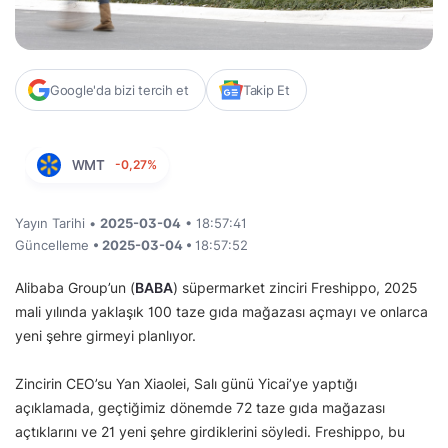
Google'da bizi tercih et
Takip Et
WMT
-0,27%
Yayın Tarihi •
2025-03-04
• 18:57:41
Güncelleme
• 2025-03-04 •
18:57:52
Alibaba Group’un (
BABA
) süpermarket zinciri Freshippo, 2025
mali yılında yaklaşık 100 taze gıda mağazası açmayı ve onlarca
yeni şehre girmeyi planlıyor.
Zincirin CEO’su Yan Xiaolei, Salı günü Yicai’ye yaptığı
açıklamada, geçtiğimiz dönemde 72 taze gıda mağazası
açtıklarını ve 21 yeni şehre girdiklerini söyledi. Freshippo, bu