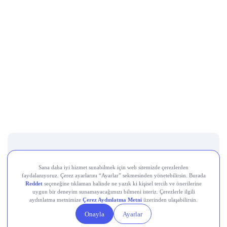
Destek Hattı
0850 241 22 41
Adres
Altunizade Mah. İnci Çıkmazı Sokak No:3 Daire:3
Üsküdar İstanbul