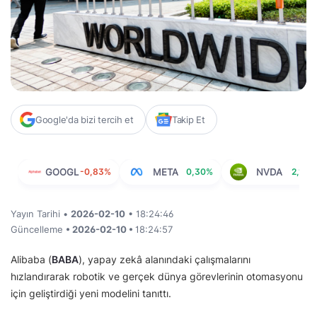
Google'da bizi tercih et
Takip Et
GOOGL
-0,83%
META
0,30%
NVDA
2,19%
Yayın Tarihi •
2026-02-10
• 18:24:46
Güncelleme
• 2026-02-10 •
18:24:57
Alibaba (
BABA
), yapay zekâ alanındaki çalışmalarını
hızlandırarak robotik ve gerçek dünya görevlerinin otomasyonu
için geliştirdiği yeni modelini tanıttı.