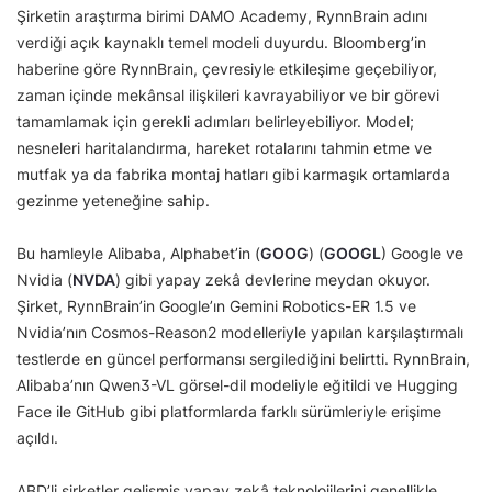
Şirketin araştırma birimi DAMO Academy, RynnBrain adını
verdiği açık kaynaklı temel modeli duyurdu. Bloomberg’in
haberine göre RynnBrain, çevresiyle etkileşime geçebiliyor,
zaman içinde mekânsal ilişkileri kavrayabiliyor ve bir görevi
tamamlamak için gerekli adımları belirleyebiliyor. Model;
nesneleri haritalandırma, hareket rotalarını tahmin etme ve
mutfak ya da fabrika montaj hatları gibi karmaşık ortamlarda
gezinme yeteneğine sahip.
Bu hamleyle Alibaba, Alphabet’in (
GOOG
) (
GOOGL
) Google ve
Nvidia (
NVDA
) gibi yapay zekâ devlerine meydan okuyor.
Şirket, RynnBrain’in Google’ın Gemini Robotics-ER 1.5 ve
Nvidia’nın Cosmos-Reason2 modelleriyle yapılan karşılaştırmalı
testlerde en güncel performansı sergilediğini belirtti. RynnBrain,
Alibaba’nın Qwen3-VL görsel-dil modeliyle eğitildi ve Hugging
Face ile GitHub gibi platformlarda farklı sürümleriyle erişime
açıldı.
ABD’li şirketler gelişmiş yapay zekâ teknolojilerini genellikle