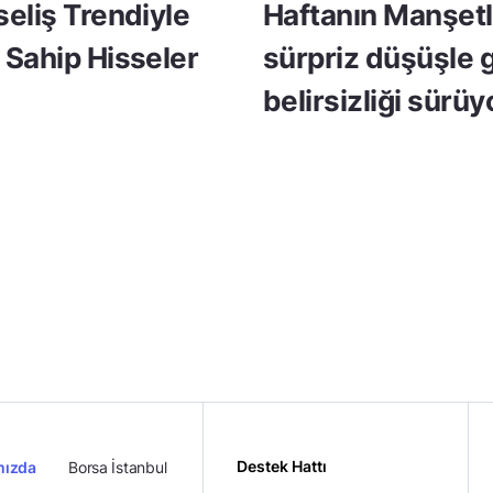
seliş Trendiyle
Haftanın Manşetle
 Sahip Hisseler
sürpriz düşüşle 
belirsizliği sürüy
Destek Hattı
mızda
Borsa İstanbul