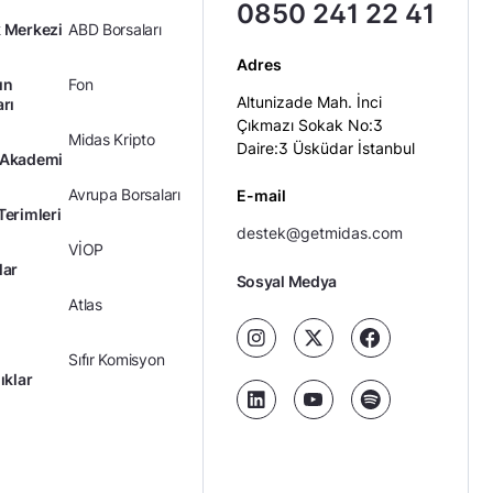
0850 241 22 41
 Merkezi
ABD Borsaları
Adres
ın
Fon
Altunizade Mah. İnci
arı
Çıkmazı Sokak No:3
Midas Kripto
Daire:3 Üsküdar İstanbul
 Akademi
Avrupa Borsaları
E-mail
Terimleri
destek@getmidas.com
VİOP
lar
Sosyal Medya
Atlas
Sıfır Komisyon
ıklar
Kredili Yatırım
Ücretler