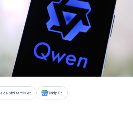
'da bizi tercih et
Takip Et