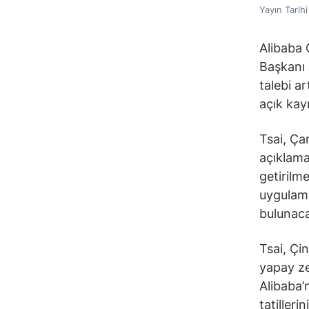
Yayın Tarih
Alibaba 
Başkanı 
talebi a
açık kay
Tsai, Ça
açıklama
getirilm
uygulama
bulunacağ
Tsai, Çi
yapay ze
Alibaba’n
tatillerin