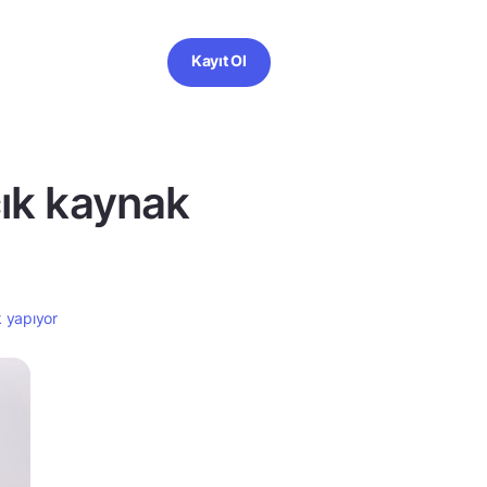
Kayıt Ol
çık kaynak
k yapıyor