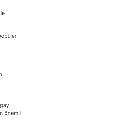
le
popüler
m
apay
en önemli