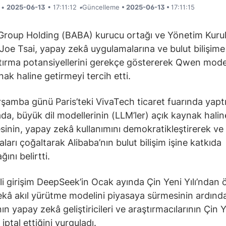
i •
2025-06-13
• 17:11:12
•
Güncelleme
• 2025-06-13 •
17:11:15
Group Holding (BABA) kurucu ortağı ve Yönetim Kuru
Joe Tsai, yapay zekâ uygulamalarına ve bulut bilişime
rtırma potansiyellerini gerekçe göstererek Qwen model
nak haline getirmeyi tercih etti.
rşamba günü Paris’teki VivaTech ticaret fuarında yaptı
da, büyük dil modellerinin (LLM’ler) açık kaynak halin
esinin, yapay zekâ kullanımını demokratikleştirerek ve
ları çoğaltarak Alibaba’nın bulut bilişim işine katkıda
ını belirtti.
nli girişim DeepSeek’in Ocak ayında Çin Yeni Yılı’ndan
kâ akıl yürütme modelini piyasaya sürmesinin ardınd
ın yapay zekâ geliştiricileri ve araştırmacılarının Çin Ye
i iptal ettiğini vurguladı.