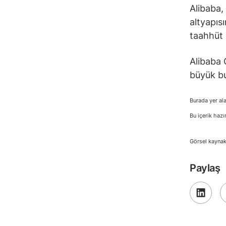
Alibaba,
altyapıs
taahhüt e
Alibaba 
büyük bu
Burada yer ala
Bu içerik hazı
Görsel kaynak
Paylaş