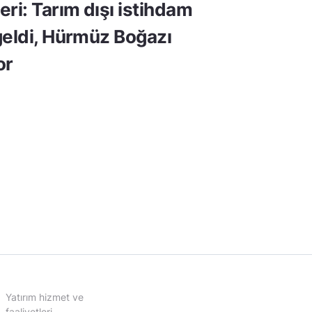
ri: Tarım dışı istihdam
geldi, Hürmüz Boğazı
or
Yatırım hizmet ve
faaliyetleri,