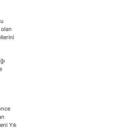
lu
 olan
lerini
ğı
e
 önce
an
ni Yılı