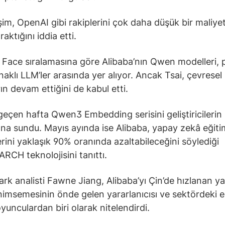
işim, OpenAI gibi rakiplerini çok daha düşük bir maliyet
raktığını iddia etti.
Face sıralamasına göre Alibaba’nın Qwen modelleri, 
naklı LLM’ler arasında yer alıyor. Ancak Tsai, çevresel
ın devam ettiğini de kabul etti.
geçen hafta Qwen3 Embedding serisini geliştiricilerin
ına sundu. Mayıs ayında ise Alibaba, yapay zekâ eğiti
erini yaklaşık 90% oranında azaltabileceğini söylediği
CH teknolojisini tanıttı.
k analisti Fawne Jiang, Alibaba’yı Çin’de hızlanan y
imsemesinin önde gelen yararlanıcısı ve sektördeki 
oyunculardan biri olarak nitelendirdi.