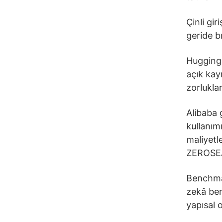
Çinli gir
geride bı
Hugging 
açık kay
zorluklar
Alibaba 
kullanım
maliyetl
ZEROSEAR
Benchmar
zekâ ben
yapısal 