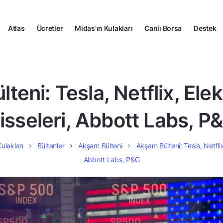
Atlas
Ücretler
Midas’ın Kulakları
Canlı Borsa
Destek
eni: Tesla, Netflix, Elek
isseleri, Abbott Labs, P
ulakları
Bültenler
Akşam Bülteni
Akşam Bülteni: Tesla, Netflix,
Abbott Labs, P&G