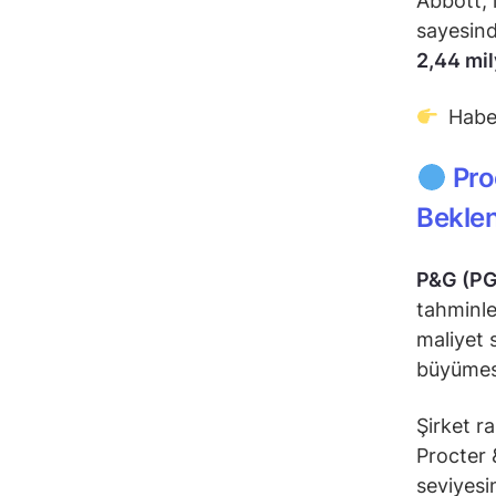
Abbott, i
sayesinde
2,44 mil
Habe
Pro
Beklen
P&G (PG
tahminle
maliyet 
büyümesi
Şirket r
Procter 
seviyesin