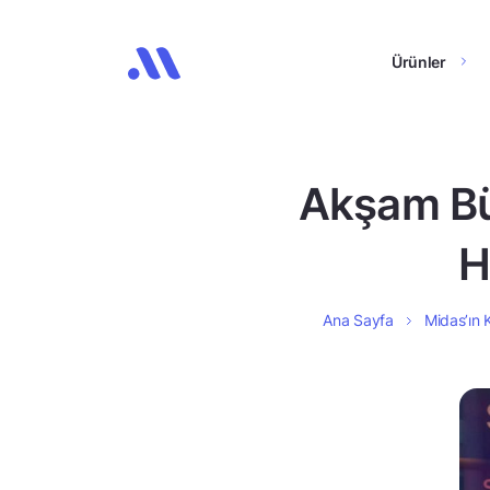
Ürünler
Akşam Bült
H
Ana Sayfa
Midas’ın K