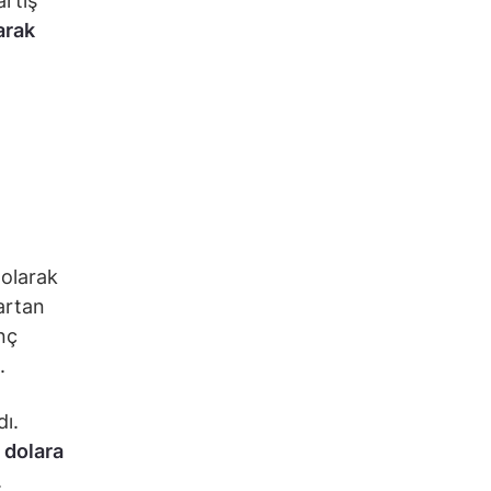
artış
arak
 olarak
artan
nç
ı.
ı.
 dolara
.