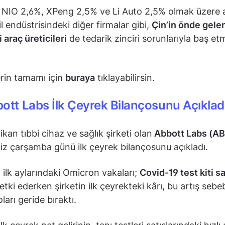
, NIO 2,6%, XPeng 2,5% ve Li Auto 2,5% olmak üzere a
 endüstrisindeki diğer firmalar gibi,
Çin’in önde gele
i araç üreticileri
de tedarik zinciri sorunlarıyla baş e
.
rin tamamı için
buraya
tıklayabilirsin.
ott Labs İlk Çeyrek Bilançosunu Açıklad
kan tıbbi cihaz ve sağlık şirketi olan
Abbott Labs (AB
iz çarşamba günü ilk çeyrek bilançosunu açıkladı.
 ilk aylarındaki Omicron vakaları;
Covid-19 test kiti sa
etki ederken şirketin ilk çeyrekteki kârı, bu artış sebe
ları geride bıraktı.