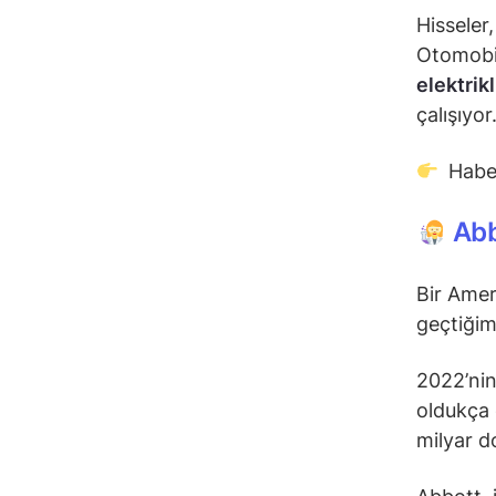
Hisseler
Otomobil
elektrikl
çalışıyor
Habe
Abb
Bir Ameri
geçtiğim
2022’nin
oldukça 
milyar do