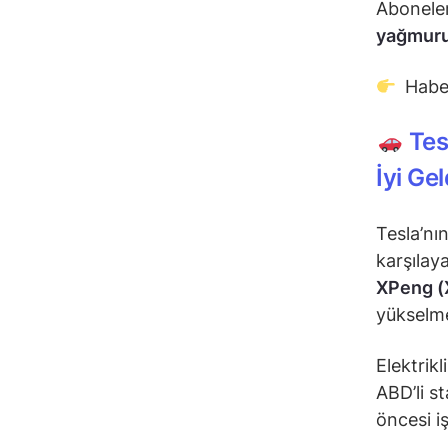
Aboneler
yağmurun
Habe
Tesl
İyi Gel
Tesla’nın
karşılaya
XPeng (
yükselme
Elektrikl
ABD’li s
öncesi i