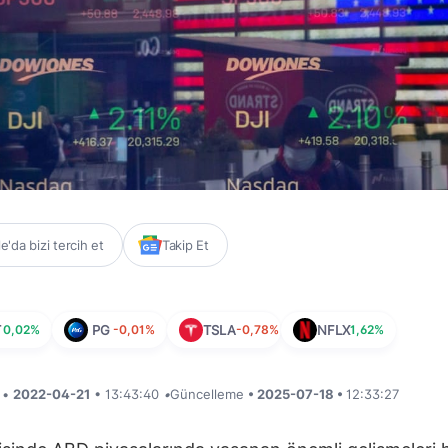
'da bizi tercih et
Takip Et
T
0,02%
PG
-0,01%
TSLA
-0,78%
NFLX
1,62%
i •
2022-04-21
• 13:43:40
•
Güncelleme
• 2025-07-18 •
12:33:27