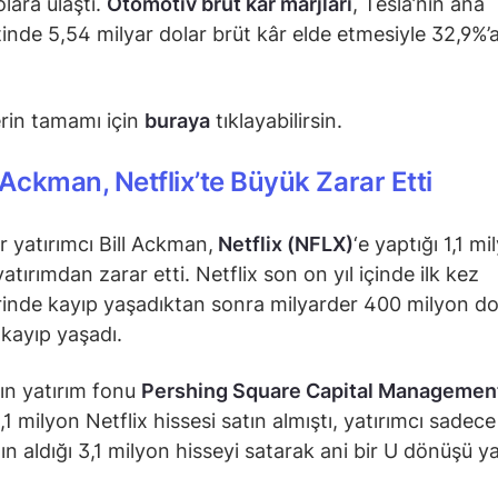
lara ulaştı.
Otomotiv brüt kâr marjları
, Tesla’nın ana
nde 5,54 milyar dolar brüt kâr elde etmesiyle 32,9%’
.
rin tamamı için
buraya
tıklayabilirsin.
 Ackman, Netflix’te Büyük Zarar Etti
r yatırımcı Bill Ackman,
Netflix (NFLX)
‘e yaptığı 1,1 mi
yatırımdan zarar etti. Netflix son on yıl içinde ilk kez
inde kayıp yaşadıktan sonra milyarder 400 milyon d
 kayıp yaşadı.
ın yatırım fonu
Pershing Square Capital Managemen
1 milyon Netflix hissesi satın almıştı, yatırımcı sadece
ın aldığı 3,1 milyon hisseyi satarak ani bir U dönüşü ya