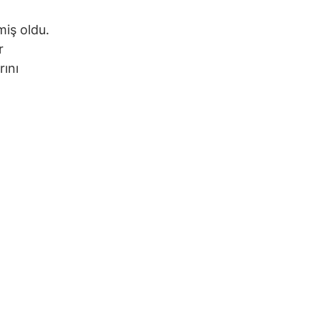
iş oldu.
r
rını