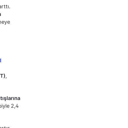
rttı.
n
tmeye
ı
T)
,
tışlarına
biyle 2,4