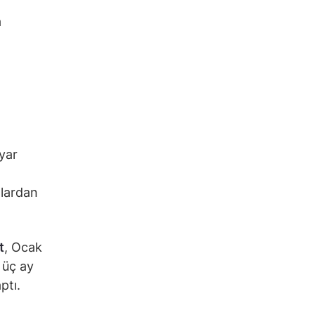
a
lyar
olardan
t
, Ocak
 üç ay
ptı.