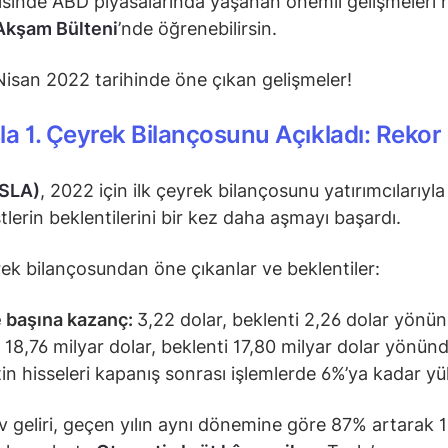
isinde ABD piyasalarında yaşanan önemli gelişmeleri 
Akşam Bülteni
’nde öğrenebilirsin.
 Nisan 2022 tarihinde öne çıkan gelişmeler!
a 1. Çeyrek Bilançosunu Açıkladı: Rekor 
TSLA)
, 2022 için ilk çeyrek bilançosunu yatırımcılarıyla
stlerin beklentilerini bir kez daha aşmayı başardı.
rek bilançosundan öne çıkanlar ve beklentiler:
 başına kazanç:
3,22 dolar, beklenti 2,26 dolar yönün
18,76 milyar dolar, beklenti 17,80 milyar dolar yönünd
tin hisseleri kapanış sonrası işlemlerde 6%’ya kadar yü
 geliri, geçen yılın aynı dönemine göre 87% artarak 