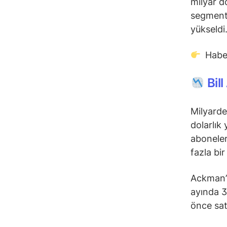
milyar do
segmenti
yükseldi
Habe
Bill
Milyarde
dolarlık 
aboneler
fazla bir
Ackman’
ayında 3,
önce sat