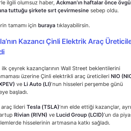
le ilgili olumsuz haber,
Ackman’ın haftalar önce övgü
a tuttuğu şirkete sırt çevirmesine
sebep oldu.
rin tamamı için
buraya
tıklayabilirsin.
a’nın Kazancı Çinli Elektrik Araç Üreticil
di
 ilk çeyrek kazançlarının Wall Street beklentilerini
maması üzerine Çinli elektrikli araç üreticileri
NIO (NI
XPEV)
ve
Li Auto (LI)
‘nun hisseleri perşembe günü
ye başladı.
i araç lideri
Tesla (TSLA)
‘nın elde ettiği kazançlar, ayr
tartup
Rivian (RIVN)
ve
Lucid Group (LCID)
‘un da piy
şlemlerde hisselerinin artmasına katkı sağladı.