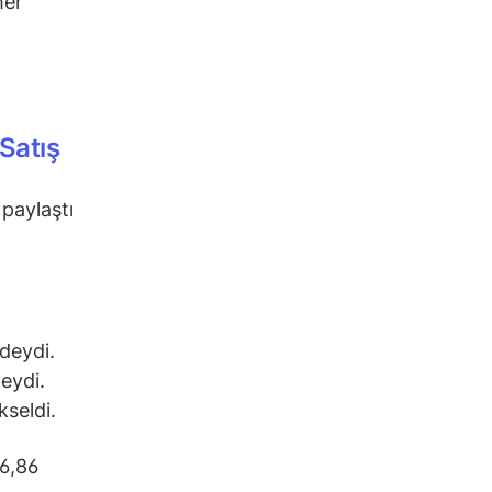
her
Satış
 paylaştı
deydi.
eydi.
kseldi.
16,86