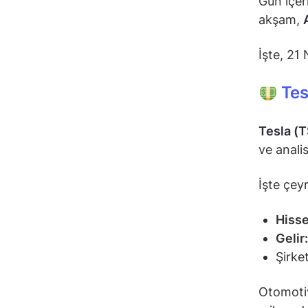
Gün içer
akşam,
İşte, 21
Tesl
Tesla (
ve anali
İşte çey
Hisse
Gelir:
Şirke
Otomotiv