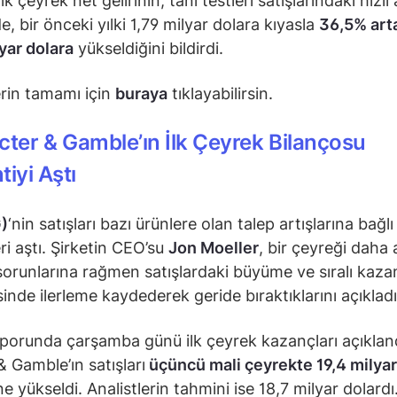
lk çeyrek net gelirinin, tanı testleri satışlarındaki hızlı 
, bir önceki yılki 1,79 milyar dolara kıyasla
36,5% art
yar dolara
yükseldiğini bildirdi.
rin tamamı için
buraya
tıklayabilirsin.
cter & Gamble’ın İlk Çeyrek Bilançosu
tiyi Aştı
)
‘nin satışları bazı ürünlere olan talep artışlarına bağlı
ri aştı. Şirketin CEO’su
Jon Moeller
, bir çeyreği daha 
sorunlarına rağmen satışlardaki büyüme ve sıralı kaza
nde ilerleme kaydederek geride bıraktıklarını açıklad
aporunda çarşamba günü ilk çeyrek kazançları açıkland
& Gamble’ın satışları
üçüncü mali çeyrekte 19,4 milyar
e yükseldi. Analistlerin tahmini ise 18,7 milyar dolardı