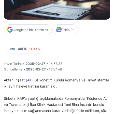
Google'da bizi tercih et
Takip Et
AKFIS
-1,53%
Yayın Tarihi •
2025-02-27
• 16:57:38
Güncelleme
• 2025-02-27 •
16:57:48
Akfen İnşaat (
AKFIS
) Yönetim Kurulu Romanya ve Hırvatistan’da
iki ayrı ihaleye katılım kararı aldı.
Şirketin KAP’a yaptığı açıklamalarda Romanya’da “Köstence Acil
ve Travmatoloji İlçe Klinik Hastanesi Yeni Bina İnşaatı” konulu
ihaleye katılım sağlanmasına karar verildiği ifade edilirken, söz