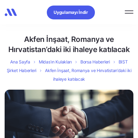
Uygulamayı İndir
Akfen İnşaat, Romanya ve
Hırvatistan’daki iki ihaleye katılacak
Ana Sayfa
Midas’ın Kulakları
Borsa Haberleri
BIST
Şirket Haberleri
Akfen İnşaat, Romanya ve Hırvatistan’daki iki
ihaleye katılacak