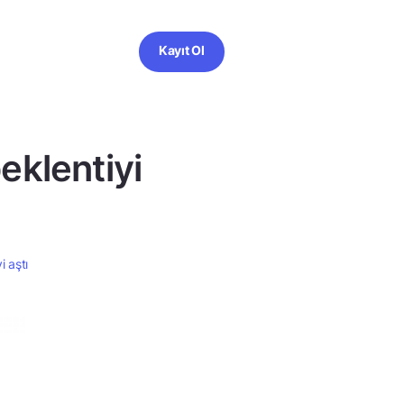
Kayıt Ol
eklentiyi
i aştı