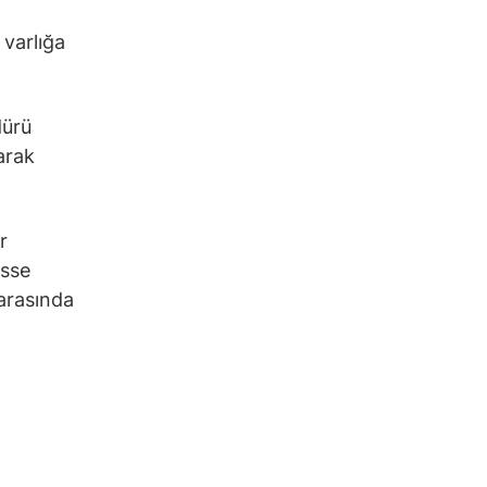
 varlığa
dürü
arak
r
isse
 arasında