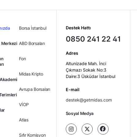
Destek Hattı
mızda
Borsa İstanbul
0850 241 22 41
 Merkezi
ABD Borsaları
Adres
ın
Fon
Altunizade Mah. İnci
arı
Çıkmazı Sokak No:3
Midas Kripto
Daire:3 Üsküdar İstanbul
 Akademi
Avrupa Borsaları
E-mail
Terimleri
destek@getmidas.com
VİOP
lar
Sosyal Medya
Atlas
Sıfır Komisyon