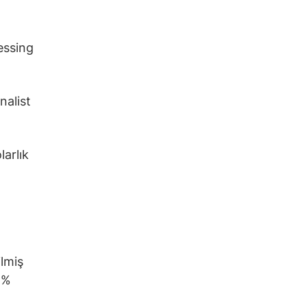
essing
nalist
larlık
ilmiş
5%