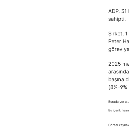
ADP, 31 
sahipti.
Şirket, 
Peter Ha
görev ya
2025 mali
arasında
başına dü
(8%-9% a
Burada yer ala
Bu içerik hazı
Görsel kaynak