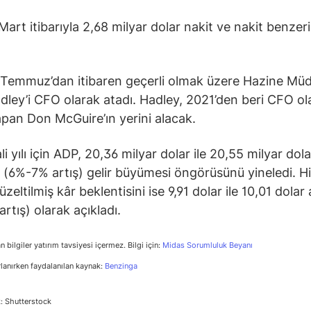
Mart itibarıyla 2,68 milyar dolar nakit ve nakit benzeri
1 Temmuz’dan itibaren geçerli olmak üzere Hazine Mü
dley’i CFO olarak atadı. Hadley, 2021’den beri CFO ol
pan Don McGuire’ın yerini alacak.
 yılı için ADP, 20,36 milyar dolar ile 20,55 milyar dola
 (6%-7% artış) gelir büyümesi öngörüsünü yineledi. H
zeltilmiş kâr beklentisini ise 9,91 dolar ile 10,01 dolar
rtış) olarak açıkladı.
n bilgiler yatırım tavsiyesi içermez. Bilgi için:
Midas Sorumluluk Beyanı
rlanırken faydalanılan kaynak:
Benzinga
: Shutterstock