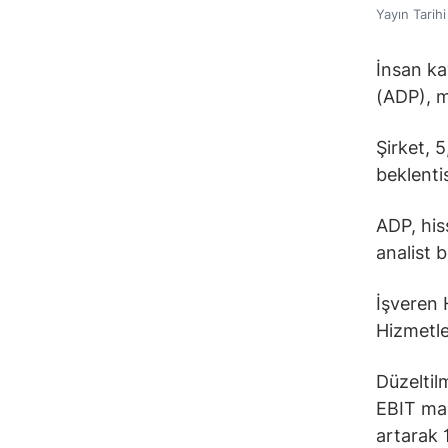
Yayın Tarih
İnsan ka
(ADP), m
Şirket, 5
beklentis
ADP, his
analist 
İşveren 
Hizmetler
Düzeltil
EBIT mar
artarak 