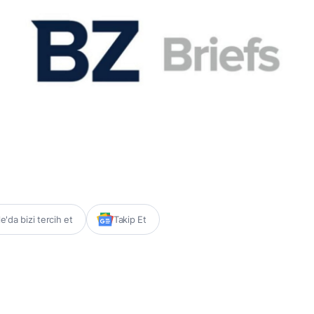
'da bizi tercih et
Takip Et