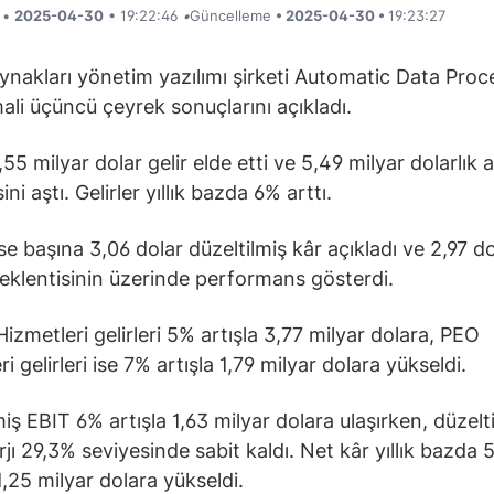
i •
2025-04-30
• 19:22:46
•
Güncelleme
• 2025-04-30 •
19:23:27
ynakları yönetim yazılımı şirketi Automatic Data Proc
ali üçüncü çeyrek sonuçlarını açıkladı.
,55 milyar dolar gelir elde etti ve 5,49 milyar dolarlık a
ini aştı. Gelirler yıllık bazda 6% arttı.
se başına 3,06 dolar düzeltilmiş kâr açıkladı ve 2,97 do
beklentisinin üzerinde performans gösterdi.
Hizmetleri gelirleri 5% artışla 3,77 milyar dolara, PEO
i gelirleri ise 7% artışla 1,79 milyar dolara yükseldi.
miş EBIT 6% artışla 1,63 milyar dolara ulaşırken, düzelt
jı 29,3% seviyesinde sabit kaldı. Net kâr yıllık bazda 
1,25 milyar dolara yükseldi.