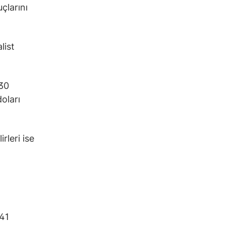
çlarını
list
,30
doları
rleri ise
,41