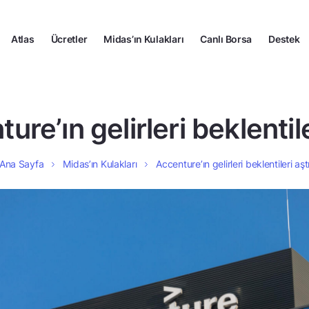
Atlas
Ücretler
Midas’ın Kulakları
Canlı Borsa
Destek
ure’ın gelirleri beklentile
Ana Sayfa
Midas’ın Kulakları
Accenture’ın gelirleri beklentileri aşt