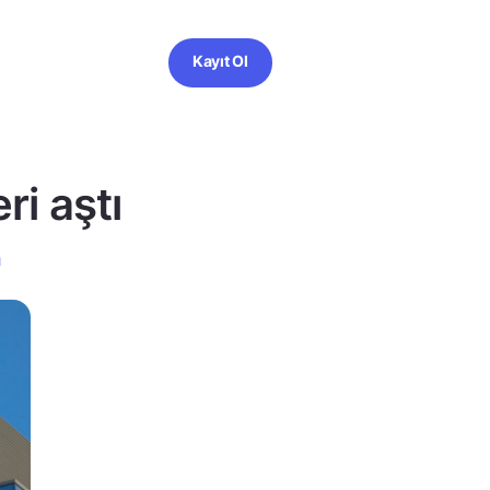
Kayıt Ol
ri aştı
ı