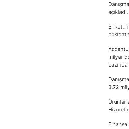
Danışman
açıkladı.
Şirket, h
beklentis
Accenture
milyar do
bazında 
Danışmanl
8,72 mily
Ürünler 
Hizmetler
Finansal