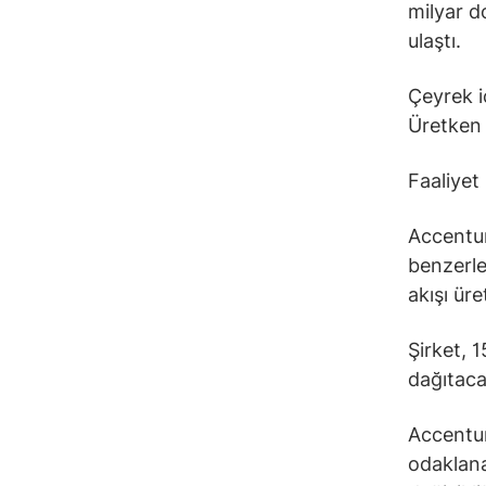
milyar do
ulaştı.
Çeyrek iç
Üretken y
Faaliyet
Accentur
benzerle
akışı üret
Şirket, 
dağıtacağ
Accentur
odaklana