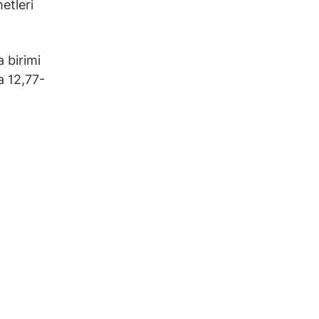
etleri
a birimi
a 12,77-