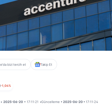
'da bizi tercih et
Takip Et
N
-1,04%
i •
2025-06-20
• 17:11:21
•
Güncelleme
• 2025-06-20 •
17:11:24