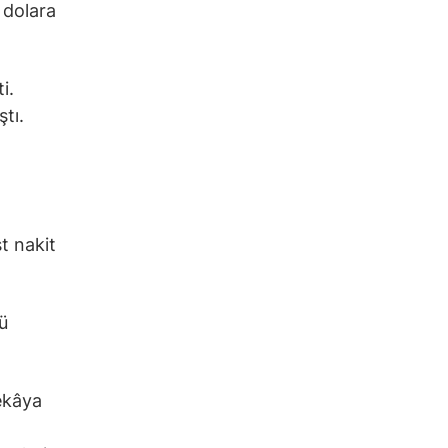
r dolara
i.
ştı.
t nakit
ü
zekâya