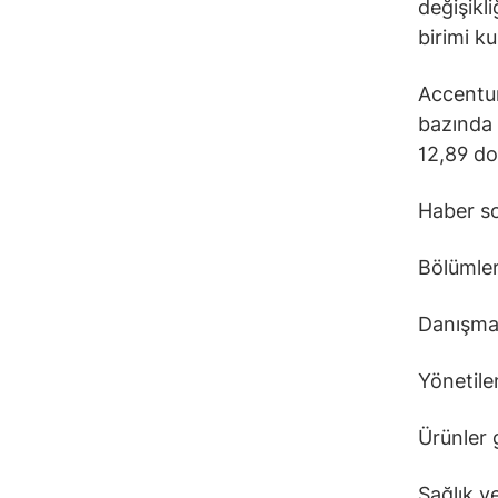
değişikli
birimi k
Accentur
bazında 
12,89 do
Haber so
Bölümler
Danışmanl
Yönetilen
Ürünler g
Sağlık v