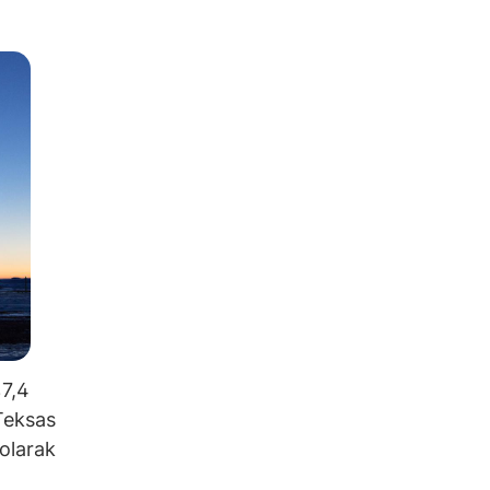
%7,4
 Teksas
 olarak