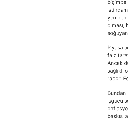
biçimde 
istihdam
yeniden 
olması, 
soğuyan 
Piyasa a
faiz tar
Ancak dü
sağlıklı
rapor, Fe
Bundan s
işgücü s
enflasyo
baskısı 