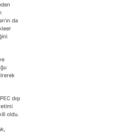
leden
n
an’ın da
kleer
ğini
ve
oğu
direrek
PEC dışı
retimi
li oldu.
ak,