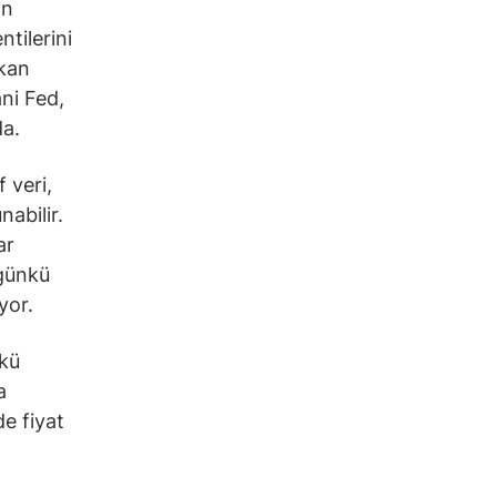
an
tilerini
şkan
ani Fed,
da.
 veri,
nabilir.
ar
ugünkü
yor.
nkü
a
e fiyat