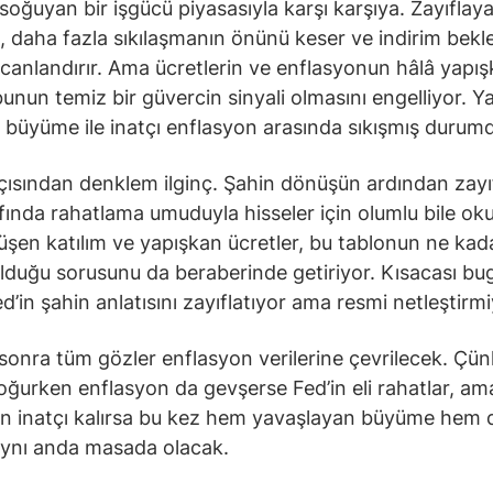
soğuyan bir işgücü piyasasıyla karşı karşıya. Zayıflay
, daha fazla sıkılaşmanın önünü keser ve indirim beklen
canlandırır. Ama ücretlerin ve enflasyonun hâlâ yapı
bunun temiz bir güvercin sinyali olmasını engelliyor. Y
büyüme ile inatçı enflasyon arasında sıkışmış durum
çısından denklem ilginç. Şahin dönüşün ardından zayıf
afında rahatlama umuduyla hisseler için olumlu bile oku
şen katılım ve yapışkan ücretler, bu tablonun ne kad
 olduğu sorusunu da beraberinde getiriyor. Kısacası b
d’in şahin anlatısını zayıflatıyor ama resmi netleştirmi
onra tüm gözler enflasyon verilerine çevrilecek. Çü
oğurken enflasyon da gevşerse Fed’in eli rahatlar, am
n inatçı kalırsa bu kez hem yavaşlayan büyüme hem d
aynı anda masada olacak.