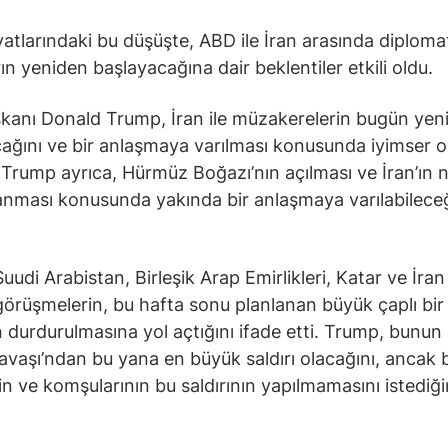
iyatlarındaki bu düşüşte, ABD ile İran arasında diploma
ın yeniden başlayacağına dair beklentiler etkili oldu.
anı Donald Trump, İran ile müzakerelerin bugün yen
ağını ve bir anlaşmaya varılması konusunda iyimser 
. Trump ayrıca, Hürmüz Boğazı’nın açılması ve İran’ın 
lanması konusunda yakında bir anlaşmaya varılabileceğ
udi Arabistan, Birleşik Arap Emirlikleri, Katar ve İran 
görüşmelerin, bu hafta sonu planlanan büyük çaplı bir
ın durdurulmasına yol açtığını ifade etti. Trump, bunun 
vaşı’ndan bu yana en büyük saldırı olacağını, ancak 
nin ve komşularının bu saldırının yapılmamasını istediği