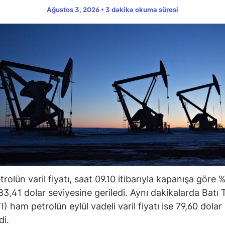
Ağustos 3, 2026 • 3 dakika okuma süresi
rolün varil fiyatı, saat 09.10 itibarıyla kapanışa göre 
83,41 dolar seviyesine geriledi. Aynı dakikalarda Batı
) ham petrolün eylül vadeli varil fiyatı ise 79,60 dolar
di.