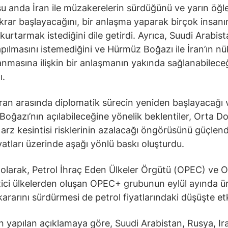
u anda İran ile müzakerelerin sürdüğünü ve yarın öğ
krar başlayacağını, bir anlaşma yaparak birçok insanı
kurtarmak istediğini dile getirdi. Ayrıca, Suudi Arabist
yapılmasını istemediğini ve Hürmüz Boğazı ile İran’ın nü
lanmasına ilişkin bir anlaşmanın yakında sağlanabilece
ı.
İran arasında diplomatik sürecin yeniden başlayacağı 
oğazı’nın açılabileceğine yönelik beklentiler, Orta D
 arz kesintisi risklerinin azalacağı öngörüsünü güçlen
iyatları üzerinde aşağı yönlü baskı oluşturdu.
olarak, Petrol İhraç Eden Ülkeler Örgütü (OPEC) ve O
tici ülkelerden oluşan OPEC+ grubunun eylül ayında ü
ararını sürdürmesi de petrol fiyatlarındaki düşüşte etki
 yapılan açıklamaya göre, Suudi Arabistan, Rusya, Ir