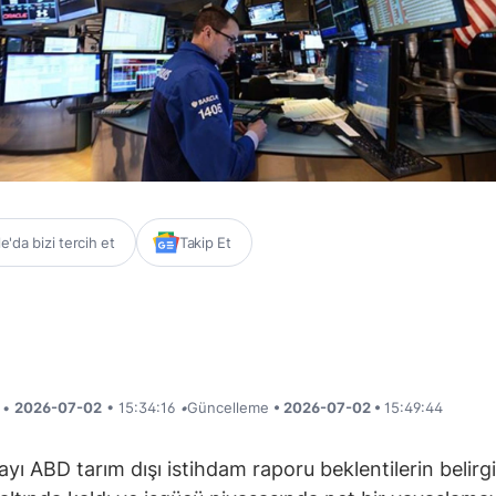
'da bizi tercih et
Takip Et
i •
2026-07-02
• 15:34:16
•
Güncelleme
• 2026-07-02 •
15:49:44
ayı ABD tarım dışı istihdam raporu beklentilerin belirg