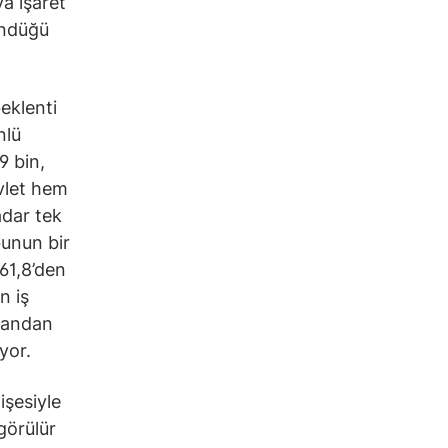
a işaret
döndüğü
beklenti
nlü
9 bin,
evlet hem
adar tek
bunun bir
61,8’den
n iş
yandan
yor.
işesiyle
görülür