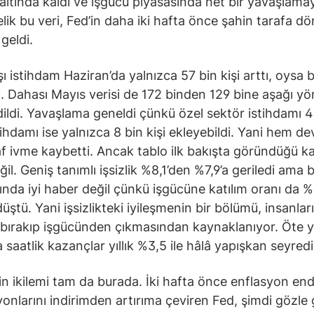
altında kaldı ve işgücü piyasasında net bir yavaşlamay
telik bu veri, Fed’in daha iki hafta önce şahin tarafa 
geldi.
şı istihdam Haziran’da yalnızca 57 bin kişi arttı, oysa 
i. Dahası Mayıs verisi de 172 binden 129 bine aşağı yö
dildi. Yavaşlama geneldi çünkü özel sektör istihdamı 4
ihdamı ise yalnızca 8 bin kişi ekleyebildi. Yani hem d
af ivme kaybetti. Ancak tablo ilk bakışta göründüğü k
il. Geniş tanımlı işsizlik %8,1’den %7,9’a geriledi ama 
lında iyi haber değil çünkü işgücüne katılım oranı da %
üştü. Yani işsizlikteki iyileşmenin bir bölümü, insanları
bırakıp işgücünden çıkmasından kaynaklanıyor. Öte 
 saatlik kazançlar yıllık %3,5 ile hâlâ yapışkan seyredi
’in ikilemi tam da burada. İki hafta önce enflasyon end
yonlarını indirimden artırıma çeviren Fed, şimdi gözle 