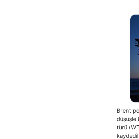
Brent pet
düşüşle 
türü (WTI
kaydedil