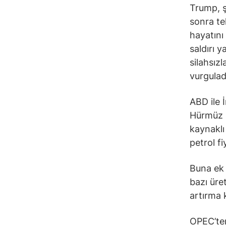
Trump, ş
sonra te
hayatını 
saldırı 
silahsız
vurgulad
ABD ile 
Hürmüz B
kaynaklı
petrol f
Buna ek 
bazı üre
artırma k
OPEC’ten