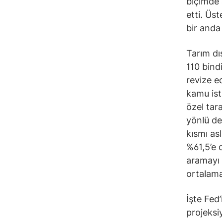
biçimde 
etti. Üs
bir anda 
Tarım dı
110 bind
revize e
kamu ist
özel tar
yönlü değ
kısmı as
%61,5’e d
aramayı 
ortalama
İşte Fed
projeksi