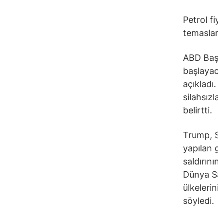
Petrol f
temaslar
ABD Başk
başlayac
açıkladı
silahsız
belirtti.
Trump, Su
yapılan 
saldırın
Dünya Sa
ülkeleri
söyledi.