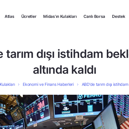
Atlas
Ücretler
Midas’ın Kulakları
Canlı Borsa
Destek
 tarım dışı istihdam bekl
altında kaldı
Kulakları
Ekonomi ve Finans Haberleri
ABD’de tarım dışı istihdam 