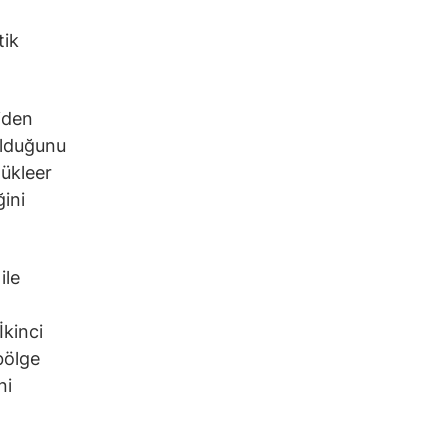
tik
iden
olduğunu
nükleer
ini
ile
İkinci
bölge
ni