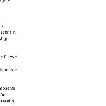
haberi,
ata
ssent’in
tığı
e ülkeye
l büyümede
kapsamlı
’ın
 tarafın