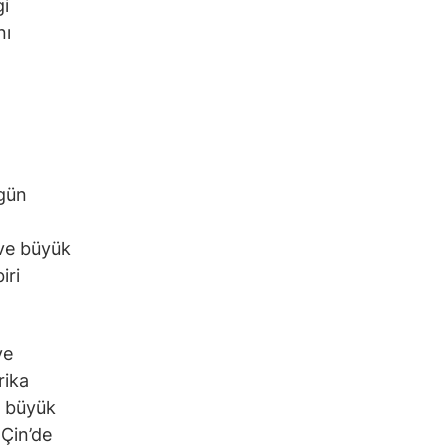
gi
nı
ugün
i ve büyük
iri
ye
rika
en büyük
 Çin’de