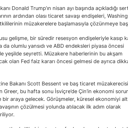
anı Donald Trump’ın nisan ayı başında açıkladığı sert
larının ardından olası ticaret savaşı endişeleri, Washin
tkililerinin müzakerelere başlamasıyla çözünmeye baş
su gelişme, bir süredir resesyon endişeleriyle kasıp 
a da olumlu yansıdı ve ABD endeksleri piyasa öncesi
de yeşilde seyretti. Müzakere haberlerinin bu akşam
cak olan Fed faiz kararı öncesi gelmesi de ayrıca dikk
ne Bakanı Scott Bessent ve baş ticaret müzakerecis
 Greer, bu hafta sonu İsviçre’de Çin’in ekonomi sor
le bir araya gelecek. Görüşmeler, küresel ekonomiyi al
savaşının çözülmesi yolunda atılacak ilk adım olarak
riliyor.