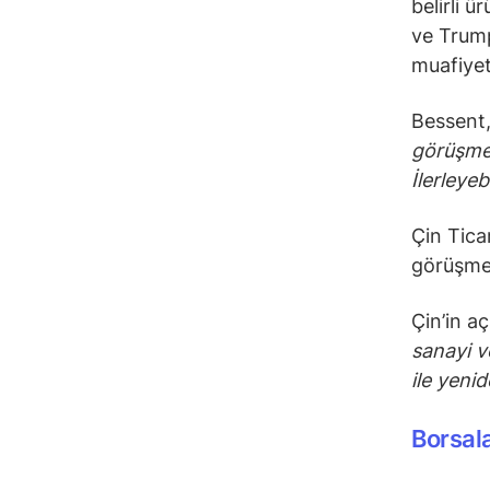
belirli 
ve Trump
muafiyet
Bessent,
görüşmel
İlerleyeb
Çin Tica
görüşmey
Çin’in a
sanayi v
ile yeni
Borsala