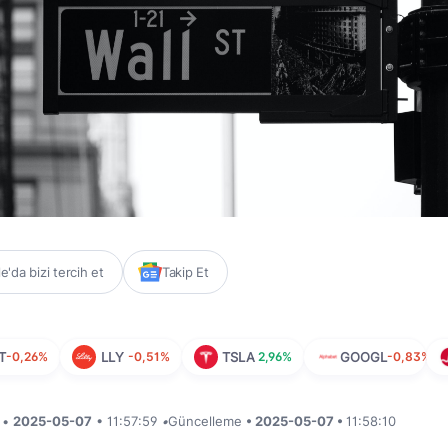
'da bizi tercih et
Takip Et
T
-0,26%
LLY
-0,51%
TSLA
2,96%
GOOGL
-0,83%
i •
2025-05-07
• 11:57:59
•
Güncelleme
• 2025-05-07 •
11:58:10