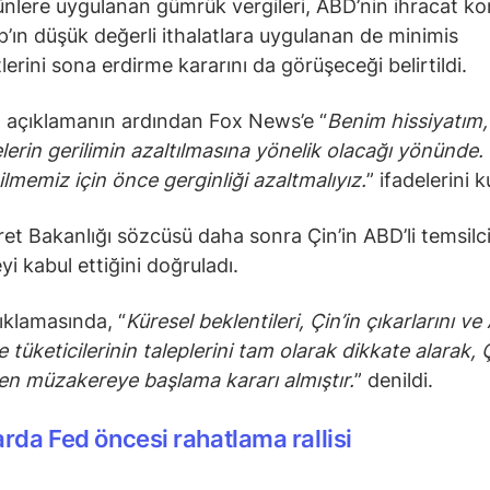
ürünlere uygulanan gümrük vergileri, ABD’nin ihracat kon
’ın düşük değerli ithalatlara uygulanan de minimis
lerini sona erdirme kararını da görüşeceği belirtildi.
 açıklamanın ardından Fox News’e “
Benim hissiyatım,
erin gerilimin azaltılmasına yönelik olacağı yönünde.
ilmemiz için önce gerginliği azaltmalıyız.
” ifadelerini k
ret Bakanlığı sözcüsü daha sonra Çin’in ABD’li temsilci
i kabul ettiğini doğruladı.
çıklamasında, “
Küresel beklentileri, Çin’in çıkarlarını v
e tüketicilerinin taleplerini tam olarak dikkate alarak,
den müzakereye başlama kararı almıştır.
” denildi.
rda Fed öncesi rahatlama rallisi