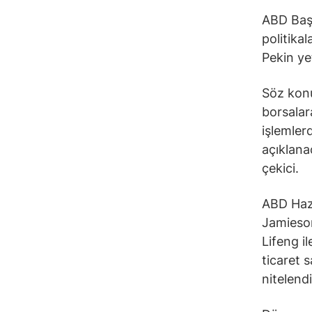
ABD Başk
politika
Pekin ye
Söz konu
borsalar
işlemler
açıklana
çekici.
ABD Hazi
Jamieson
Lifeng i
ticaret 
nitelendi