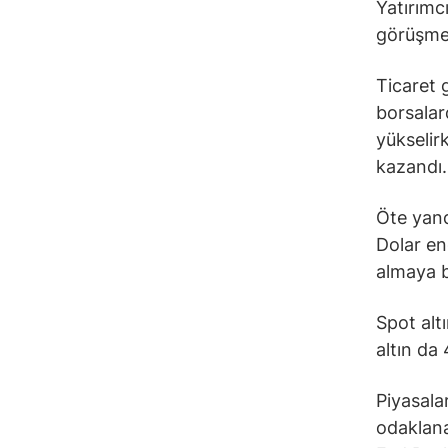
Yatırımcı
görüşmel
Ticaret 
borsalar
yükselir
kazandı.
Öte yand
Dolar en
almaya b
Spot alt
altın da 
Piyasalar
odaklana