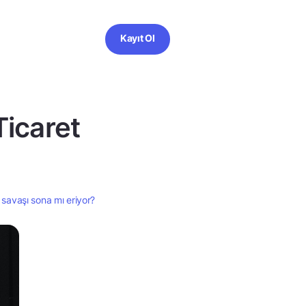
Kayıt Ol
Ticaret
 savaşı sona mı eriyor?