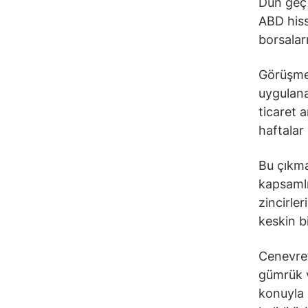
Dün geç 
ABD hiss
borsalar
Görüşmel
uygulana
ticaret 
haftalar
Bu çıkma
kapsamlı
zincirler
keskin b
Cenevre’
gümrük v
konuyla i