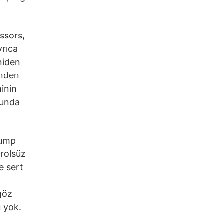
ssors,
yrıca
niden
’nden
minin
sunda
rump
rolsüz
e sert
göz
ü yok.