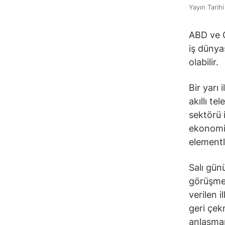
Yayın Tarih
ABD ve Ç
iş dünya
olabilir.
Bir yarı
akıllı te
sektörü 
ekonomisi
elementl
Salı gün
görüşmel
verilen i
geri çek
anlaşman