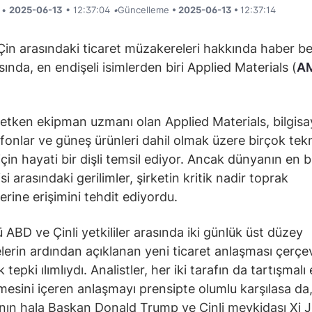
i •
2025-06-13
• 12:37:04
•
Güncelleme
• 2025-06-13 •
12:37:14
in arasındaki ticaret müzakereleri hakkında haber b
sında, en endişeli isimlerden biri Applied Materials (
A
 iletken ekipman uzmanı olan Applied Materials, bilgisa
lefonlar ve güneş ürünleri dahil olmak üzere birçok tekn
için hayati bir dişli temsil ediyor. Ancak dünyanın en b
 arasındaki gerilimler, şirketin kritik nadir toprak
erine erişimini tehdit ediyordu.
ü ABD ve Çinli yetkililer arasında iki günlük üst düzey
erin ardından açıklanan yeni ticaret anlaşması çerçe
lk tepki ılımlıydı. Analistler, her iki tarafın da tartışmalı
mesini içeren anlaşmayı prensipte olumlu karşılasa da
ın hala Başkan Donald Trump ve Çinli mevkidaşı Xi Ji