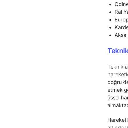
Odine
Ral Y
Euro
Karde
Aksa 
Teknik
Teknik a
hareketl
doğru de
etmek ge
üssel ha
almaktad
Hareketli
altında 