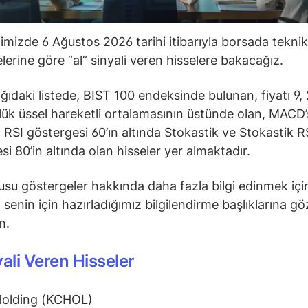
ğimizde 6 Ağustos 2026 tarihi itibarıyla borsada teknik
lerine göre “al” sinyali veren hisselere bakacağız.
ğıdaki listede, BIST 100 endeksinde bulunan, fiyatı 9, 
ük üssel hareketli ortalamasının üstünde olan, MACD’s
 RSI göstergesi 60’ın altında Stokastik ve Stokastik R
si 80’in altında olan hisseler yer almaktadır.
su göstergeler hakkında daha fazla bilgi edinmek içi
senin için hazırladığımız bilgilendirme başlıklarına gö
in.
yali Veren Hisseler
Holding (KCHOL)