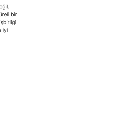
ğil.
reli bir
şbirliği
 iyi