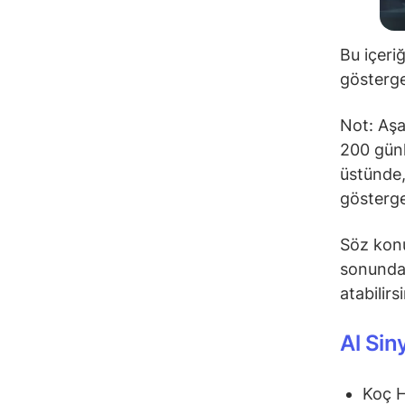
Bu içeri
gösterge
Not: Aşa
200 günl
üstünde,
gösterge
Söz konu
sonunda 
atabilirs
Al Sin
Koç 