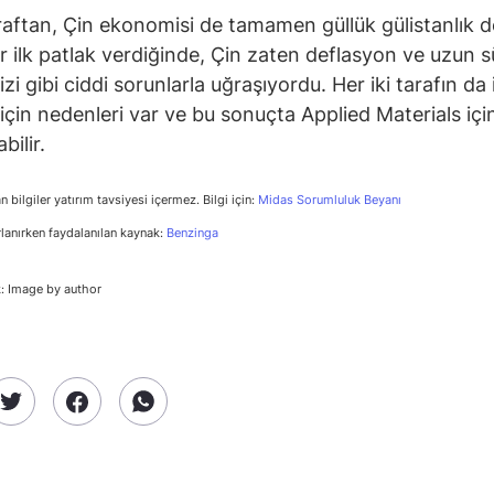
raftan, Çin ekonomisi de tamamen güllük gülistanlık de
er ilk patlak verdiğinde, Çin zaten deflasyon ve uzun sü
zi gibi ciddi sorunlarla uğraşıyordu. Her iki tarafın da i
çin nedenleri var ve bu sonuçta Applied Materials için
bilir.
n bilgiler yatırım tavsiyesi içermez. Bilgi için:
Midas Sorumluluk Beyanı
rlanırken faydalanılan kaynak:
Benzinga
: Image by author