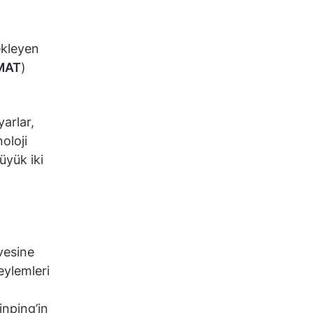
ekleyen
MAT
)
yarlar,
oloji
üyük iki
vesine
 eylemleri
,
nping’in