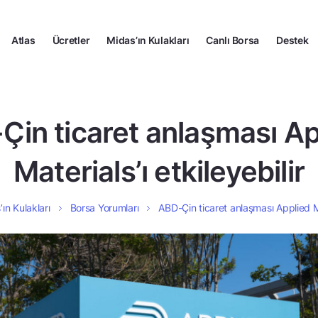
Atlas
Ücretler
Midas’ın Kulakları
Canlı Borsa
Destek
Çin ticaret anlaşması Ap
Materials’ı etkileyebilir
ın Kulakları
Borsa Yorumları
ABD-Çin ticaret anlaşması Applied Mat