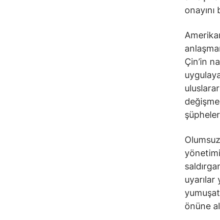
onayını b
Amerikan
anlaşman
Çin’in n
uygulaya
uluslara
değişmed
şüpheleri
Olumsuz 
yönetimi
saldırga
uyarılar
yumuşatm
önüne al