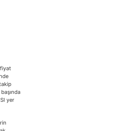
fiyat
inde
takip
n başında
SI yer
rin
rak