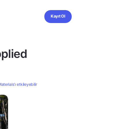
Kayıt Ol
plied
erials’ı etkileyebilir