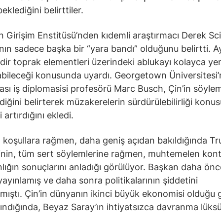
eklediğini belirttiler.
 Girişim Enstitüsü’nden kıdemli araştırmacı Derek Sci
ın sadece başka bir “yara bandı” olduğunu belirtti. A
adir toprak elementleri üzerindeki ablukayı kolayca ye
bileceği konusunda uyardı. Georgetown Üniversitesi
rası iş diplomasisi profesörü Marc Busch, Çin’in söyle
iğini belirterek müzakerelerin sürdürülebilirliği konu
 artırdığını ekledi.
koşullara rağmen, daha geniş açıdan bakıldığında T
nin, tüm sert söylemlerine rağmen, muhtemelen kont
nlığın sonuçlarını anladığı görülüyor. Başkan daha önc
 yayınlamış ve daha sonra politikalarının şiddetini
ıştı. Çin’in dünyanın ikinci büyük ekonomisi olduğu 
ındığında, Beyaz Saray’ın ihtiyatsızca davranma lüks