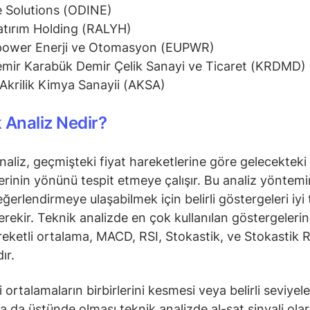
 Solutions (ODINE)
atırım Holding (RALYH)
power Enerji ve Otomasyon (EUPWR)
mir Karabük Demir Çelik Sanayi ve Ticaret (KRDMD)
Akrilik Kimya Sanayii (AKSA)
 Analiz Nedir?
naliz, geçmişteki fiyat hareketlerine göre gelecekteki 
erinin yönünü tespit etmeye çalışır. Bu analiz yöntem
ğerlendirmeye ulaşabilmek için belirli göstergeleri iyi 
rekir. Teknik analizde en çok kullanılan göstergeleri
reketli ortalama, MACD, RSI, Stokastik, ve Stokastik R
ır.
 ortalamaların birbirlerini kesmesi veya belirli seviyele
ya da üstünde olması teknik analizde al-sat sinyali ola