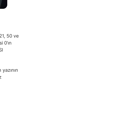
21, 50 ve
i 0’ın
SI
n yazının
z