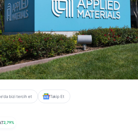
'da bizi tercih et
Takip Et
AT
2,79%