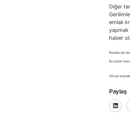
Diğer ta
Geriliml
emlak kri
yapmak i
haber ola
Burada yer ala
Bu içerik hazı
Görsel kaynak
Paylaş