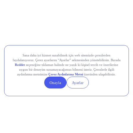
Geçtiğimiz Hafta Öne Çıkanlar
Fed, temmuz toplantısında politika faizini sabit bıraktı. Karar
sonrası dalgalı seyreden ana ABD endeksleri haftayı
yükselişle kapattı: S&P 500 %1,1, Nasdaq %1,6, Dow Jones
%1,0 değer kazandı. (Nötr)
Bilanço sezonunun ağırlık merkezi bulut oldu. Microsoft,
Azure tarafındaki güçlü büyümeyle hafta içinde çift haneli
primlendi, Amazon ise cuma günü %15,32 yükselerek son on
yılın en sert günlük çıkışını yaptı ve yapay zeka altyapısına
yönelik iştahı destekledi. (Pozitif)
Apple, rekor çeyrek gelirine rağmen hizmet gelirleri ve Çin
tarafındaki zayıflık ile temkinli çeyrek öngörüsü nedeniyle
cuma günü %7,35 gerileyerek teknoloji tarafındaki ayrışmayı
belirginleştirdi. (Negatif)