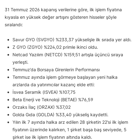
31 Temmuz 2026 kapanış verilerine göre, ilk işlem fiyatına
kıyasla en yüksek değer artışını gösteren hisseler şöyle
sıralandı:
Savur GYO (SVGYO) %233,37 yükselişle ilk sırada yer aldı.
Z GYO (ZGYO) %224,02 primle ikinci oldu.
Netcad Yazılım (NETCD) %159,51 artışla üçüncü sıraya
yerleşti.
Temmuz’da Borsaya Girenlerin Performansı
Temmuz ayında işlem görmeye başlayan yeni halka
arzlarda da yatırımcılar kazanç elde etti:
İsvea Seramik (ISVEA) %107,75
Beta Enerji ve Teknoloji (BETAE) %76,59
Orzaks İlaç (ORZAX) %37,02
Golda Gıda (GOLDA) %33,40 yükseliş kaydetti.
Yılın ilk 7 ayında halka arz edilen 28 şirketin 22’si ilk işlem
fiyatının üzerinde kalırken, 1 şirket başa baş seviyede, 5
şirket ise ilk işlem fiyatının altında kaldı.