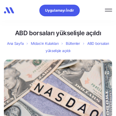
Uygulamayı İndir
ABD borsaları yükselişle açıldı
Ana Sayfa
Midas’ın Kulakları
Bültenler
ABD borsaları
yükselişle açıldı