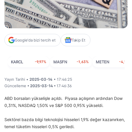
Google'da bizi tercih et
Takip Et
KARCL
-9,97%
MASFN
-1,63%
METEN
-4,10%
Yayın Tarihi •
2025-03-14
• 17:46:25
Güncelleme
• 2025-03-14 •
17:46:36
ABD borsaları yükselişle açıldı. Piyasa açılışının ardından Dow
0,31%, NASDAQ 1,50% ve S&P 500 0,95% yükseldi.
Sektörel bazda bilgi teknolojisi hisseleri 1,9% değer kazanırken,
temel tüketim hisseleri 0,5% geriledi.