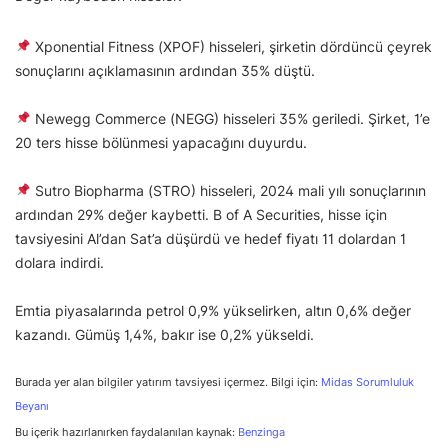
Xponential Fitness (XPOF) hisseleri, şirketin dördüncü çeyrek
sonuçlarını açıklamasının ardından 35% düştü.
Newegg Commerce (NEGG) hisseleri 35% geriledi. Şirket, 1’e
20 ters hisse bölünmesi yapacağını duyurdu.
Sutro Biopharma (STRO) hisseleri, 2024 mali yılı sonuçlarının
ardından 29% değer kaybetti. B of A Securities, hisse için
tavsiyesini Al’dan Sat’a düşürdü ve hedef fiyatı 11 dolardan 1
dolara indirdi.
Emtia piyasalarında petrol 0,9% yükselirken, altın 0,6% değer
kazandı. Gümüş 1,4%, bakır ise 0,2% yükseldi.
Burada yer alan bilgiler yatırım tavsiyesi içermez. Bilgi için:
Midas Sorumluluk
Beyanı
Bu içerik hazırlanırken faydalanılan kaynak:
Benzinga