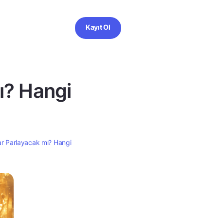
Kayıt Ol
ı? Hangi
ar Parlayacak mı? Hangi