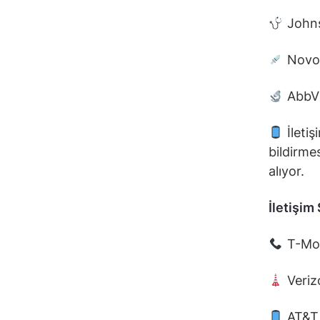
Johns
Novo-
AbbVi
İletiş
bildirme
alıyor.
İletişim
T-Mob
Veriz
AT&T 