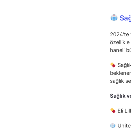
Sağ
2024’te t
özellikle
haneli b
Sağlık
beklenen
sağlık s
Sağlık v
Eli Li
Unite