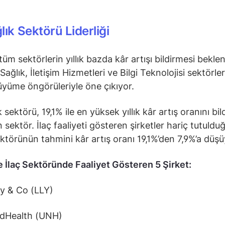
lık Sektörü Liderliği
üm sektörlerin yıllık bazda kâr artışı bildirmesi beklen
 Sağlık, İletişim Hizmetleri ve Bilgi Teknolojisi sektörleri
üyüme öngörüleriyle öne çıkıyor.
 sektörü, 19,1% ile en yüksek yıllık kâr artış oranını bil
 sektör. İlaç faaliyeti gösteren şirketler hariç tutuldu
ektörünün tahmini kâr artış oranı 19,1%’den 7,9%’a düşü
e İlaç Sektöründe Faaliyet Gösteren 5 Şirket:
lly & Co (LLY)
dHealth (UNH)