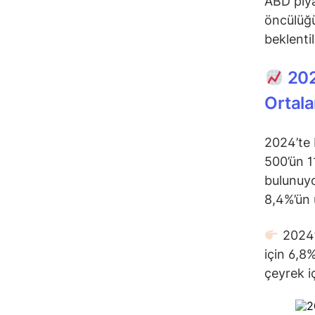
ABD piya
öncülüğü
beklentil
202
Ortala
2024’te 
500’ün 1
bulunuyo
8,4%’ün 
2024’ü
için 6,8
çeyrek i