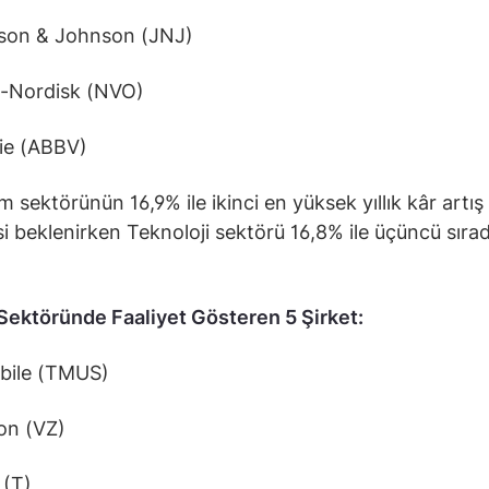
on & Johnson (JNJ)
Nordisk (NVO)
e (ABBV)
im sektörünün 16,9% ile ikinci en yüksek yıllık kâr artış
si beklenirken Teknoloji sektörü 16,8% ile üçüncü sıra
 Sektöründe Faaliyet Gösteren 5 Şirket:
ile (TMUS)
on (VZ)
(T)