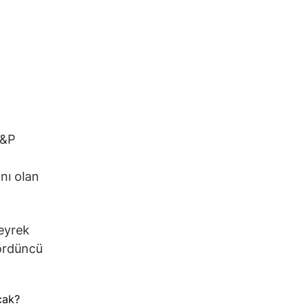
S&P
anı olan
çeyrek
dördüncü