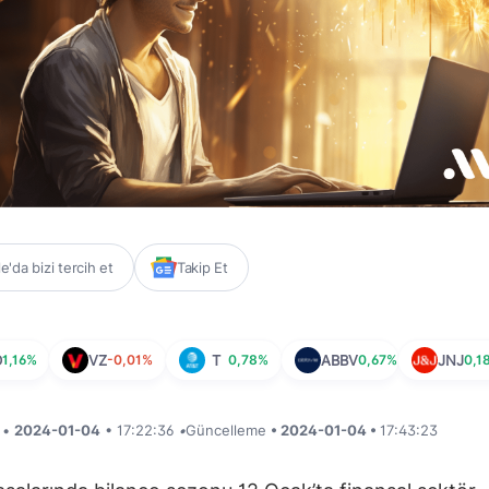
'da bizi tercih et
Takip Et
D
1,16%
VZ
-0,01%
T
0,78%
ABBV
0,67%
JNJ
0,1
i •
2024-01-04
• 17:22:36
•
Güncelleme
• 2024-01-04 •
17:43:23