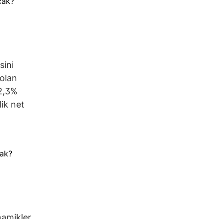
sini
 olan
12,3%
lik net
namikler