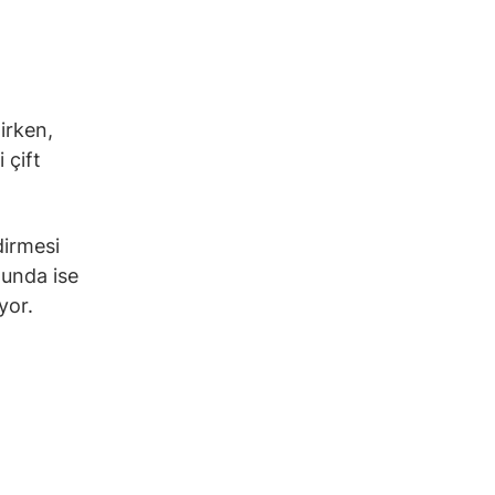
irken,
 çift
dirmesi
ğunda ise
yor.