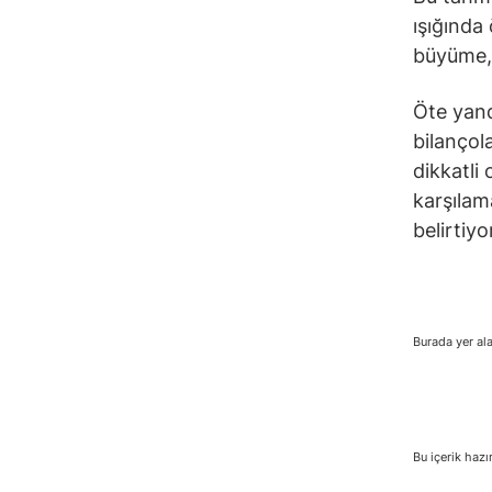
ışığında
büyüme, g
Öte yand
bilançola
dikkatli 
karşılam
belirtiyo
Burada yer ala
Bu içerik hazı