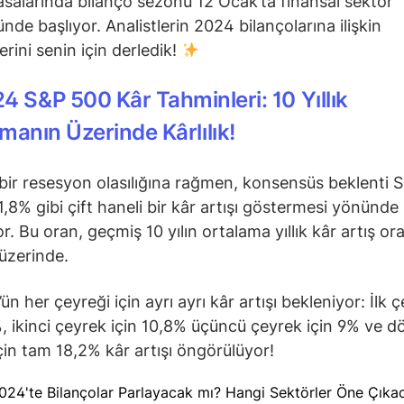
salarında bilanço sezonu 12 Ocak’ta finansal sektör
nde başlıyor. Analistlerin 2024 bilançolarına ilişkin
erini senin için derledik!
4 S&P 500 Kâr Tahminleri: 10 Yıllık
manın Üzerinde Kârlılık!
bir resesyon olasılığına rağmen, konsensüs beklenti 
1,8% gibi çift haneli bir kâr artışı göstermesi yönünde
r. Bu oran, geçmiş 10 yılın ortalama yıllık kâr artış or
üzerinde.
n her çeyreği için ayrı ayrı kâr artışı bekleniyor: İlk 
%, ikinci çeyrek için 10,8% üçüncü çeyrek için 9% ve 
çin tam 18,2% kâr artışı öngörülüyor!