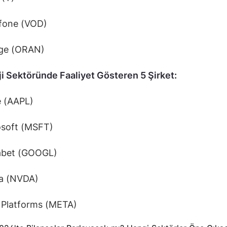
one (VOD)
ge (ORAN)
i Sektöründe Faaliyet Gösteren 5 Şirket:
 (AAPL)
soft (MSFT)
bet (GOOGL)
a (NVDA)
Platforms (META)