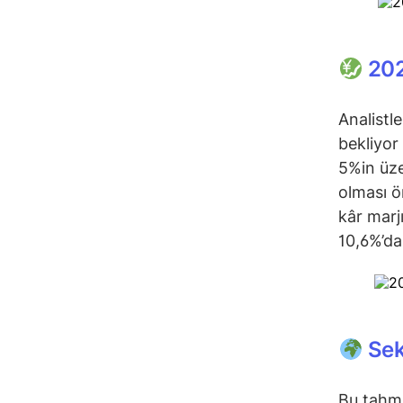
202
Analistle
bekliyor 
5%in üze
olması ö
kâr marj
10,6%’da
Sek
Bu tahmin