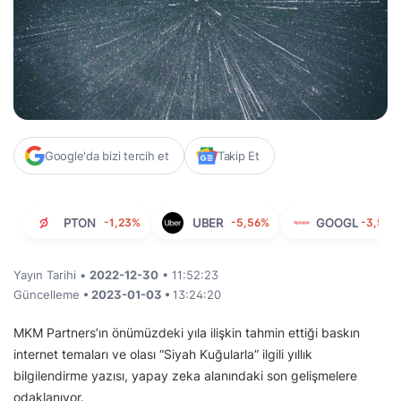
Google'da bizi tercih et
Takip Et
PTON
-1,23%
UBER
-5,56%
GOOGL
-3,51%
Yayın Tarihi •
2022-12-30
• 11:52:23
Güncelleme
• 2023-01-03 •
13:24:20
MKM Partners’ın önümüzdeki yıla ilişkin tahmin ettiği baskın
internet temaları ve olası “Siyah Kuğularla” ilgili yıllık
bilgilendirme yazısı, yapay zeka alanındaki son gelişmelere
odaklanıyor.