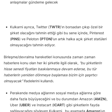
anlaşmalar gündeme gelecek
Kulkarni ayrıca, Twitter (
TWTR
)’ın borsadan çıkıp özel bir
şirket olacağını tahmin ettiği gibi bu sene içinde, Pinterest
(
PINS
) ve Peloton
(PTON)
’un artık halka açık şirket statüleri
olmayacağını tahmin ediyor.
Birleşme/devralma hareketleri konusunda zaman zaman
haberlere konu olan her iki şirketle ilgili olarak,
“bu şirketlerin
hisse senedi fiyatları baskılanmaya devam ederse, bu tür
haberlerin yeniden dönmeye başlaması bizim için şaşırtıcı
olmayacak”
ifadelerini kullandı.
Perakende medya ağlarının sosyal medya ağlarına göre
daha fazla büyüyeceğini ve bu durumdan Amazon (
AMZN
),
Uber (
UBER
) ve Instacart (
ICART
) gibi şirketlerin fayda
sağlayacağını söyleyen Kulkarni, bu aşamada
Amazon
’un