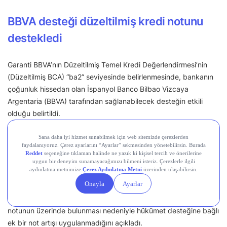
BBVA desteği düzeltilmiş kredi notunu
destekledi
Garanti BBVA’nın Düzeltilmiş Temel Kredi Değerlendirmesi’nin
(Düzeltilmiş BCA) “ba2” seviyesinde belirlenmesinde, bankanın
çoğunluk hissedarı olan İspanyol Banco Bilbao Vizcaya
Argentaria (BBVA) tarafından sağlanabilecek desteğin etkili
olduğu belirtildi.
BBVA’nın Garanti BBVA’da %85,97 oranında hisseye sahip olduğu
ve tam yönetim kontrolünü elinde bulundurduğu ifade edildi.
Bununla birlikte Moody’s, Türkiye Hükümeti’nin (Ba3, istikrarlı)
bankaya destek sağlama ihtimalinin yüksek değerlendirildiğini
ancak Garanti BBVA’nın Düzeltilmiş BCA notunun ülke tavan
notunun üzerinde bulunması nedeniyle hükümet desteğine bağlı
ek bir not artışı uygulanmadığını açıkladı.