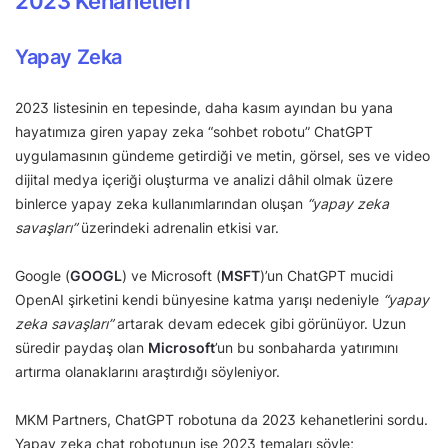
2023 Kehanetleri
Yapay Zeka
2023 listesinin en tepesinde, daha kasım ayından bu yana
hayatımıza giren yapay zeka “sohbet robotu” ChatGPT
uygulamasının gündeme getirdiği ve metin, görsel, ses ve video
dijital medya içeriği oluşturma ve analizi dâhil olmak üzere
binlerce yapay zeka kullanımlarından oluşan
“yapay zeka
savaşları”
üzerindeki adrenalin etkisi var.
Google (
GOOGL
) ve Microsoft (
MSFT
)’un ChatGPT mucidi
OpenAI şirketini kendi bünyesine katma yarışı nedeniyle
“yapay
zeka savaşları”
artarak devam edecek gibi görünüyor. Uzun
süredir paydaş olan
Microsoft
’un bu sonbaharda yatırımını
artırma olanaklarını araştırdığı söyleniyor.
MKM Partners, ChatGPT robotuna da 2023 kehanetlerini sordu.
Yapay zeka chat robotunun ise 2023 temaları şöyle;