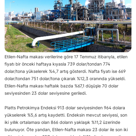
Etilen-Nafta makası verilerine göre 17 Temmuz itibarıyla, etilen
fiyatı bir önceki haftaya kıyasla 739 dolar/tondan 774
dolar/tona yükselerek %4,7 artış gösterdi. Nafta fiyatı ise 669
dolar/tondan 751 dolar/tona çıkarak %12,3 oranında yükseldi.
Etilen-Nafta makası haftalık bazda %67,1 düşüşle 70 dolar
seviyesinden 23 dolar seviyesine geriledi.
Platts Petrokimya Endeksi 913 dolar seviyesinden 964 dolara
yükselerek %5,6 artış kaydetti. Endeksin mevcut seviyesi, son
iki yıllık ortalaması olan 866 doların yaklaşık %11,2 üzerinde
bulunuyor. Öte yandan, Etilen-Nafta makası 23 dolar ile son iki