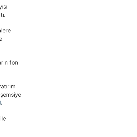
ısı
tı.
lere
e
arın fon
yatırım
i şemsiye
ile