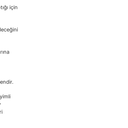
ığı için
leceğini
rına
endir.
yimli
y
ri