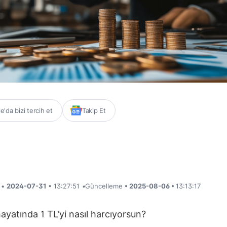
'da bizi tercih et
Takip Et
i •
2024-07-31
• 13:27:51
•
Güncelleme
• 2025-08-06 •
13:13:17
ayatında 1 TL’yi nasıl harcıyorsun?