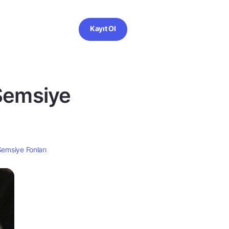
Kayıt Ol
 Şemsiye
Şemsiye Fonları