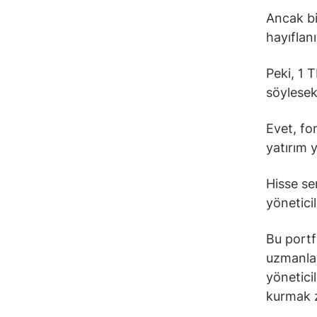
Ancak bir
hayıflan
Peki, 1 T
söylesek
Evet, fo
yatırım 
Hisse se
yönetici
Bu portf
uzmanlar
yönetici
kurmak 