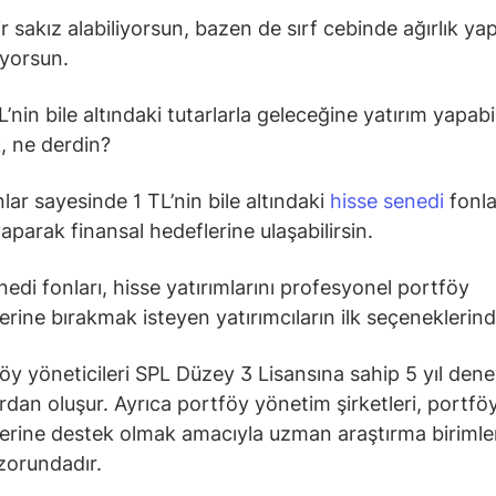
 sakız alabiliyorsun, bazen de sırf cebinde ağırlık yapt
ıyorsun.
L’nin bile altındaki tutarlarla geleceğine yatırım yapabi
, ne derdin?
nlar sayesinde 1 TL’nin bile altındaki
hisse senedi
fonla
yaparak finansal hedeflerine ulaşabilirsin.
nedi fonları, hisse yatırımlarını profesyonel portföy
lerine bırakmak isteyen yatırımcıların ilk seçeneklerind
öy yöneticileri SPL Düzey 3 Lisansına sahip 5 yıl dene
dan oluşur. Ayrıca portföy yönetim şirketleri, portfö
lerine destek olmak amacıyla uzman araştırma birimle
zorundadır.