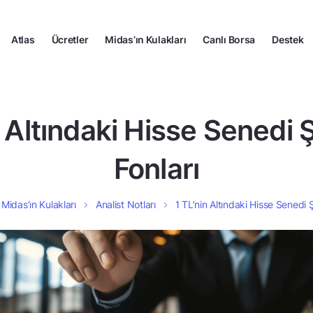
Atlas
Ücretler
Midas’ın Kulakları
Canlı Borsa
Destek
n Altındaki Hisse Senedi
Fonları
Midas’ın Kulakları
Analist Notları
1 TL’nin Altındaki Hisse Senedi 