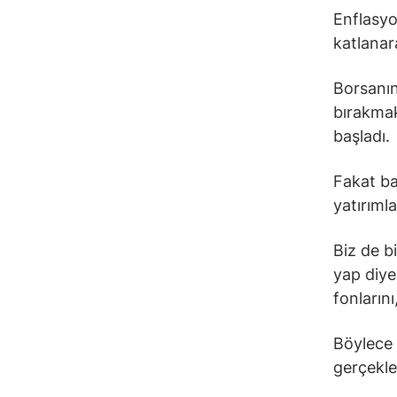
Enflasyo
katlanar
Borsanın
bırakmak
başladı.
Fakat ba
yatırıml
Biz de b
yap diye
fonlarını
Böylece f
gerçekleş