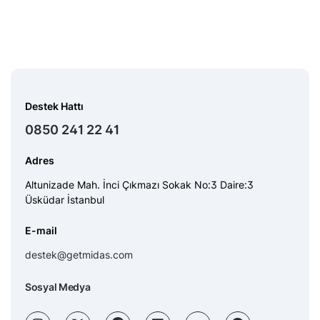
Destek Hattı
0850 241 22 41
Adres
Altunizade Mah. İnci Çıkmazı Sokak No:3 Daire:3
Üsküdar İstanbul
E-mail
destek@getmidas.com
Sosyal Medya