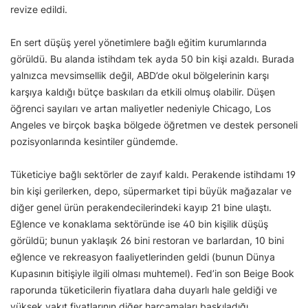
revize edildi.
En sert düşüş yerel yönetimlere bağlı eğitim kurumlarında
görüldü. Bu alanda istihdam tek ayda 50 bin kişi azaldı. Burada
yalnızca mevsimsellik değil, ABD’de okul bölgelerinin karşı
karşıya kaldığı bütçe baskıları da etkili olmuş olabilir. Düşen
öğrenci sayıları ve artan maliyetler nedeniyle Chicago, Los
Angeles ve birçok başka bölgede öğretmen ve destek personeli
pozisyonlarında kesintiler gündemde.
Tüketiciye bağlı sektörler de zayıf kaldı. Perakende istihdamı 19
bin kişi gerilerken, depo, süpermarket tipi büyük mağazalar ve
diğer genel ürün perakendecilerindeki kayıp 21 bine ulaştı.
Eğlence ve konaklama sektöründe ise 40 bin kişilik düşüş
görüldü; bunun yaklaşık 26 bini restoran ve barlardan, 10 bini
eğlence ve rekreasyon faaliyetlerinden geldi (bunun Dünya
Kupasının bitişiyle ilgili olması muhtemel). Fed’in son Beige Book
raporunda tüketicilerin fiyatlara daha duyarlı hale geldiği ve
yüksek yakıt fiyatlarının diğer harcamaları baskıladığı