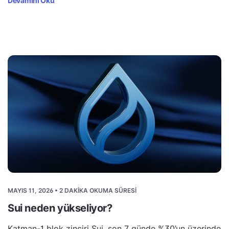
Devamını Oku
MAYIS 11, 2026 • 2 DAKIKA OKUMA SÜRESI
Sui neden yükseliyor?
Katman-1 blok zinciri Sui, son 7 günde %30’un üzerinde