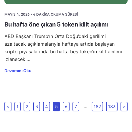
MAYIS 4, 2026 • 4 DAKIKA OKUMA SÜRESI
Bu hafta öne çıkan 5 token kilit açılımı
ABD Başkanı Trump’ın Orta Doğu’daki gerilimi
azaltacak açıklamalarıyla haftaya artıda başlayan
kripto piyasalarında bu hafta beş token’ın kilit açılımı
izlenecek.…
Devamını Oku
<
1
2
3
4
5
6
7
…
182
183
>