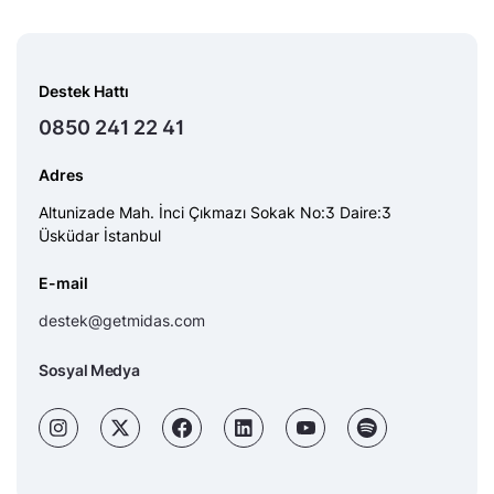
Destek Hattı
0850 241 22 41
Adres
Altunizade Mah. İnci Çıkmazı Sokak No:3 Daire:3
Üsküdar İstanbul
E-mail
destek@getmidas.com
Sosyal Medya