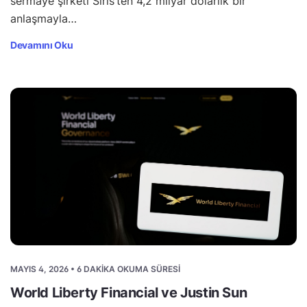
sermaye şirketi Siris’ten 4,2 milyar dolarlık bir
anlaşmayla…
Devamını Oku
MAYIS 4, 2026 • 6 DAKIKA OKUMA SÜRESI
World Liberty Financial ve Justin Sun