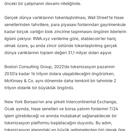
önceki bir çalışmanın devamı niteliğinde.
Gerçek dünya varlıklarının tokenlaştırılması, Wall Street’te hisse
senetlerinden tahvillere, para piyasası fonlarından gayrimenkule
kadar birçok varlığın blok zincirine taşınmasını öngören liderlerin
ilgisini çekiyor. RWA.xyz verilerine göre, stablecoin’ler hariç
olmak üzere, şu anda zincir üstünde tokenlaştırılmış gerçek
dünya varlıklarının toplam değeri 31,1 milyar doları aşıyor.
Boston Consulting Group, 2022’de tokenizasyon pazarının
2030’a kadar 16 trilyon dolara ulaşabileceğini öngörürken,
McKinsey & Co. aynı dönemde daha temkinli bir tahminle 2
trilyon dolarlık bir büyüklük öngördü.
New York Borsası’nın ana şirketi Intercontinental Exchange,
Ocak ayında, hisse senetleri ve borsa yatırım fonlarının 7/24
işlem görebileceği ve anında mutabakat sağlanabilecek bir
tokenizasyon platformu başlatacağını duyurdu. Bu adım,
tokenizasyon alanındaki en büyük gelişmelerden biri olarak öne