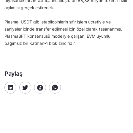
piyasadaki arzın %3,44’ünü oluşturan 88,88 milyon token’ın kilit
açılımını gerçekleştirecek.
Plasma, USDT gibi stabilcoinlerin sıfır işlem ücretiyle ve
saniyeler içinde transfer edilmesi için özel olarak tasarlanmış,
PlasmaBFT konsensüsü modeliyle çalışan, EVM uyumlu
bağımsız bir Katman-1 blok zinciridir.
Paylaş