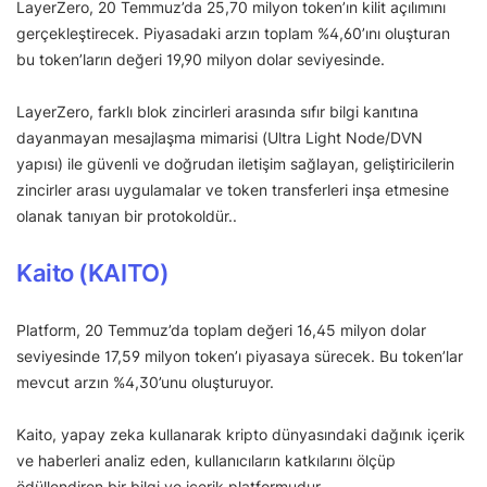
LayerZero, 20 Temmuz’da 25,70 milyon token’ın kilit açılımını
gerçekleştirecek. Piyasadaki arzın toplam %4,60’ını oluşturan
bu token’ların değeri 19,90 milyon dolar seviyesinde.
LayerZero, farklı blok zincirleri arasında sıfır bilgi kanıtına
dayanmayan mesajlaşma mimarisi (Ultra Light Node/DVN
yapısı) ile güvenli ve doğrudan iletişim sağlayan, geliştiricilerin
zincirler arası uygulamalar ve token transferleri inşa etmesine
olanak tanıyan bir protokoldür..
Kaito (KAITO)
Platform, 20 Temmuz’da toplam değeri 16,45 milyon dolar
seviyesinde 17,59 milyon token’ı piyasaya sürecek. Bu token’lar
mevcut arzın %4,30’unu oluşturuyor.
Kaito, yapay zeka kullanarak kripto dünyasındaki dağınık içerik
ve haberleri analiz eden, kullanıcıların katkılarını ölçüp
ödüllendiren bir bilgi ve içerik platformudur.