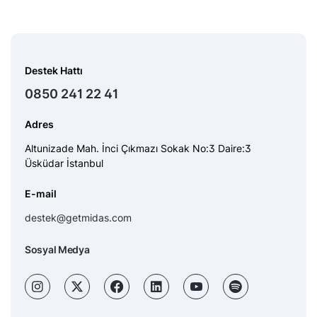
Destek Hattı
0850 241 22 41
Adres
Altunizade Mah. İnci Çıkmazı Sokak No:3 Daire:3
Üsküdar İstanbul
E-mail
destek@getmidas.com
Sosyal Medya