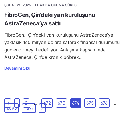
ŞUBAT 21, 2025 • 1 DAKIKA OKUMA SÜRESI
FibroGen, Çin’deki yan kuruluşunu
AstraZeneca’ya sattı
FibroGen, Çin’deki yan kuruluşunu AstraZeneca’ya
yaklaşık 160 milyon dolara satarak finansal durumunu
güçlendirmeyi hedefliyor. Anlaşma kapsamında
AstraZeneca, Çin’de kronik böbrek…
Devamını Oku
<
1
2
…
672
673
674
675
676
…
1.896
1.897
>