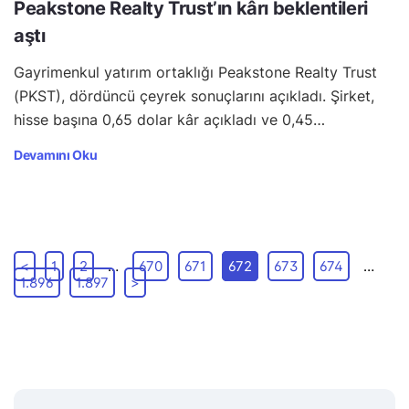
Peakstone Realty Trust’ın kârı beklentileri
aştı
Gayrimenkul yatırım ortaklığı Peakstone Realty Trust
(PKST), dördüncü çeyrek sonuçlarını açıkladı. Şirket,
hisse başına 0,65 dolar kâr açıkladı ve 0,45…
Devamını Oku
<
1
2
…
670
671
672
673
674
…
1.896
1.897
>