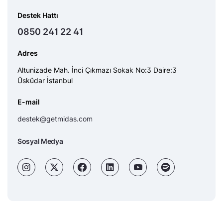
Destek Hattı
0850 241 22 41
Adres
Altunizade Mah. İnci Çıkmazı Sokak No:3 Daire:3
Üsküdar İstanbul
E-mail
destek@getmidas.com
Sosyal Medya