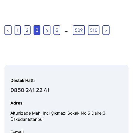
<
1
2
3
4
5
…
509
510
>
Destek Hattı
0850 241 22 41
Adres
Altunizade Mah. İnci Çıkmazı Sokak No:3 Daire:3
Üsküdar İstanbul
E-mail