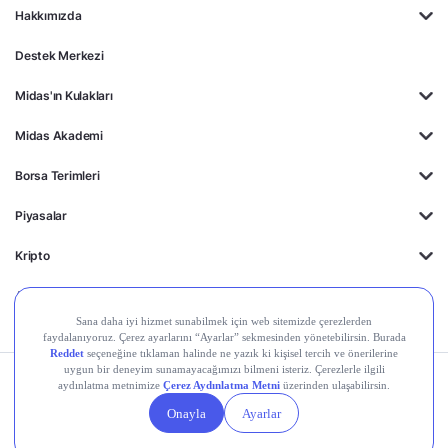
Hakkımızda
Destek Merkezi
Midas'ın Kulakları
Midas Akademi
Borsa Terimleri
Piyasalar
Kripto
Ayrıcalıklar
Kişisel Verilerin
Gizlilik
Yasal
Çerez
Korunması
Politikası
Duyurular
Ayarları
© 2026 Midas Finansal Teknolojiler A.Ş. Tüm hakları saklıdır.