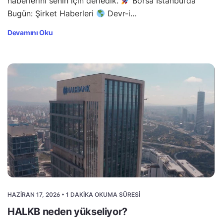
haberlerini senin için derledik.
Borsa İstanbul’da
Bugün: Şirket Haberleri
Devr-i…
Devamını Oku
HAZIRAN 17, 2026 • 1 DAKIKA OKUMA SÜRESI
HALKB neden yükseliyor?