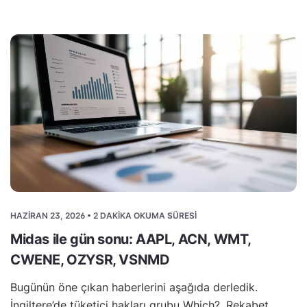
HAZIRAN 23, 2026 • 2 DAKIKA OKUMA SÜRESI
Midas ile gün sonu: AAPL, ACN, WMT,
CWENE, OZYSR, VSNMD
Bugünün öne çıkan haberlerini aşağıda derledik.
İngiltere’de tüketici hakları grubu Which?, Rekabet