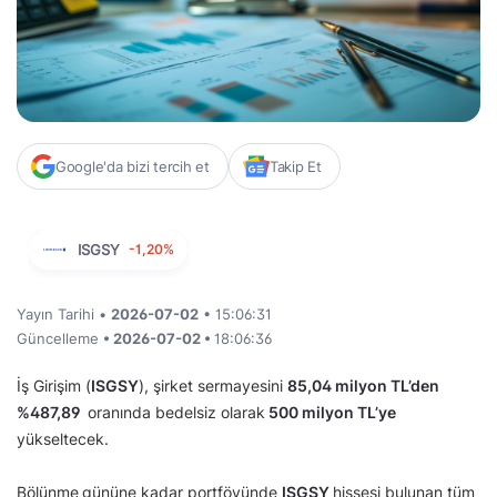
Google'da bizi tercih et
Takip Et
ISGSY
-1,20%
Yayın Tarihi •
2026-07-02
• 15:06:31
Güncelleme
• 2026-07-02 •
18:06:36
İş Girişim (
ISGSY
), şirket sermayesini
85,04 milyon TL’den
%487,89
oranında bedelsiz olarak
500 milyon TL’ye
yükseltecek.
Bölünme
gününe kadar portföyünde
ISGSY
hissesi bulunan tüm