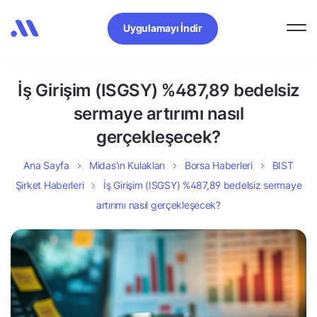
Uygulamayı İndir
İş Girişim (ISGSY) %487,89 bedelsiz
sermaye artırımı nasıl
gerçekleşecek?
Ana Sayfa
Midas’ın Kulakları
Borsa Haberleri
BIST
Şirket Haberleri
İş Girişim (ISGSY) %487,89 bedelsiz sermaye
artırımı nasıl gerçekleşecek?