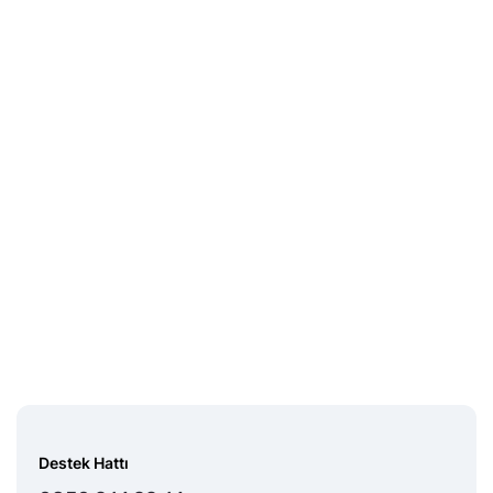
Midas Sorumluluk Beyanı
Destek Hattı