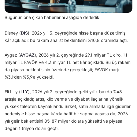
Bugünün öne çıkan haberlerini aşağıda derledik.
Disney (
DIS
), 2026 yılı 3. çeyreğinde hisse başına düzeltilmiş
kâr açıkladı; bu rakam analist beklentisini %10,8 oranında aştı.
Aygaz (
AYGAZ
), 2026 yılı 2. çeyreğinde 29,1 milyar TL ciro, 1,1
milyar TL FAVÖK ve 4,3 milyar TL net kâr açıkladı. Bu üç rakam
da piyasa beklentisinin üzerinde gerçekleşti; FAVÖK marjı
%3,1’den %3,9’a yükseldi.
Eli Lilly (
LLY
), 2026 yılı 2. çeyreğinde geliri yıllık bazda %48
artışla açıkladı; artış, kilo verme ve diyabet ilaçlarına yönelik
yüksek talepten kaynaklandı. Şirket, satın alımlarla ilgili giderler
nedeniyle hisse başına kârda hafif bir sapma yaşasa da, 2026
yılı gelir beklentisini 85-87 milyar dolara yükseltti ve piyasa
değeri 1 trilyon doları geçti.