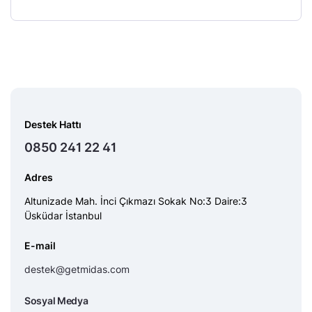
Destek Hattı
0850 241 22 41
Adres
Altunizade Mah. İnci Çıkmazı Sokak No:3 Daire:3
Üsküdar İstanbul
E-mail
destek@getmidas.com
Sosyal Medya