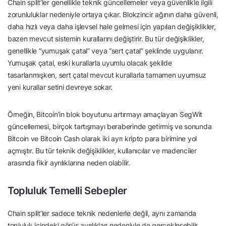
Chain split’ler genellikle teknik güncellemeler veya güvenlikle ilgili
zorunluluklar nedeniyle ortaya çıkar. Blokzincir ağının daha güvenli,
daha hızlı veya daha işlevsel hale gelmesi için yapılan değişiklikler,
bazen mevcut sistemin kurallarını değiştirir. Bu tür değişiklikler,
genellikle “yumuşak çatal” veya “sert çatal” şeklinde uygulanır.
Yumuşak çatal, eski kurallarla uyumlu olacak şekilde
tasarlanmışken, sert çatal mevcut kurallarla tamamen uyumsuz
yeni kurallar setini devreye sokar.
Örneğin, Bitcoin’in blok boyutunu artırmayı amaçlayan SegWit
güncellemesi, birçok tartışmayı beraberinde getirmiş ve sonunda
Bitcoin ve Bitcoin Cash olarak iki ayrı kripto para birimine yol
açmıştır. Bu tür teknik değişiklikler, kullanıcılar ve madenciler
arasında fikir ayrılıklarına neden olabilir.
Topluluk Temelli Sebepler
Chain split’ler sadece teknik nedenlerle değil, aynı zamanda
topluluk içindeki görüş ayrılıkları nedeniyle de gerçekleşebilir.