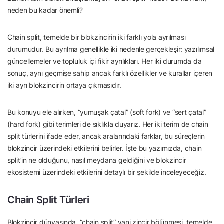
neden bu kadar önemli?
Chain split, temelde bir blokzincirin iki farklı yola ayrılması
durumudur. Bu ayrılma genellikle iki nedenle gerçekleşir: yazılımsal
güncellemeler ve topluluk içi fikir ayrılıkları. Her iki durumda da
sonuç, aynı geçmişe sahip ancak farklı özellikler ve kurallar içeren
iki ayrı blokzincirin ortaya çıkmasıdır.
Bu konuyu ele alırken, “yumuşak çatal” (soft fork) ve “sert çatal”
(hard fork) gibi terimleri de sıklıkla duyarız. Her iki terim de chain
split türlerini ifade eder, ancak aralarındaki farklar, bu süreçlerin
blokzincir üzerindeki etkilerini belirler. İşte bu yazımızda, chain
split’in ne olduğunu, nasıl meydana geldiğini ve blokzincir
ekosistemi üzerindeki etkilerini detaylı bir şekilde inceleyeceğiz.
Chain Split Türleri
Blokzincir dünyasında, “chain split” yani zincir bölünmesi, temelde