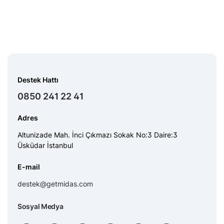
Destek Hattı
0850 241 22 41
Adres
Altunizade Mah. İnci Çıkmazı Sokak No:3 Daire:3
Üsküdar İstanbul
E-mail
destek@getmidas.com
Sosyal Medya