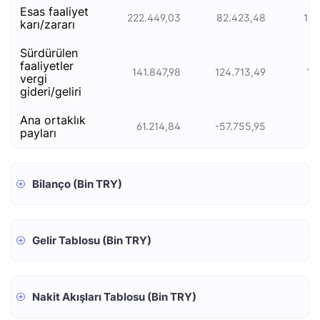
esas faali̇yet
222.449,03
82.423,48
184
kari/zarari
sürdürülen
faaliyetler
141.847,98
124.713,49
12
vergi
gideri/geliri
ana ortaklık
61.214,84
-57.755,95
payları
Bilanço (Bin TRY)
Gelir Tablosu (Bin TRY)
Nakit Akışları Tablosu (Bin TRY)