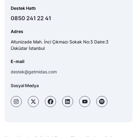
Destek Hattı
0850 241 22 41
Adres
Altunizade Mah. İnci Çıkmazı Sokak No:3 Daire:3
Üsküdar İstanbul
E-mail
destek@getmidas.com
Sosyal Medya