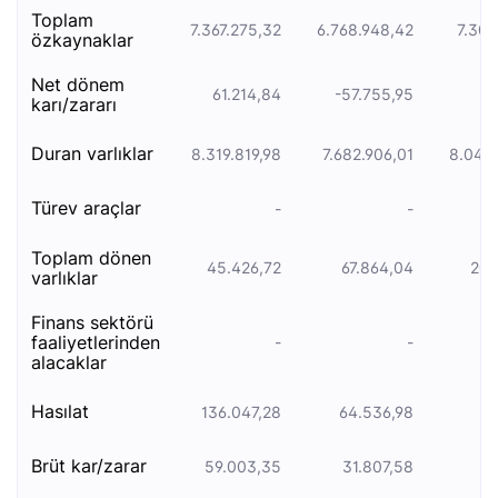
toplam
7.367.275,32
6.768.948,42
7.305
özkaynaklar
net dönem
61.214,84
-57.755,95
18
karı/zararı
duran varliklar
8.319.819,98
7.682.906,01
8.043
türev araçlar
-
-
toplam dönen
45.426,72
67.864,04
205
varlıklar
finans sektörü
faaliyetlerinden
-
-
alacaklar
hasılat
136.047,28
64.536,98
21
brüt kar/zarar
59.003,35
31.807,58