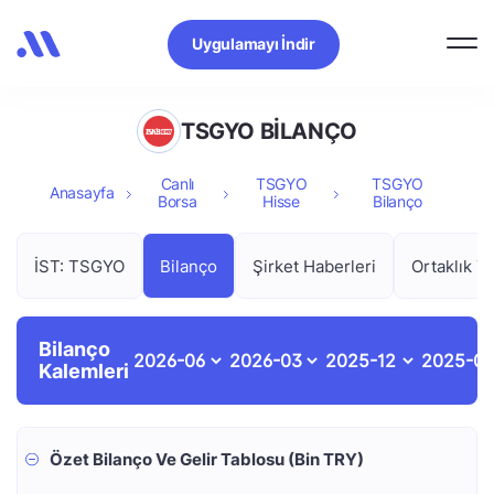
Uygulamayı İndir
TSGYO BİLANÇO
Canlı
TSGYO
TSGYO
Anasayfa
Borsa
Hisse
Bilanço
İST: TSGYO
Bilanço
Şirket Haberleri
Ortaklık Ya
Bilanço
Kalemleri
Özet Bilanço Ve Gelir Tablosu (Bin TRY)