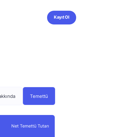
Kayıt Ol
akkında
Temettü
Net Temettü Tutarı