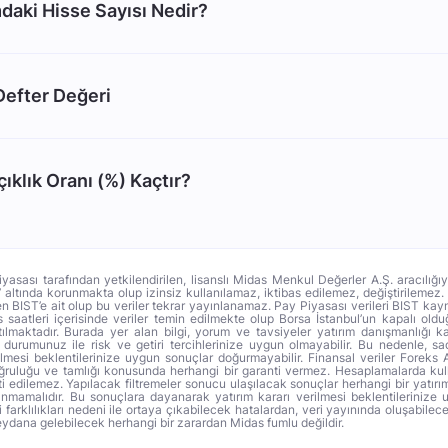
aki Hisse Sayısı Nedir?
efter Değeri
klık Oranı (%) Kaçtır?
iyasası tarafından yetkilendirilen, lisanslı Midas Menkul Değerler A.Ş. aracılığı
altında korunmakta olup izinsiz kullanılamaz, iktibas edilemez, değiştirilemez
men BIST’e ait olup bu veriler tekrar yayınlanamaz. Pay Piyasası verileri BIST ka
ns saatleri içerisinde veriler temin edilmekte olup Borsa İstanbul’un kapalı ol
ılmaktadır. Burada yer alan bilgi, yorum ve tavsiyeler yatırım danışmanlığı
li durumunuz ile risk ve getiri tercihlerinize uygun olmayabilir. Bu nedenle, s
ilmesi beklentilerinize uygun sonuçlar doğurmayabilir. Finansal veriler Foreks 
oğruluğu ve tamlığı konusunda herhangi bir garanti vermez. Hesaplamalarda kull
i edilemez. Yapılacak filtremeler sonucu ulaşılacak sonuçlar herhangi bir yatırım
anmamalıdır. Bu sonuçlara dayanarak yatırım kararı verilmesi beklentilerinize 
arklılıkları nedeni ile ortaya çıkabilecek hatalardan, veri yayınında oluşabilec
dana gelebilecek herhangi bir zarardan Midas fumlu değildir.