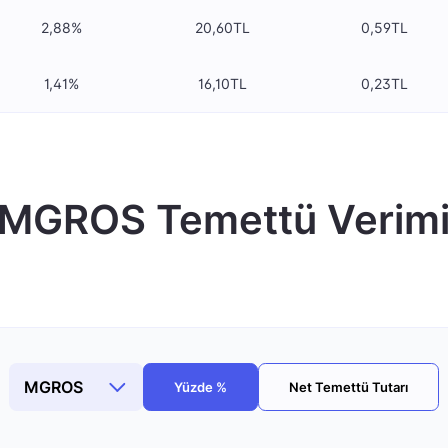
2,88%
20,60TL
0,59TL
1,41%
16,10TL
0,23TL
MGROS Temettü Verim
Yüzde %
Net Temettü Tutarı