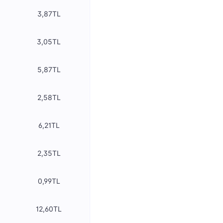
3,87TL
3,05TL
5,87TL
2,58TL
6,21TL
2,35TL
0,99TL
12,60TL