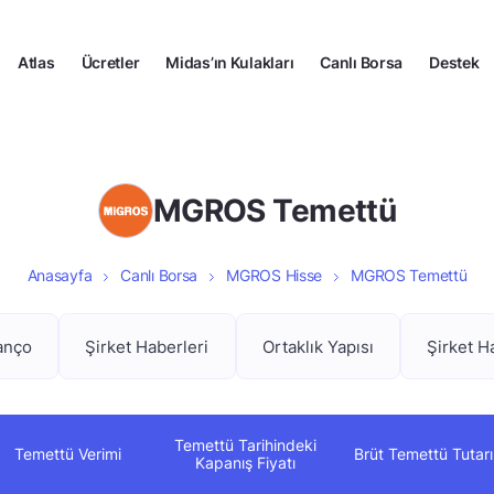
Atlas
Ücretler
Midas’ın Kulakları
Canlı Borsa
Destek
MGROS Temettü
Anasayfa
Canlı Borsa
MGROS Hisse
MGROS Temettü
anço
Şirket Haberleri
Ortaklık Yapısı
Şirket H
Temettü Tarihindeki
Temettü Verimi
Brüt Temettü Tutarı
Kapanış Fiyatı