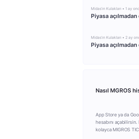
Midas’ın Kulakları •
1 ay on
Piyasa açılmadan 
Midas’ın Kulakları •
2 ay on
Piyasa açılmadan 
Nasıl MGROS his
App Store ya da Goog
hesabını açabilirsi
kolayca MIGROS TICAR