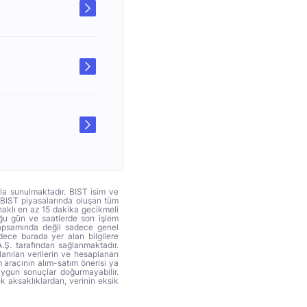
yla sunulmaktadır. BIST isim ve
. BIST piyasalarında oluşan tüm
ynaklı en az 15 dakika gecikmeli
duğu gün ve saatlerde son işlem
 kapsamında değil sadece genel
adece burada yer alan bilgilere
A.Ş. tarafından sağlanmaktadır.
anılan verilerin ve hesaplanan
 aracının alım-satım önerisi ya
uygun sonuçlar doğurmayabilir.
ek aksaklıklardan, verinin eksik