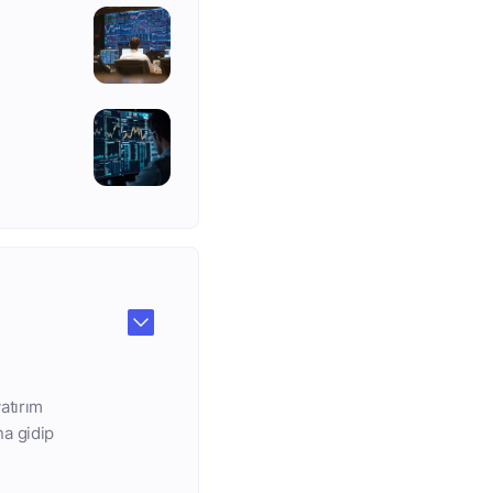
atırım
na gidip