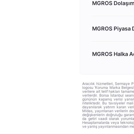
MGROS Dolaşımd
MGROS Piyasa D
MGROS Halka Açı
Aracılık hizmetleri, Sermaye P
logosu ‘Koruma Marka Belgesi’ 
verilere ait telif hakları tama
verilerdir. Borsa İstanbul sea
gününün kapanış verisi yansıt
niteliktedir. Bu tavsiyeler ma
dayanılarak yatırım kararı ver
Midas, yayınlanan verilerin d
değişkenlerin doğruluğu garant
da getiri vaadi olarak yoruml
Hesaplamalarda veya teknoloji f
ve yanlış yayınlanmasından mey