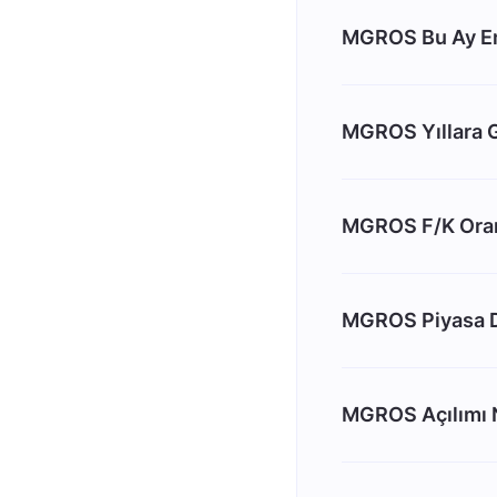
MGROS Bu Ay En
MGROS Yıllara G
MGROS F/K Oran
MGROS Piyasa D
MGROS Açılımı 