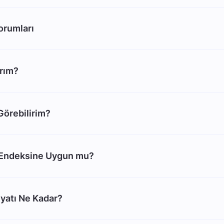
rumları
arım?
 Görebilirim?
Endeksine Uygun mu?
yatı Ne Kadar?