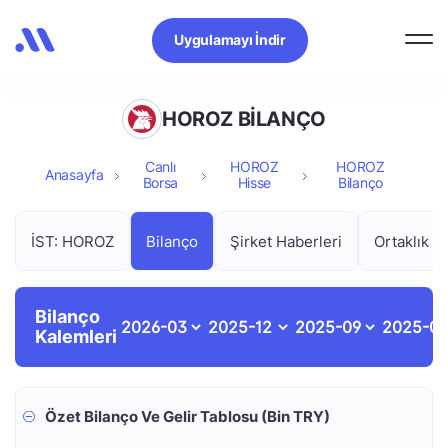
Uygulamayı İndir
HOROZ BİLANÇO
Canlı
HOROZ
HOROZ
Anasayfa
Borsa
Hisse
Bilanço
İST: HOROZ
Bilanço
Şirket Haberleri
Ortaklık Y
Bilanço
Kalemleri
Özet Bilanço Ve Gelir Tablosu (Bin TRY)