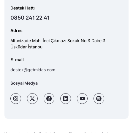
Destek Hattı
0850 241 22 41
Adres
Altunizade Mah. İnci Çıkmazı Sokak No:3 Daire:3
Üsküdar İstanbul
E-mail
destek@getmidas.com
Sosyal Medya