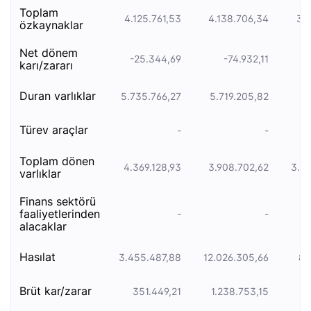
toplam
4.125.761,53
4.138.706,34
3.6
özkaynaklar
net dönem
-25.344,69
-74.932,11
karı/zararı
duran varliklar
5.735.766,27
5.719.205,82
5.
türev araçlar
-
-
toplam dönen
4.369.128,93
3.908.702,62
3.3
varlıklar
finans sektörü
faaliyetlerinden
-
-
alacaklar
hasılat
3.455.487,88
12.026.305,66
8.
brüt kar/zarar
351.449,21
1.238.753,15
92