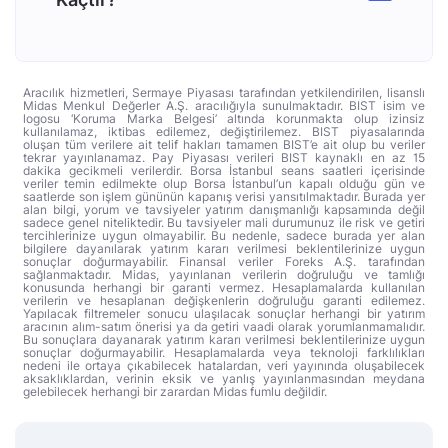
Aracılık hizmetleri, Sermaye Piyasası tarafından yetkilendirilen, lisanslı
Midas Menkul Değerler A.Ş. aracılığıyla sunulmaktadır. BIST isim ve
logosu ‘Koruma Marka Belgesi’ altında korunmakta olup izinsiz
kullanılamaz, iktibas edilemez, değiştirilemez. BIST piyasalarında
oluşan tüm verilere ait telif hakları tamamen BIST’e ait olup bu veriler
tekrar yayınlanamaz. Pay Piyasası verileri BIST kaynaklı en az 15
dakika gecikmeli verilerdir. Borsa İstanbul seans saatleri içerisinde
veriler temin edilmekte olup Borsa İstanbul’un kapalı olduğu gün ve
saatlerde son işlem gününün kapanış verisi yansıtılmaktadır. Burada yer
alan bilgi, yorum ve tavsiyeler yatırım danışmanlığı kapsamında değil
sadece genel niteliktedir. Bu tavsiyeler mali durumunuz ile risk ve getiri
tercihlerinize uygun olmayabilir. Bu nedenle, sadece burada yer alan
bilgilere dayanılarak yatırım kararı verilmesi beklentilerinize uygun
sonuçlar doğurmayabilir. Finansal veriler Foreks A.Ş. tarafından
sağlanmaktadır. Midas, yayınlanan verilerin doğruluğu ve tamlığı
konusunda herhangi bir garanti vermez. Hesaplamalarda kullanılan
verilerin ve hesaplanan değişkenlerin doğruluğu garanti edilemez.
Yapılacak filtremeler sonucu ulaşılacak sonuçlar herhangi bir yatırım
aracının alım-satım önerisi ya da getiri vaadi olarak yorumlanmamalıdır.
Bu sonuçlara dayanarak yatırım kararı verilmesi beklentilerinize uygun
sonuçlar doğurmayabilir. Hesaplamalarda veya teknoloji farklılıkları
nedeni ile ortaya çıkabilecek hatalardan, veri yayınında oluşabilecek
aksaklıklardan, verinin eksik ve yanlış yayınlanmasından meydana
gelebilecek herhangi bir zarardan Midas fumlu değildir.