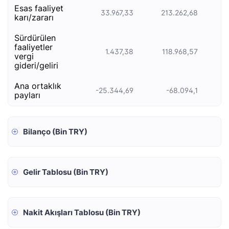
esas faali̇yet
33.967,33
213.262,68
1
kari/zarari
sürdürülen
faaliyetler
1.437,38
118.968,57
1
vergi
gideri/geliri
ana ortaklık
-25.344,69
-68.094,1
payları
Bilanço (Bin TRY)
Gelir Tablosu (Bin TRY)
Nakit Akışları Tablosu (Bin TRY)