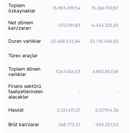
toplam
15.983.099,54
15.266.939,87
1
özkaynaklar
net dönem
-252.091,83
-4.452.225,65
-2
karı/zararı
duran varliklar
23.408.523,84
23.710.400,82
20
türev araçlar
-
-
toplam dönen
7.247.406,53
6.802.857,68
varlıklar
finans sektörü
faaliyetlerinden
-
-
alacaklar
hasılat
2.221.631,27
6.127.914,36
brüt kar/zarar
368.773,27
-593.257,53