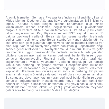
Aracılık hizmetleri, Sermaye Piyasası tarafından yetkilendirilen, lisanslı
Midas Menkul Değerler A.Ş. aracılığıyla sunulmaktadır. BIST isim ve
logosu ‘Koruma Marka Belgesi’ altında korunmakta olup izinsiz
kullanılamaz, iktibas edilemez, değiştirilemez. BIST piyasalarında
oluşan tüm verilere ait telif hakları tamamen BIST’e ait olup bu veriler
tekrar yayınlanamaz. Pay Piyasası verileri BIST kaynaklı en az 15
dakika gecikmeli verilerdir. Borsa İstanbul seans saatleri içerisinde
veriler temin edilmekte olup Borsa İstanbul’un kapalı olduğu gün ve
saatlerde son işlem gününün kapanış verisi yansıtılmaktadır. Burada yer
alan bilgi, yorum ve tavsiyeler yatırım danışmanlığı kapsamında değil
sadece genel niteliktedir. Bu tavsiyeler mali durumunuz ile risk ve getiri
tercihlerinize uygun olmayabilir. Bu nedenle, sadece burada yer alan
bilgilere dayanılarak yatırım kararı verilmesi beklentilerinize uygun
sonuçlar doğurmayabilir. Finansal veriler Foreks A.Ş. tarafından
sağlanmaktadır. Midas, yayınlanan verilerin doğruluğu ve tamlığı
konusunda herhangi bir garanti vermez. Hesaplamalarda kullanılan
verilerin ve hesaplanan değişkenlerin doğruluğu garanti edilemez.
Yapılacak filtremeler sonucu ulaşılacak sonuçlar herhangi bir yatırım
aracının alım-satım önerisi ya da getiri vaadi olarak yorumlanmamalıdır.
Bu sonuçlara dayanarak yatırım kararı verilmesi beklentilerinize uygun
sonuçlar doğurmayabilir. Hesaplamalarda veya teknoloji farklılıkları
nedeni ile ortaya çıkabilecek hatalardan, veri yayınında oluşabilecek
aksaklıklardan, verinin eksik ve yanlış yayınlanmasından meydana
gelebilecek herhangi bir zarardan Midas fumlu değildir.