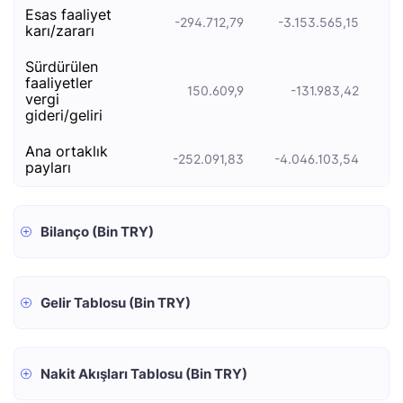
esas faali̇yet
-294.712,79
-3.153.565,15
-
kari/zarari
sürdürülen
faaliyetler
150.609,9
-131.983,42
vergi
gideri/geliri
ana ortaklık
-252.091,83
-4.046.103,54
-2
payları
Bilanço (Bin TRY)
Gelir Tablosu (Bin TRY)
Nakit Akışları Tablosu (Bin TRY)