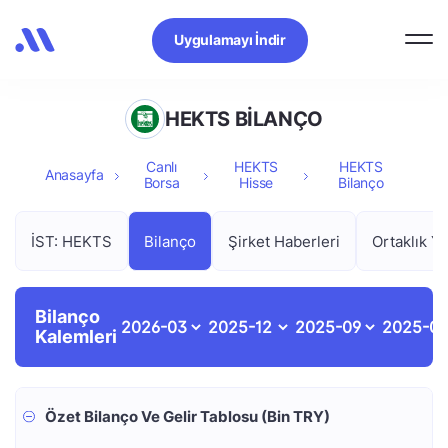
Uygulamayı İndir
HEKTS BİLANÇO
Canlı
HEKTS
HEKTS
Anasayfa
Borsa
Hisse
Bilanço
İST: HEKTS
Bilanço
Şirket Haberleri
Ortaklık Ya
Bilanço
Kalemleri
Özet Bilanço Ve Gelir Tablosu (Bin TRY)