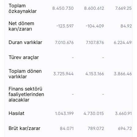
toplam
8.450.730
8.600.612
7.669.256
özkaynaklar
net dönem
-123.597
-104.409
84.927
karı/zararı
duran varliklar
7.010.676
7.107.876
6.224.495
türev araçlar
-
-
-
toplam dönen
3.725.944
4.153.166
3.866.466
varlıklar
finans sektörü
faaliyetlerinden
-
-
-
alacaklar
hasılat
1.043.199
4.730.015
3.660.916
brüt kar/zarar
84.071
789.072
694.729