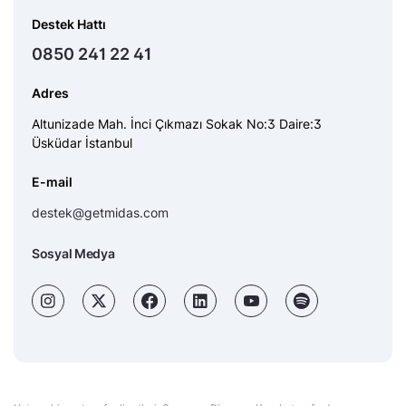
Destek Hattı
0850 241 22 41
Adres
Altunizade Mah. İnci Çıkmazı Sokak No:3 Daire:3
Üsküdar İstanbul
E-mail
destek@getmidas.com
Sosyal Medya