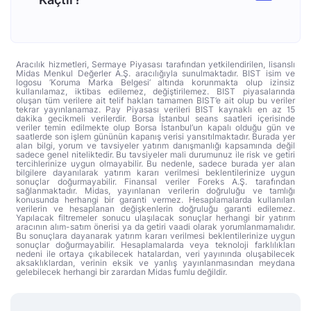
Aracılık hizmetleri, Sermaye Piyasası tarafından yetkilendirilen, lisanslı
Midas Menkul Değerler A.Ş. aracılığıyla sunulmaktadır. BIST isim ve
logosu ‘Koruma Marka Belgesi’ altında korunmakta olup izinsiz
kullanılamaz, iktibas edilemez, değiştirilemez. BIST piyasalarında
oluşan tüm verilere ait telif hakları tamamen BIST’e ait olup bu veriler
tekrar yayınlanamaz. Pay Piyasası verileri BIST kaynaklı en az 15
dakika gecikmeli verilerdir. Borsa İstanbul seans saatleri içerisinde
veriler temin edilmekte olup Borsa İstanbul’un kapalı olduğu gün ve
saatlerde son işlem gününün kapanış verisi yansıtılmaktadır. Burada yer
alan bilgi, yorum ve tavsiyeler yatırım danışmanlığı kapsamında değil
sadece genel niteliktedir. Bu tavsiyeler mali durumunuz ile risk ve getiri
tercihlerinize uygun olmayabilir. Bu nedenle, sadece burada yer alan
bilgilere dayanılarak yatırım kararı verilmesi beklentilerinize uygun
sonuçlar doğurmayabilir. Finansal veriler Foreks A.Ş. tarafından
sağlanmaktadır. Midas, yayınlanan verilerin doğruluğu ve tamlığı
konusunda herhangi bir garanti vermez. Hesaplamalarda kullanılan
verilerin ve hesaplanan değişkenlerin doğruluğu garanti edilemez.
Yapılacak filtremeler sonucu ulaşılacak sonuçlar herhangi bir yatırım
aracının alım-satım önerisi ya da getiri vaadi olarak yorumlanmamalıdır.
Bu sonuçlara dayanarak yatırım kararı verilmesi beklentilerinize uygun
sonuçlar doğurmayabilir. Hesaplamalarda veya teknoloji farklılıkları
nedeni ile ortaya çıkabilecek hatalardan, veri yayınında oluşabilecek
aksaklıklardan, verinin eksik ve yanlış yayınlanmasından meydana
gelebilecek herhangi bir zarardan Midas fumlu değildir.