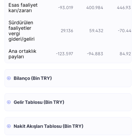
esas faali̇yet
-93.019
400.984
446.936
kari/zarari
sürdürülen
faaliyetler
29.136
59.432
-70.441
vergi
gideri/geliri
ana ortaklık
-123.597
-94.883
84.927
payları
Bilanço (Bin TRY)
Gelir Tablosu (Bin TRY)
Nakit Akışları Tablosu (Bin TRY)