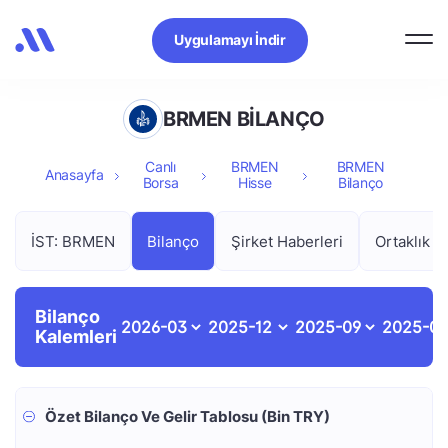
Uygulamayı İndir
BRMEN BİLANÇO
Canlı
BRMEN
BRMEN
Anasayfa
Borsa
Hisse
Bilanço
İST: BRMEN
Bilanço
Şirket Haberleri
Ortaklık Y
Bilanço
Kalemleri
Özet Bilanço Ve Gelir Tablosu (Bin TRY)