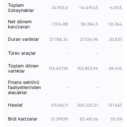
toplam
24.903,6
-14.619,43
-6.053,9
özkaynaklar
net dönem
-7.514,88
-38.384,5
-26.264,6
karı/zararı
duran varliklar
27.788,34
27.554,96
20.837,7
türev araçlar
-
-
toplam dönen
136.637,96
102.803,94
68.414,2
varlıklar
finans sektörü
faaliyetlerinden
-
-
alacaklar
hasılat
59.066,11
200.225,51
137.667,8
brüt kar/zarar
31.399,99
83.481,66
55.096,