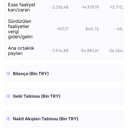
esas faali̇yet
-2.216,48
-14.929,19
-13.713,2
kari/zarari
sürdürülen
faaliyetler
-107,17
840,76
-65,5
vergi
gideri/geliri
ana ortaklık
-7.514,88
-34.881,61
-26.264,6
payları
Bilanço (Bin TRY)
Gelir Tablosu (Bin TRY)
Nakit Akışları Tablosu (Bin TRY)