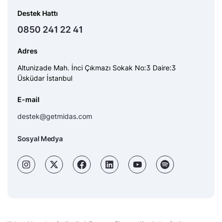
Destek Hattı
0850 241 22 41
Adres
Altunizade Mah. İnci Çıkmazı Sokak No:3 Daire:3
Üsküdar İstanbul
E-mail
destek@getmidas.com
Sosyal Medya