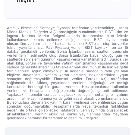
Aracılık hizmetleri, Sermaye Piyasası tarafından yetkilendirilen, lisanslı
Midas Menkul Değerler A.Ş. aracılığıyla sunulmaktadır. BIST isim ve
logosu ‘Koruma Marka Belgesi’ altında korunmakta olup izinsiz
kullanılamaz, iktibas edilemez, değiştirilemez. BIST piyasalarında
oluşan tüm verilere ait telif hakları tamamen BIST’e ait olup bu veriler
tekrar yayınlanamaz. Pay Piyasası verileri BIST kaynaklı en az 15
dakika gecikmeli verilerdir. Borsa İstanbul seans saatleri içerisinde
veriler temin edilmekte olup Borsa İstanbul’un kapalı olduğu gün ve
saatlerde son işlem gününün kapanış verisi yansıtılmaktadır. Burada yer
alan bilgi, yorum ve tavsiyeler yatırım danışmanlığı kapsamında değil
sadece genel niteliktedir. Bu tavsiyeler mali durumunuz ile risk ve getiri
tercihlerinize uygun olmayabilir. Bu nedenle, sadece burada yer alan
bilgilere dayanılarak yatırım kararı verilmesi beklentilerinize uygun
sonuçlar doğurmayabilir. Finansal veriler Foreks A.Ş. tarafından
sağlanmaktadır. Midas, yayınlanan verilerin doğruluğu ve tamlığı
konusunda herhangi bir garanti vermez. Hesaplamalarda kullanılan
verilerin ve hesaplanan değişkenlerin doğruluğu garanti edilemez.
Yapılacak filtremeler sonucu ulaşılacak sonuçlar herhangi bir yatırım
aracının alım-satım önerisi ya da getiri vaadi olarak yorumlanmamalıdır.
Bu sonuçlara dayanarak yatırım kararı verilmesi beklentilerinize uygun
sonuçlar doğurmayabilir. Hesaplamalarda veya teknoloji farklılıkları
nedeni ile ortaya çıkabilecek hatalardan, veri yayınında oluşabilecek
aksaklıklardan, verinin eksik ve yanlış yayınlanmasından meydana
gelebilecek herhangi bir zarardan Midas fumlu değildir.