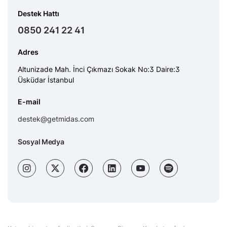
Destek Hattı
0850 241 22 41
Adres
Altunizade Mah. İnci Çıkmazı Sokak No:3 Daire:3
Üsküdar İstanbul
E-mail
destek@getmidas.com
Sosyal Medya