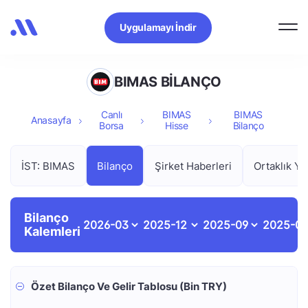
Uygulamayı İndir
BIMAS BİLANÇO
Canlı
BIMAS
BIMAS
Anasayfa
Borsa
Hisse
Bilanço
İST: BIMAS
Bilanço
Şirket Haberleri
Ortaklık Ya
Bilanço
Kalemleri
Özet Bilanço Ve Gelir Tablosu (Bin TRY)