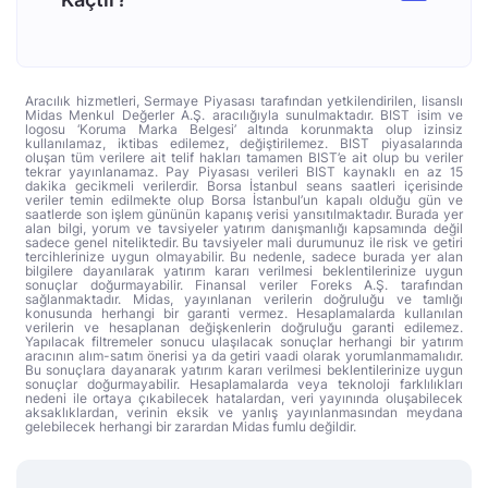
Aracılık hizmetleri, Sermaye Piyasası tarafından yetkilendirilen, lisanslı
Midas Menkul Değerler A.Ş. aracılığıyla sunulmaktadır. BIST isim ve
logosu ‘Koruma Marka Belgesi’ altında korunmakta olup izinsiz
kullanılamaz, iktibas edilemez, değiştirilemez. BIST piyasalarında
oluşan tüm verilere ait telif hakları tamamen BIST’e ait olup bu veriler
tekrar yayınlanamaz. Pay Piyasası verileri BIST kaynaklı en az 15
dakika gecikmeli verilerdir. Borsa İstanbul seans saatleri içerisinde
veriler temin edilmekte olup Borsa İstanbul’un kapalı olduğu gün ve
saatlerde son işlem gününün kapanış verisi yansıtılmaktadır. Burada yer
alan bilgi, yorum ve tavsiyeler yatırım danışmanlığı kapsamında değil
sadece genel niteliktedir. Bu tavsiyeler mali durumunuz ile risk ve getiri
tercihlerinize uygun olmayabilir. Bu nedenle, sadece burada yer alan
bilgilere dayanılarak yatırım kararı verilmesi beklentilerinize uygun
sonuçlar doğurmayabilir. Finansal veriler Foreks A.Ş. tarafından
sağlanmaktadır. Midas, yayınlanan verilerin doğruluğu ve tamlığı
konusunda herhangi bir garanti vermez. Hesaplamalarda kullanılan
verilerin ve hesaplanan değişkenlerin doğruluğu garanti edilemez.
Yapılacak filtremeler sonucu ulaşılacak sonuçlar herhangi bir yatırım
aracının alım-satım önerisi ya da getiri vaadi olarak yorumlanmamalıdır.
Bu sonuçlara dayanarak yatırım kararı verilmesi beklentilerinize uygun
sonuçlar doğurmayabilir. Hesaplamalarda veya teknoloji farklılıkları
nedeni ile ortaya çıkabilecek hatalardan, veri yayınında oluşabilecek
aksaklıklardan, verinin eksik ve yanlış yayınlanmasından meydana
gelebilecek herhangi bir zarardan Midas fumlu değildir.