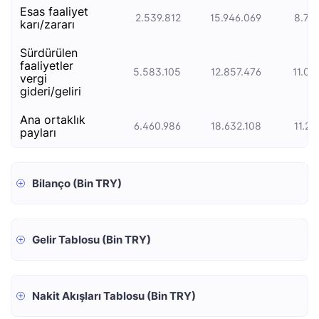
esas faali̇yet
2.539.812
15.946.069
8.75
kari/zarari
sürdürülen
faaliyetler
5.583.105
12.857.476
11.08
vergi
gideri/geliri
ana ortaklık
6.460.986
18.632.108
11.25
payları
Bilanço (Bin TRY)
Gelir Tablosu (Bin TRY)
Nakit Akışları Tablosu (Bin TRY)