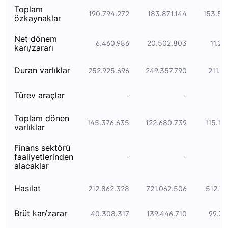
toplam
190.794.272
183.871.144
153.52
özkaynaklar
net dönem
6.460.986
20.502.803
11.25
karı/zararı
duran varliklar
252.925.696
249.357.790
211.5
türev araçlar
-
-
toplam dönen
145.376.635
122.680.739
115.14
varlıklar
finans sektörü
faaliyetlerinden
-
-
alacaklar
hasılat
212.862.328
721.062.506
512.76
brüt kar/zarar
40.308.317
139.446.710
99.34