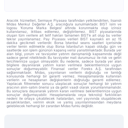
Aracılık hizmetleri, Sermaye Piyasası tarafından yetkilendirilen, lisanslı
Midas Menkul Değerler A.Ş. aracılığıyla sunulmaktadır. BIST isim ve
logosu ‘Koruma Marka Belgesi’ altında korunmakta olup izinsiz
kullanılamaz, iktibas edilemez, değiştirilemez. BIST piyasalarında
oluşan tüm verilere ait telif hakları tamamen BIST’e ait olup bu veriler
tekrar yayınlanamaz. Pay Piyasası verileri BIST kaynaklı en az 15
dakika gecikmeli verilerdir. Borsa İstanbul seans saatleri içerisinde
veriler temin edilmekte olup Borsa İstanbul’un kapalı olduğu gün ve
saatlerde son işlem gününün kapanış verisi yansıtılmaktadır. Burada yer
alan bilgi, yorum ve tavsiyeler yatırım danışmanlığı kapsamında değil
sadece genel niteliktedir. Bu tavsiyeler mali durumunuz ile risk ve getiri
tercihlerinize uygun olmayabilir. Bu nedenle, sadece burada yer alan
bilgilere dayanılarak yatırım kararı verilmesi beklentilerinize uygun
sonuçlar doğurmayabilir. Finansal veriler Foreks A.Ş. tarafından
sağlanmaktadır. Midas, yayınlanan verilerin doğruluğu ve tamlığı
konusunda herhangi bir garanti vermez. Hesaplamalarda kullanılan
verilerin ve hesaplanan değişkenlerin doğruluğu garanti edilemez.
Yapılacak filtremeler sonucu ulaşılacak sonuçlar herhangi bir yatırım
aracının alım-satım önerisi ya da getiri vaadi olarak yorumlanmamalıdır.
Bu sonuçlara dayanarak yatırım kararı verilmesi beklentilerinize uygun
sonuçlar doğurmayabilir. Hesaplamalarda veya teknoloji farklılıkları
nedeni ile ortaya çıkabilecek hatalardan, veri yayınında oluşabilecek
aksaklıklardan, verinin eksik ve yanlış yayınlanmasından meydana
gelebilecek herhangi bir zarardan Midas fumlu değildir.