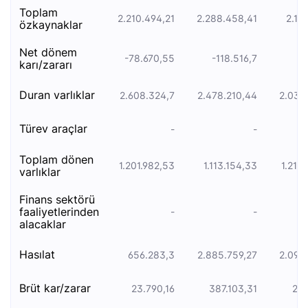
toplam
2.210.494,21
2.288.458,41
2.10
özkaynaklar
net dönem
-78.670,55
-118.516,7
2.
karı/zararı
duran varliklar
2.608.324,7
2.478.210,44
2.039.
türev araçlar
-
-
toplam dönen
1.201.982,53
1.113.154,33
1.215
varlıklar
finans sektörü
faaliyetlerinden
-
-
alacaklar
hasılat
656.283,3
2.885.759,27
2.099.
brüt kar/zarar
23.790,16
387.103,31
211