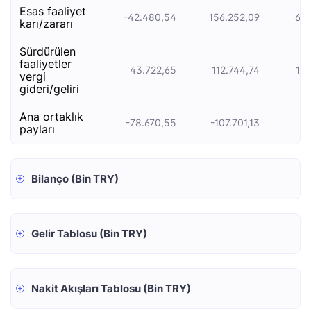
esas faali̇yet
-42.480,54
156.252,09
68.
kari/zarari
sürdürülen
faaliyetler
43.722,65
112.744,74
15.
vergi
gideri/geliri
ana ortaklık
-78.670,55
-107.701,13
2.
payları
Bilanço (Bin TRY)
Gelir Tablosu (Bin TRY)
Nakit Akışları Tablosu (Bin TRY)