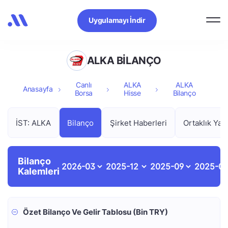
Uygulamayı İndir
ALKA BİLANÇO
Canlı
ALKA
ALKA
Anasayfa
Borsa
Hisse
Bilanço
İST: ALKA
Bilanço
Şirket Haberleri
Ortaklık Yapı
Bilanço
Kalemleri
Özet Bilanço Ve Gelir Tablosu (Bin TRY)