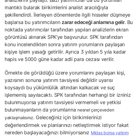
analizlerini paylaştı. Bazı yatırımcılar da bu yorumları
mantıklı bularak birikimlerini analist aracılığıyla
şekillendirdi. İlerleyen dönemlerde ilgili hisseler düşmeye
başlarsa bu yatırımcıların
zarar edeceği anlamına gelir
. Bu
noktada yatırımcılar tarafından yapılan analizlerin ekran
görüntüsü alınarak SPK’ye başvurulur. SPK tarafından
konu incelendikten sonra yatırım yorumlarını paylaşan
kişiye işlem yasağı getirilir. Ayrıca 3 yıldan 5 yıla kadar
hapis ve 5000 güne kadar adli para cezası verilir.
Örnekte de görüldüğü üzere yorumlarını paylaşan kişi,
yazısının sonuna yatırım tavsiyesi değildir uyarısı
koysaydı bu yükümlülük altından kalkacak ve suç
işlememiş sayılacaktı. SPK tarafından herhangi bir izniniz
bulunmuyorsa yatırım tavsiyesi vermemeli ve yetkisi
bulunmayanların da yorumlarına
nesnel çerçeveden
. Geleceğiniz için birikimlerinizi
yaklaşmalısınız
değerlendirmek ve planlarınızı netleştirmek istiyor fakat
nereden başlayacağınızı bilmiyorsanız
Midas borsa yatırım