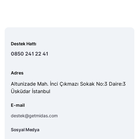
Destek Hattı
0850 241 22 41
Adres
Altunizade Mah. İnci Çıkmazı Sokak No:3 Daire:3
Üsküdar İstanbul
E-mail
destek@getmidas.com
Sosyal Medya