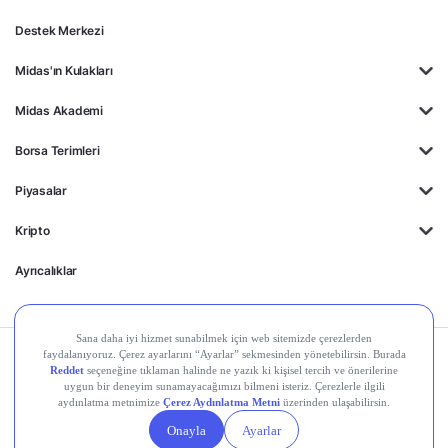
Destek Merkezi
Midas'ın Kulakları
Midas Akademi
Borsa Terimleri
Piyasalar
Kripto
Ayrıcalıklar
Kişisel Verilerin
Gizlilik
Yasal
Çerez
Korunması
Politikası
Duyurular
Ayarları
© 2026 Midas Finansal Teknolojiler A.Ş. Tüm hakları
saklıdır.