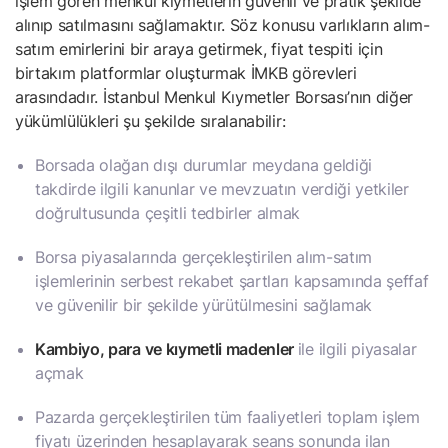
işlem gören menkul kıymetlerin güvenli ve pratik şekilde
alınıp satılmasını sağlamaktır. Söz konusu varlıkların alım-
satım emirlerini bir araya getirmek, fiyat tespiti için
birtakım platformlar oluşturmak İMKB görevleri
arasındadır. İstanbul Menkul Kıymetler Borsası’nın diğer
yükümlülükleri şu şekilde sıralanabilir:
Borsada olağan dışı durumlar meydana geldiği
takdirde ilgili kanunlar ve mevzuatın verdiği yetkiler
doğrultusunda çeşitli tedbirler almak
Borsa piyasalarında gerçekleştirilen alım-satım
işlemlerinin serbest rekabet şartları kapsamında şeffaf
ve güvenilir bir şekilde yürütülmesini sağlamak
Kambiyo, para ve kıymetli madenler
ile ilgili piyasalar
açmak
Pazarda gerçekleştirilen tüm faaliyetleri toplam işlem
fiyatı üzerinden hesaplayarak seans sonunda ilan