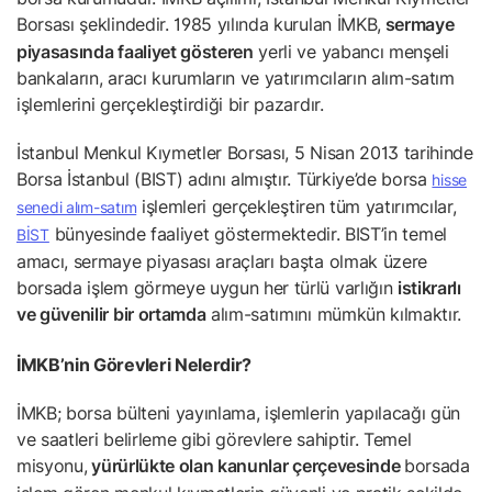
Borsası şeklindedir. 1985 yılında kurulan İMKB,
sermaye
piyasasında faaliyet gösteren
yerli ve yabancı menşeli
bankaların, aracı kurumların ve yatırımcıların alım-satım
işlemlerini gerçekleştirdiği bir pazardır.
İstanbul Menkul Kıymetler Borsası, 5 Nisan 2013 tarihinde
Borsa İstanbul (BIST) adını almıştır. Türkiye’de borsa
hisse
işlemleri gerçekleştiren tüm yatırımcılar,
senedi alım-satım
bünyesinde faaliyet göstermektedir. BIST’in temel
BİST
amacı, sermaye piyasası araçları başta olmak üzere
borsada işlem görmeye uygun her türlü varlığın
istikrarlı
ve güvenilir bir ortamda
alım-satımını mümkün kılmaktır.
İMKB’nin Görevleri Nelerdir?
İMKB; borsa bülteni yayınlama, işlemlerin yapılacağı gün
ve saatleri belirleme gibi görevlere sahiptir. Temel
misyonu,
yürürlükte olan kanunlar çerçevesinde
borsada