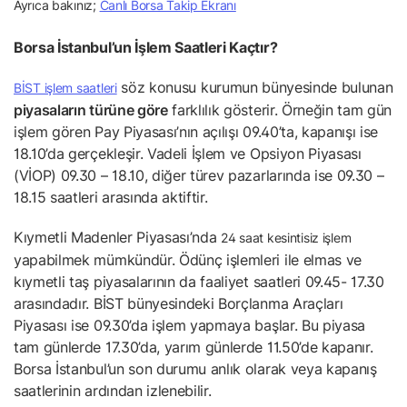
Ayrıca bakınız;
Canlı Borsa Takip Ekranı
Borsa İstanbul’un İşlem Saatleri Kaçtır?
söz konusu kurumun bünyesinde bulunan
BİST işlem saatleri
piyasaların türüne göre
farklılık gösterir. Örneğin tam gün
işlem gören Pay Piyasası’nın açılışı 09.40’ta, kapanışı ise
18.10’da gerçekleşir. Vadeli İşlem ve Opsiyon Piyasası
(VİOP) 09.30 – 18.10, diğer türev pazarlarında ise 09.30 –
18.15 saatleri arasında aktiftir.
Kıymetli Madenler Piyasası’nda
24 saat kesintisiz işlem
yapabilmek mümkündür. Ödünç işlemleri ile elmas ve
kıymetli taş piyasalarının da faaliyet saatleri 09.45- 17.30
arasındadır. BİST bünyesindeki Borçlanma Araçları
Piyasası ise 09.30’da işlem yapmaya başlar. Bu piyasa
tam günlerde 17.30’da, yarım günlerde 11.50’de kapanır.
Borsa İstanbul’un son durumu anlık olarak veya kapanış
saatlerinin ardından izlenebilir.