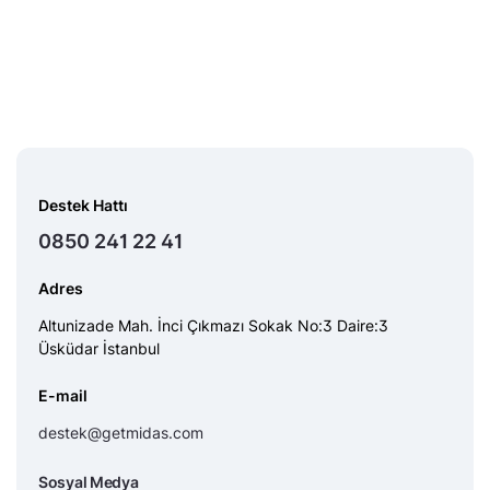
Destek Hattı
0850 241 22 41
Adres
Altunizade Mah. İnci Çıkmazı Sokak No:3 Daire:3
Üsküdar İstanbul
E-mail
destek@getmidas.com
Sosyal Medya