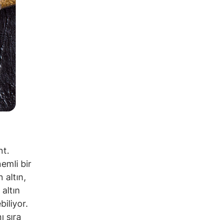
nt.
emli bir
 altın,
altın
iliyor.
ı sıra