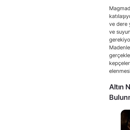
Magmadan
katılaşıy
ve dere y
ve suyun
gerekiyo
Madenler
gerçekle
kepçeler
elenmesiy
Altın 
Bulun