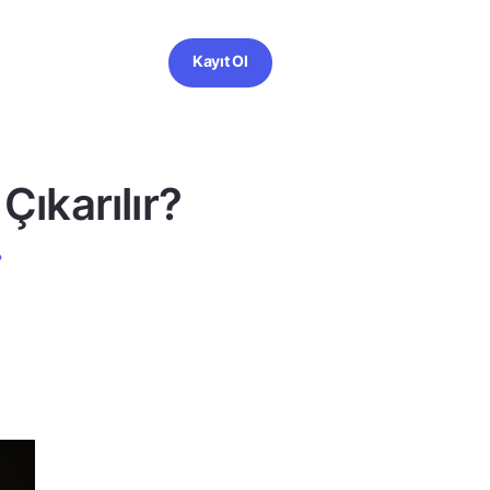
Kayıt Ol
Çıkarılır?
?