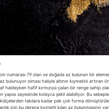
n
om numarası 79 olan ve doğada az bulunan bir eleme
z bulunuyor olması haliyle altının kıymetini artıran ön
Saf haldeyken hafif kırmızıya çalan bir renge sahip olan
 yapısı sayesinde kolayca şekil alabiliyor. Bu sebeple 
külçelerden takılara kadar pek çok forma dönüştürüleb
sanlık için bu derece kıymetli kılan az bulunmasının yan