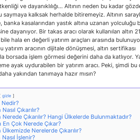
etkenliği ve dayanıklılığı… Altının neden bu kadar gözd
 saymaya kalksak herhalde bitiremeyiz. Altının saray
re, banka kasalarından yastık altına uzanan yolculuğu 
ine dayanıyor. Bir takas aracı olarak kullanılan altın 21
 bile hala en değerli yatırım araçları arasında bulunuyo
u yatırım aracının dijitale dönüşmesi, altın sertifikası
yla borsada işlem görmesi değerini daha da katlıyor. Ya
me ayak uydurabilen bir yatırım aracı. Peki, şimdi bu 
daha yakından tanımaya hazır mısın?
gizle
n Nedir?
n Nasıl Çıkarılır?
n Nerede Çıkarılır? Hangi Ülkelerde Bulunmaktadır?
ın En Çok Nerede Çıkar?
n Ülkemizde Nerelerde Çıkarılır?
n Nasıl İşlenir?