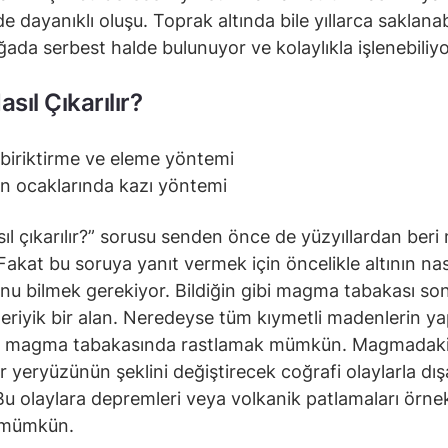
de dayanıklı oluşu. Toprak altında bile yıllarca saklana
oğada serbest halde bulunuyor ve kolaylıkla işlenebiliyo
asıl Çıkarılır?
biriktirme ve eleme yöntemi
 ocaklarında kazı yöntemi
asıl çıkarılır?” sorusu senden önce de yüzyıllardan ber
 Fakat bu soruya yanıt vermek için öncelikle altının nas
nu bilmek gerekiyor. Bildiğin gibi magma tabakası so
 eriyik bir alan. Neredeyse tüm kıymetli madenlerin ya
na magma tabakasında rastlamak mümkün. Magmadaki 
 yeryüzünün şeklini değiştirecek coğrafi olaylarla dış
 Bu olaylara depremleri veya volkanik patlamaları örne
 mümkün.