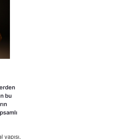
lerden
en bu
rın
apsamlı
 yapısı,