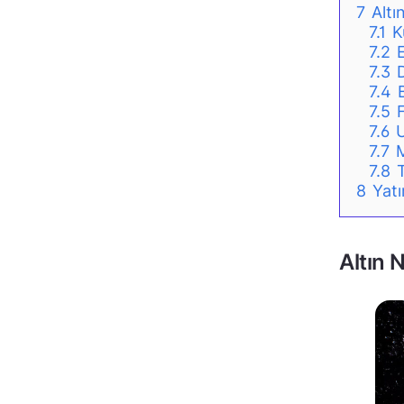
7
Altı
7.1
K
7.2
7.3
7.4
7.5
7.6
U
7.7
M
7.8
8
Yatı
Altın 