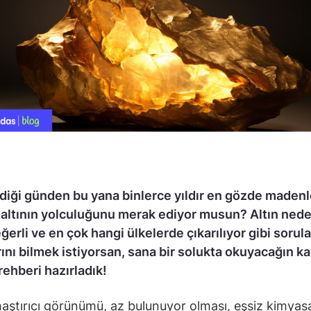
diği günden bu yana binlerce yıldır en gözde maden
n altının yolculuğunu merak ediyor musun? Altın ned
ğerli ve en çok hangi ülkelerde çıkarılıyor gibi sorula
ını bilmek istiyorsan, sana bir solukta okuyacağın k
 rehberi hazırladık!
ştırıcı görünümü, az bulunuyor olması, eşsiz kimyasal