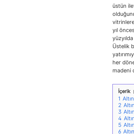
üstün il
olduğunu
vitrinle
yıl önces
yüzyılda
Üstelik b
yatırımı
her döne
madeni 
İçerik
1
Altı
2
Altı
3
Altı
4
Alt
5
Altı
6
Altı