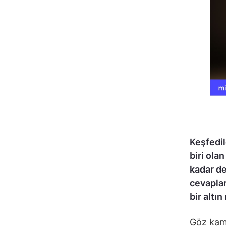
Keşfedil
biri ola
kadar de
cevaplar
bir altın
Göz kama