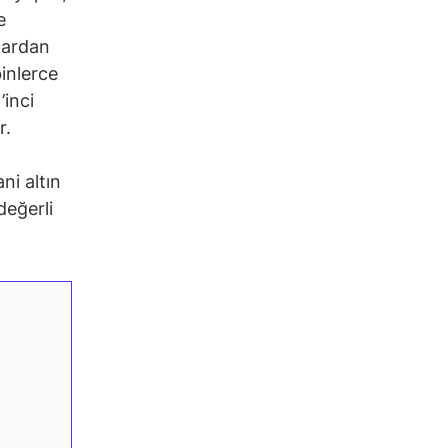
e
lardan
binlerce
’inci
r.
ni altın
değerli