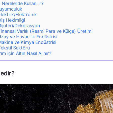
n Nerelerde Kullanılır?
uyumculuk
Elektrik/Elektronik
Diş Hekimliği
Bijuteri/Dekorasyon
Finansal Varlık (Resmi Para ve Külçe) Üretimi
zay ve Havacılık Endüstrisi
akine ve Kimya Endüstrisi
Tekstil Sektörü
rım için Altın Nasıl Alınır?
Nedir?