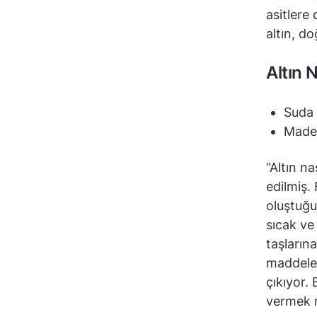
asitlere 
altın, d
Altın N
Suda 
Maden
“Altın n
edilmiş.
oluştuğu
sıcak ve
taşları
maddeler
çıkıyor.
vermek