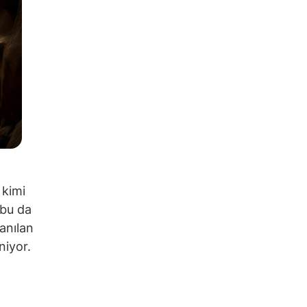
 kimi
 bu da
anılan
niyor.