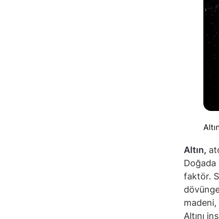
Altı
Altın,
at
Doğada a
faktör. 
dövüngen
madeni, 
Altını in