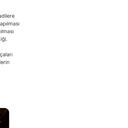
adilere
yapılması
ılması
iği.
çaları
lerin