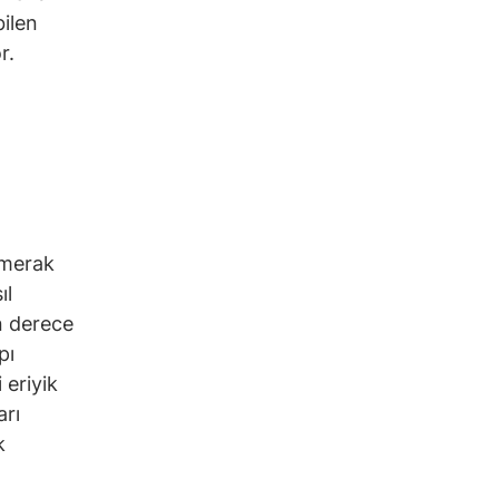
bilen
r.
i merak
ıl
n derece
pı
eriyik
arı
k