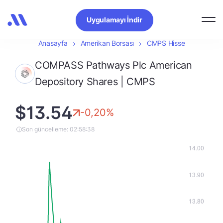
Uygulamayı İndir
Anasayfa
Amerikan Borsası
CMPS Hisse
COMPASS Pathways Plc American
Depository Shares | CMPS
$13.54
-0,20%
Son güncelleme: 02:58:38