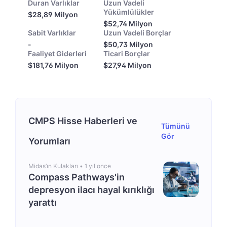
Duran Varlıklar
Uzun Vadeli
Yükümlülükler
$28,89 Milyon
$52,74 Milyon
Sabit Varlıklar
Uzun Vadeli Borçlar
-
$50,73 Milyon
Faaliyet Giderleri
Ticari Borçlar
$181,76 Milyon
$27,94 Milyon
CMPS Hisse Haberleri ve
Tümünü
Gör
Yorumları
Midas’ın Kulakları •
1 yıl once
Compass Pathways'in
depresyon ilacı hayal kırıklığı
yarattı