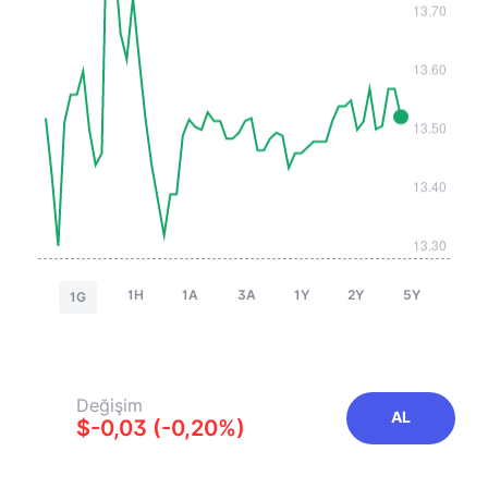
1H
1A
3A
1Y
2Y
5Y
1G
Değişim
AL
$-0,03 (-0,20%)