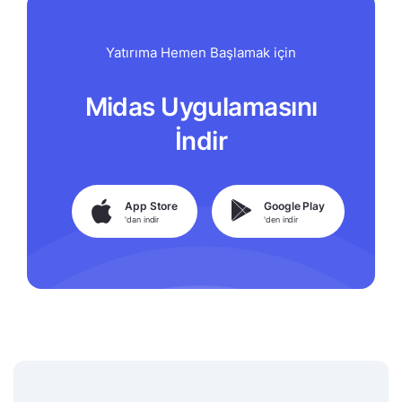
Yatırıma Hemen Başlamak için
Midas Uygulamasını
İndir
App Store
Google Play
'dan indir
'den indir