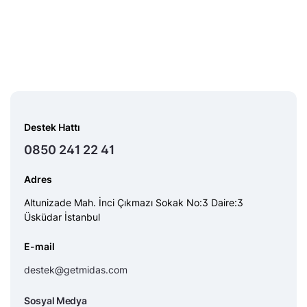
Destek Hattı
0850 241 22 41
Adres
Altunizade Mah. İnci Çıkmazı Sokak No:3 Daire:3
Üsküdar İstanbul
E-mail
destek@getmidas.com
Sosyal Medya