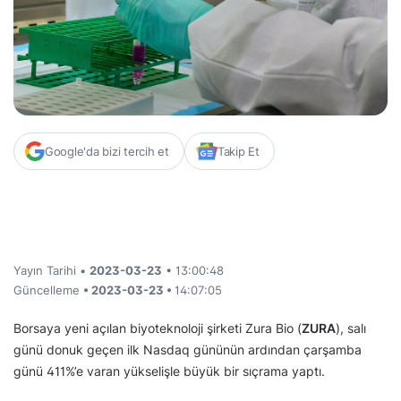
Google'da bizi tercih et
Takip Et
Yayın Tarihi •
2023-03-23
• 13:00:48
Güncelleme
• 2023-03-23 •
14:07:05
Borsaya yeni açılan biyoteknoloji şirketi Zura Bio (
ZURA
), salı
günü donuk geçen ilk Nasdaq gününün ardından çarşamba
günü 411%’e varan yükselişle büyük bir sıçrama yaptı.