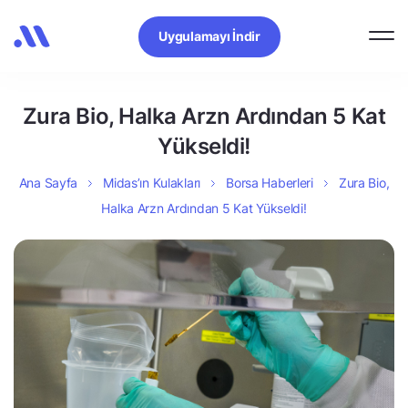
Uygulamayı İndir
Zura Bio, Halka Arzn Ardından 5 Kat
Yükseldi!
Ana Sayfa
Midas’ın Kulakları
Borsa Haberleri
Zura Bio,
Halka Arzn Ardından 5 Kat Yükseldi!