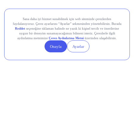
AXSM
VKGYO