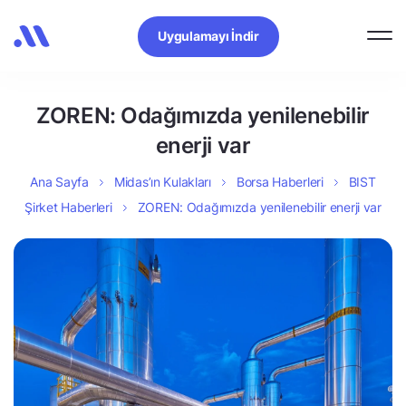
Uygulamayı İndir
ZOREN: Odağımızda yenilenebilir
enerji var
Ana Sayfa
Midas’ın Kulakları
Borsa Haberleri
BIST
Şirket Haberleri
ZOREN: Odağımızda yenilenebilir enerji var