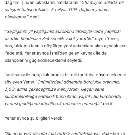
dağıtım işinden çıktıklarını hatırlatarak “
210 milyon dolarlık bir
satıştan bahsedebiliriz. 5 milyar TL’lik dağıtım yatırımı
planlıyoruz.
” dedi.
“
Geçtiğimiz yıl yaptığımız Eurobond ihracıyla vade yapımızı
uzattık. Kendimize 3-4 senelik vakit yarattık.
” diyen Yener,
borçluluk miktarının düştükçe yeni yatırımlara alan açacaklarını
ifade etti. Yener ayrıca İsrail’den gelen kaynak ile de
bilançolarını güçlendireceklerini söyledi.
İsrail satışı ile borçluluk oranını bir miktar daha düşüreceklerini
söyleyen Yener “
Önümüzdeki dönemde borçluluk oranımızı
3,5’in altına çekeceğimize inanıyorum. Geçen sene
sürdürülebilirliğe endeksli bono ihracı yaptık. Bu Eurobondu
vadesi geldiğinde küçülterek refinanse edeceğiz
” dedi.
Yener ayrıca şu bilgileri verdi:
“Şu anda yurt dışında faaliyette 2 santralimiz var, Pakistan ve