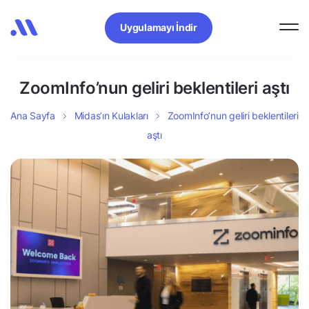
Uygulamayı İndir
ZoomInfo’nun geliri beklentileri aştı
Ana Sayfa
Midas’ın Kulakları
ZoomInfo’nun geliri beklentileri
aştı