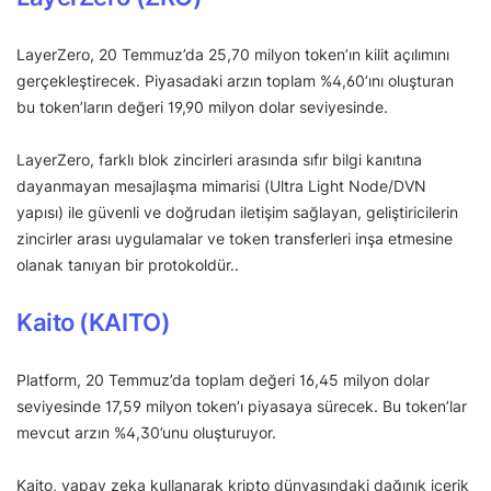
LayerZero, 20 Temmuz’da 25,70 milyon token’ın kilit açılımını
gerçekleştirecek. Piyasadaki arzın toplam %4,60’ını oluşturan
bu token’ların değeri 19,90 milyon dolar seviyesinde.
LayerZero, farklı blok zincirleri arasında sıfır bilgi kanıtına
dayanmayan mesajlaşma mimarisi (Ultra Light Node/DVN
yapısı) ile güvenli ve doğrudan iletişim sağlayan, geliştiricilerin
zincirler arası uygulamalar ve token transferleri inşa etmesine
olanak tanıyan bir protokoldür..
Kaito (KAITO)
Platform, 20 Temmuz’da toplam değeri 16,45 milyon dolar
seviyesinde 17,59 milyon token’ı piyasaya sürecek. Bu token’lar
mevcut arzın %4,30’unu oluşturuyor.
Kaito, yapay zeka kullanarak kripto dünyasındaki dağınık içerik