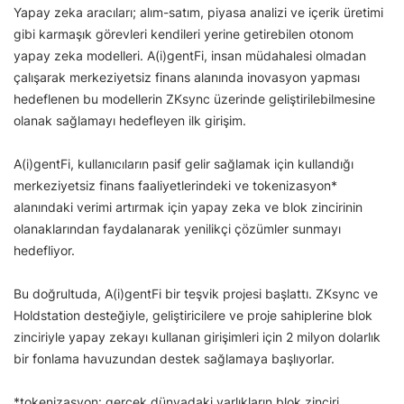
Yapay zeka aracıları; alım-satım, piyasa analizi ve içerik üretimi
gibi karmaşık görevleri kendileri yerine getirebilen otonom
yapay zeka modelleri. A(i)gentFi, insan müdahalesi olmadan
çalışarak merkeziyetsiz finans alanında inovasyon yapması
hedeflenen bu modellerin ZKsync üzerinde geliştirilebilmesine
olanak sağlamayı hedefleyen ilk girişim.
A(i)gentFi, kullanıcıların pasif gelir sağlamak için kullandığı
merkeziyetsiz finans faaliyetlerindeki ve tokenizasyon*
alanındaki verimi artırmak için yapay zeka ve blok zincirinin
olanaklarından faydalanarak yenilikçi çözümler sunmayı
hedefliyor.
Bu doğrultuda, A(i)gentFi bir teşvik projesi başlattı. ZKsync ve
Holdstation desteğiyle, geliştiricilere ve proje sahiplerine blok
zinciriyle yapay zekayı kullanan girişimleri için 2 milyon dolarlık
bir fonlama havuzundan destek sağlamaya başlıyorlar.
*tokenizasyon: gerçek dünyadaki varlıkların blok zinciri