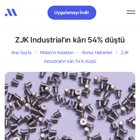
Uygulamayı İndir
ZJK Industrial’ın kârı 54% düştü
Ana Sayfa
Midas’ın Kulakları
Borsa Haberleri
ZJK
Industrial’ın kârı 54% düştü