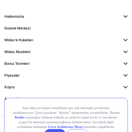
Hakkımızda
Destek Merkezi
Midas'ın Kulakları
Midas Akademi
Borsa Terimleri
Piyasalar
Kripto
Ayrıcalıklar
Kişisel Verilerin
Gizlilik
Yasal
Çerez
Korunması
Politikası
Duyurular
Ayarları