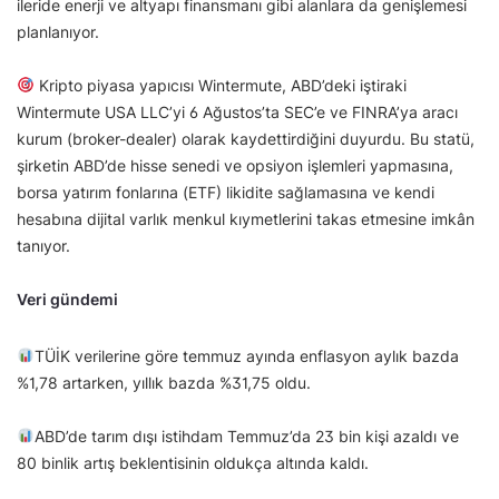
ileride enerji ve altyapı finansmanı gibi alanlara da genişlemesi
planlanıyor.
Kripto piyasa yapıcısı Wintermute, ABD’deki iştiraki
Wintermute USA LLC’yi 6 Ağustos’ta SEC’e ve FINRA’ya aracı
kurum (broker-dealer) olarak kaydettirdiğini duyurdu. Bu statü,
şirketin ABD’de hisse senedi ve opsiyon işlemleri yapmasına,
borsa yatırım fonlarına (ETF) likidite sağlamasına ve kendi
hesabına dijital varlık menkul kıymetlerini takas etmesine imkân
tanıyor.
Veri gündemi
TÜİK verilerine göre temmuz ayında enflasyon aylık bazda
%1,78 artarken, yıllık bazda %31,75 oldu.
ABD’de tarım dışı istihdam Temmuz’da 23 bin kişi azaldı ve
80 binlik artış beklentisinin oldukça altında kaldı.