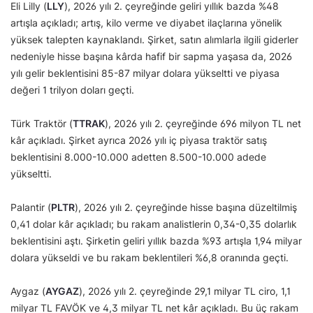
Eli Lilly (
LLY
), 2026 yılı 2. çeyreğinde geliri yıllık bazda %48
artışla açıkladı; artış, kilo verme ve diyabet ilaçlarına yönelik
yüksek talepten kaynaklandı. Şirket, satın alımlarla ilgili giderler
nedeniyle hisse başına kârda hafif bir sapma yaşasa da, 2026
yılı gelir beklentisini 85-87 milyar dolara yükseltti ve piyasa
değeri 1 trilyon doları geçti.
Türk Traktör (
TTRAK
), 2026 yılı 2. çeyreğinde 696 milyon TL net
kâr açıkladı. Şirket ayrıca 2026 yılı iç piyasa traktör satış
beklentisini 8.000-10.000 adetten 8.500-10.000 adede
yükseltti.
Palantir (
PLTR
), 2026 yılı 2. çeyreğinde hisse başına düzeltilmiş
0,41 dolar kâr açıkladı; bu rakam analistlerin 0,34-0,35 dolarlık
beklentisini aştı. Şirketin geliri yıllık bazda %93 artışla 1,94 milyar
dolara yükseldi ve bu rakam beklentileri %6,8 oranında geçti.
Aygaz (
AYGAZ
), 2026 yılı 2. çeyreğinde 29,1 milyar TL ciro, 1,1
milyar TL FAVÖK ve 4,3 milyar TL net kâr açıkladı. Bu üç rakam