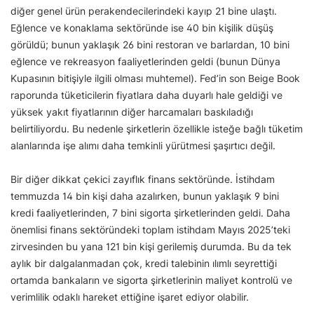
diğer genel ürün perakendecilerindeki kayıp 21 bine ulaştı.
Eğlence ve konaklama sektöründe ise 40 bin kişilik düşüş
görüldü; bunun yaklaşık 26 bini restoran ve barlardan, 10 bini
eğlence ve rekreasyon faaliyetlerinden geldi (bunun Dünya
Kupasının bitişiyle ilgili olması muhtemel). Fed’in son Beige Book
raporunda tüketicilerin fiyatlara daha duyarlı hale geldiği ve
yüksek yakıt fiyatlarının diğer harcamaları baskıladığı
belirtiliyordu. Bu nedenle şirketlerin özellikle isteğe bağlı tüketim
alanlarında işe alımı daha temkinli yürütmesi şaşırtıcı değil.
Bir diğer dikkat çekici zayıflık finans sektöründe. İstihdam
temmuzda 14 bin kişi daha azalırken, bunun yaklaşık 9 bini
kredi faaliyetlerinden, 7 bini sigorta şirketlerinden geldi. Daha
önemlisi finans sektöründeki toplam istihdam Mayıs 2025’teki
zirvesinden bu yana 121 bin kişi gerilemiş durumda. Bu da tek
aylık bir dalgalanmadan çok, kredi talebinin ılımlı seyrettiği
ortamda bankaların ve sigorta şirketlerinin maliyet kontrolü ve
verimlilik odaklı hareket ettiğine işaret ediyor olabilir.