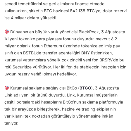
senedi temettülerini ve geri alımlarını finanse etmede
kullanılırken, şirketin BTC hazinesi 842.138 BTC’ye, dolar rezervi
ise 4 milyar dolara yükseldi.
Dünyanın en büyük varlık yöneticisi BlackRock, 3 Ağustos’ta
iki yeni tokenize para piyasası fonunu duyurdu: mevcut 6,2
milyar dolarlık fonun Ethereum üzerinde tokenize edilmiş pay
sınıfı olan BSTBL’de transfer acenteliğini BNY üstlenirken,
kurumsal yatırımcılara yönelik çok zincirli yeni fon BRSRV’de bu
rolü Securitize yürütüyor. Her iki fon da stablecoin ihraççıları için
uygun rezerv varlığı olmayı hedefliyor.
Kurumsal saklama sağlayıcısı BitGo (
BTGO
), 3 Ağustos’ta
Link adlı yeni bir ürünü duyurdu. Link, kurumsal müşterilerin
çeşitli borsalardaki hesaplarını BitGo’nun saklama platformuyla
tek bir arayüzde birleştirerek, hazine ve trading ekiplerinin
varlıklarını tek noktadan görüntüleyip yönetmesine imkân
tanıyor.