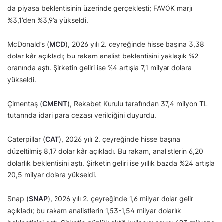
da piyasa beklentisinin üzerinde gerçekleşti; FAVÖK marjı
%3,1’den %3,9’a yükseldi.
McDonald’s (
MCD
), 2026 yılı 2. çeyreğinde hisse başına 3,38
dolar kâr açıkladı; bu rakam analist beklentisini yaklaşık %2
oranında aştı. Şirketin geliri ise %4 artışla 7,1 milyar dolara
yükseldi.
Çimentaş (
CMENT
), Rekabet Kurulu tarafından 37,4 milyon TL
tutarında idari para cezası verildiğini duyurdu.
Caterpillar (
CAT
), 2026 yılı 2. çeyreğinde hisse başına
düzeltilmiş 8,17 dolar kâr açıkladı. Bu rakam, analistlerin 6,20
dolarlık beklentisini aştı. Şirketin geliri ise yıllık bazda %24 artışla
20,5 milyar dolara yükseldi.
Snap (
SNAP
), 2026 yılı 2. çeyreğinde 1,6 milyar dolar gelir
açıkladı; bu rakam analistlerin 1,53-1,54 milyar dolarlık