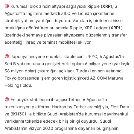
Kurumsal blok zinciri altyapı sağlayıcısı Ripple (
XRP
), 3
Ağustos’ta İngiltere merkezli ZILO ve Licuido şirketlerine
stratejik yatırım yaptığını duyurdu. Var olan iş birliklerini hisse
ortaklığına dönüştüren bu adımla Ripple, XRP Ledger (
XRPL
)
üzerindeki sermaye piyasaları altyapısına düzenlenmiş transfer
acenteliği, ihraç ve teminat mobilitesi ekliyor.
Japonya’nın yene endeksli stablecoin’i JPYC, 6 Ağustos’ta
Seri B yatırım turunu genişleterek toplam 6 milyar yene (yaklaşık
38 milyon dolar) çıkardığını açıkladı. Turdaki en son yatırımcı,
Tokyo borsasında işlem gören lojistik şirketi AZ-COM Maruwa
Holdings oldu.
En büyük stablecoin ihraççısı Tether, 6 Ağustos’ta
tokenizasyon platformu Hadron by Tether aracılığıyla, First Data
ve BKN301 ile birlikte Suudi Arabistan’da kurumsal gayrimenkul
varlıklarını tokenize edecek bir iş birliği duyurdu. Suudi
Arabistan’ın Vizyon 2030 programına dayanan bu girişimin