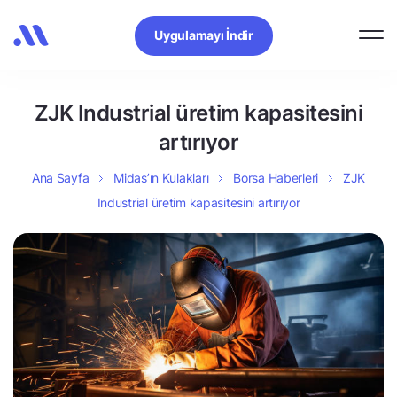
Uygulamayı İndir
ZJK Industrial üretim kapasitesini
artırıyor
Ana Sayfa
Midas’ın Kulakları
Borsa Haberleri
ZJK
Industrial üretim kapasitesini artırıyor