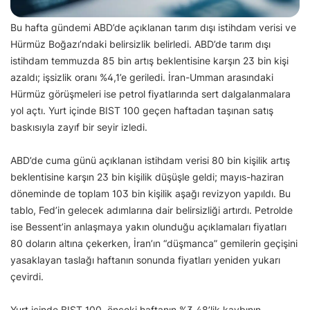
Bu hafta gündemi ABD’de açıklanan tarım dışı istihdam verisi ve
Hürmüz Boğazı’ndaki belirsizlik belirledi. ABD’de tarım dışı
istihdam temmuzda 85 bin artış beklentisine karşın 23 bin kişi
azaldı; işsizlik oranı %4,1’e geriledi. İran-Umman arasındaki
Hürmüz görüşmeleri ise petrol fiyatlarında sert dalgalanmalara
yol açtı. Yurt içinde BIST 100 geçen haftadan taşınan satış
baskısıyla zayıf bir seyir izledi.
ABD’de cuma günü açıklanan istihdam verisi 80 bin kişilik artış
beklentisine karşın 23 bin kişilik düşüşle geldi; mayıs-haziran
döneminde de toplam 103 bin kişilik aşağı revizyon yapıldı. Bu
tablo, Fed’in gelecek adımlarına dair belirsizliği artırdı. Petrolde
ise Bessent’in anlaşmaya yakın olunduğu açıklamaları fiyatları
80 doların altına çekerken, İran’ın “düşmanca” gemilerin geçişini
yasaklayan taslağı haftanın sonunda fiyatları yeniden yukarı
çevirdi.
Yurt içinde BIST 100, önceki haftanın %3,48’lik kaybının