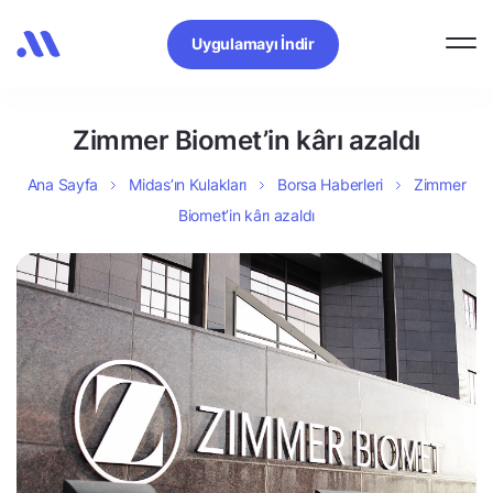
Uygulamayı İndir
Zimmer Biomet’in kârı azaldı
Ana Sayfa
Midas’ın Kulakları
Borsa Haberleri
Zimmer
Biomet’in kârı azaldı