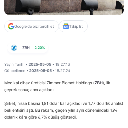
Google'da bizi tercih et
Takip Et
ZBH
2,20%
Yayın Tarihi •
2025-05-05
• 18:27:13
Güncelleme
• 2025-05-05 •
18:27:24
Medikal cihaz üreticisi Zimmer Biomet Holdings (
ZBH
), ilk
çeyrek sonuçlarını açıkladı.
Şirket, hisse başına 1,81 dolar kâr açıkladı ve 1,77 dolarlık analist
beklentisini aştı. Bu rakam, geçen yılın aynı dönemindeki 1,94
dolarlık kâra göre 6,7% düşüş gösterdi.