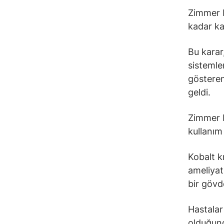
Zimmer 
kadar ka
Bu karar
sistemle
gösteren
geldi.
Zimmer B
kullanım
Kobalt k
ameliyat
bir gövd
Hastalar
olduğund