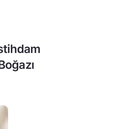
istihdam
 Boğazı