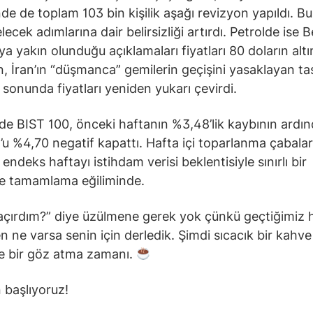
e de toplam 103 bin kişilik aşağı revizyon yapıldı. Bu
lecek adımlarına dair belirsizliği artırdı. Petrolde ise 
a yakın olunduğu açıklamaları fiyatları 80 doların altı
, İran’ın “düşmanca” gemilerin geçişini yasaklayan ta
 sonunda fiyatları yeniden yukarı çevirdi.
nde BIST 100, önceki haftanın %3,48’lik kaybının ardı
 %4,70 negatif kapattı. Hafta içi toparlanma çabaları
endeks haftayı istihdam verisi beklentisiyle sınırlı bir
le tamamlama eğiliminde.
açırdım?” diye üzülmene gerek yok çünkü geçtiğimiz 
n ne varsa senin için derledik. Şimdi sıcacık bir kahve 
 bir göz atma zamanı.
 başlıyoruz!