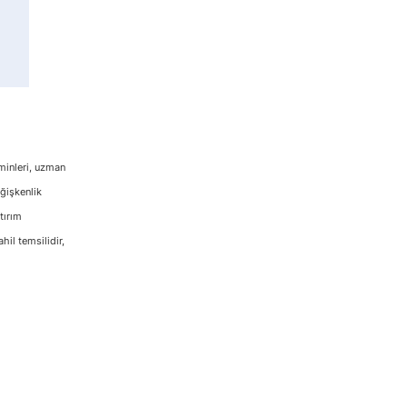
hminleri, uzman
eğişkenlik
tırım
hil temsilidir,