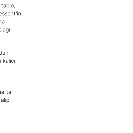
 tablo,
Bessent’in
na
slağı
ndan
 kalıcı
hafta
alıp