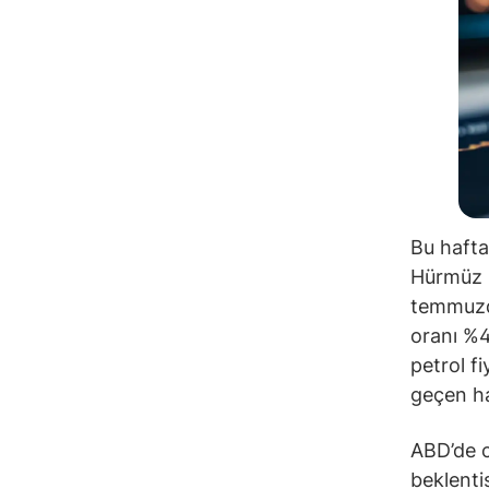
Bu hafta
Hürmüz B
temmuzda
oranı %4
petrol f
geçen haf
ABD’de c
beklenti