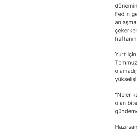
dönemind
Fed’in ge
anlaşmay
çekerken
haftanın
Yurt içi
Temmuz’u
olamadı; 
yükseliş
“Neler k
olan bite
gündeme
Hazırsan