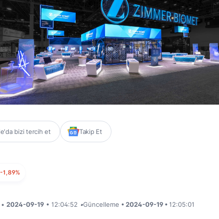
'da bizi tercih et
Takip Et
-1,89%
i •
2024-09-19
• 12:04:52
•
Güncelleme
• 2024-09-19 •
12:05:01