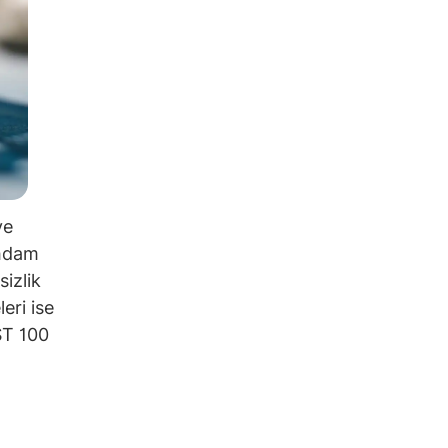
ve
ihdam
sizlik
eri ise
IST 100