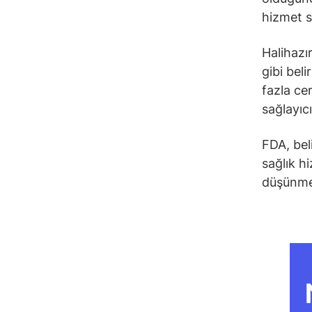
hizmet s
Halihazı
gibi beli
fazla ce
sağlayıcı
FDA, bel
sağlık h
düşünmel