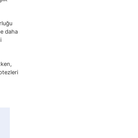
rluğu
kle daha
i
zken,
otezleri