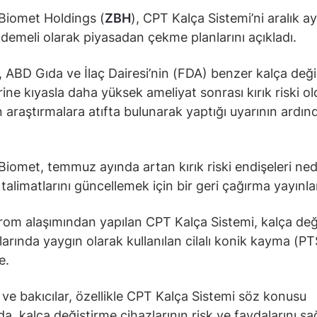
Biomet Holdings (
ZBH
), CPT Kalça Sistemi’ni aralık a
demeli olarak piyasadan çekme planlarını açıkladı.
, ABD Gıda ve İlaç Dairesi’nin (FDA) benzer kalça değ
rine kıyasla daha yüksek ameliyat sonrası kırık riski 
 araştırmalara atıfta bulunarak yaptığı uyarının ardın
iomet, temmuz ayında artan kırık riski endişeleri ned
 talimatlarını güncellemek için bir geri çağırma yayınla
rom alaşımından yapılan CPT Kalça Sistemi, kalça değ
larında yaygın olarak kullanılan cilalı konik kayma (PT
e.
 ve bakıcılar, özellikle CPT Kalça Sistemi söz konusu
a, kalça değiştirme cihazlarının risk ve faydalarını sağ