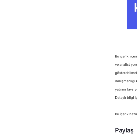
Bu içerik, içe
ve analist yor
gösterebilmekt
danışmanlığı k
yatırım tavsiy
Detaylı bilgi i
Bu içerik hazı
Paylaş