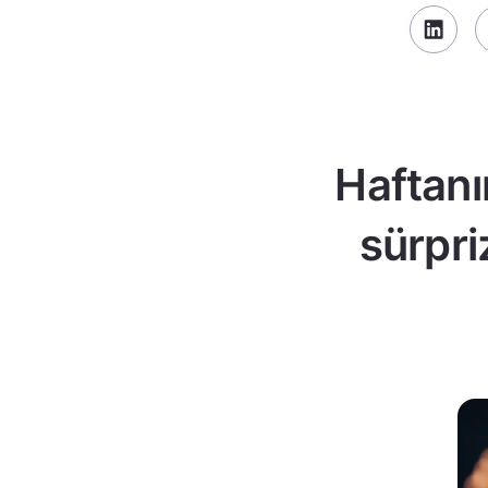
Haftanı
sürpri