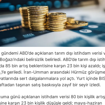
 gündemi ABD’de açıklanan tarım dışı istihdam verisi 
oğazı’ndaki belirsizlik belirledi. ABD’de tarım dışı ist
 85 bin artış beklentisine karşın 23 bin kişi azaldı; iş
,1’e geriledi. İran-Umman arasındaki Hürmüz görüşmel
iyatlarında sert dalgalanmalara yol açtı. Yurt içinde B
tadan taşınan satış baskısıyla zayıf bir seyir izledi.
uma günü açıklanan istihdam verisi 80 bin kişilik artış
sine karşın 23 bin kişilik düşüşle geldi; mayıs-haziran