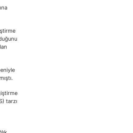
yına
iştirme
olduğunu
dan
eniyle
mıştı.
iştirme
S) tarzı
lık