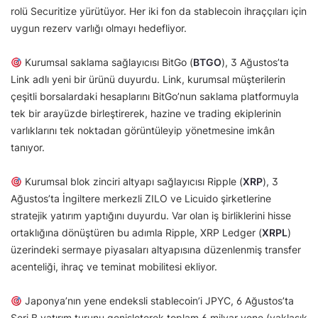
rolü Securitize yürütüyor. Her iki fon da stablecoin ihraççıları için
uygun rezerv varlığı olmayı hedefliyor.
Kurumsal saklama sağlayıcısı BitGo (
BTGO
), 3 Ağustos’ta
Link adlı yeni bir ürünü duyurdu. Link, kurumsal müşterilerin
çeşitli borsalardaki hesaplarını BitGo’nun saklama platformuyla
tek bir arayüzde birleştirerek, hazine ve trading ekiplerinin
varlıklarını tek noktadan görüntüleyip yönetmesine imkân
tanıyor.
Kurumsal blok zinciri altyapı sağlayıcısı Ripple (
XRP
), 3
Ağustos’ta İngiltere merkezli ZILO ve Licuido şirketlerine
stratejik yatırım yaptığını duyurdu. Var olan iş birliklerini hisse
ortaklığına dönüştüren bu adımla Ripple, XRP Ledger (
XRPL
)
üzerindeki sermaye piyasaları altyapısına düzenlenmiş transfer
acenteliği, ihraç ve teminat mobilitesi ekliyor.
Japonya’nın yene endeksli stablecoin’i JPYC, 6 Ağustos’ta
Seri B yatırım turunu genişleterek toplam 6 milyar yene (yaklaşık