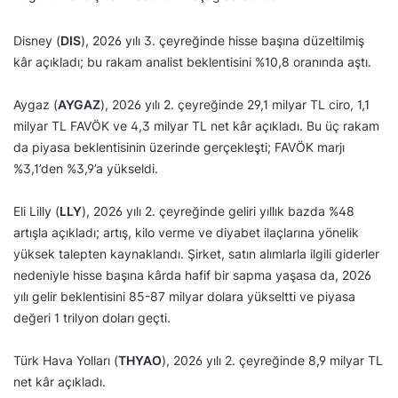
Disney (
DIS
), 2026 yılı 3. çeyreğinde hisse başına düzeltilmiş
kâr açıkladı; bu rakam analist beklentisini %10,8 oranında aştı.
Aygaz (
AYGAZ
), 2026 yılı 2. çeyreğinde 29,1 milyar TL ciro, 1,1
milyar TL FAVÖK ve 4,3 milyar TL net kâr açıkladı. Bu üç rakam
da piyasa beklentisinin üzerinde gerçekleşti; FAVÖK marjı
%3,1’den %3,9’a yükseldi.
Eli Lilly (
LLY
), 2026 yılı 2. çeyreğinde geliri yıllık bazda %48
artışla açıkladı; artış, kilo verme ve diyabet ilaçlarına yönelik
yüksek talepten kaynaklandı. Şirket, satın alımlarla ilgili giderler
nedeniyle hisse başına kârda hafif bir sapma yaşasa da, 2026
yılı gelir beklentisini 85-87 milyar dolara yükseltti ve piyasa
değeri 1 trilyon doları geçti.
Türk Hava Yolları (
THYAO
), 2026 yılı 2. çeyreğinde 8,9 milyar TL
net kâr açıkladı.