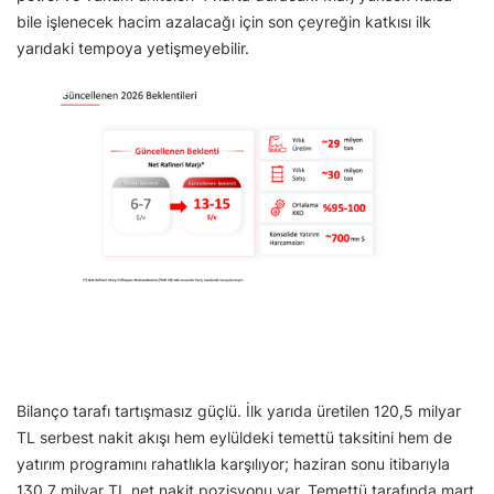
bile işlenecek hacim azalacağı için son çeyreğin katkısı ilk
yarıdaki tempoya yetişmeyebilir.
Bilanço tarafı tartışmasız güçlü. İlk yarıda üretilen 120,5 milyar
TL serbest nakit akışı hem eylüldeki temettü taksitini hem de
yatırım programını rahatlıkla karşılıyor; haziran sonu itibarıyla
130,7 milyar TL net nakit pozisyonu var. Temettü tarafında mart