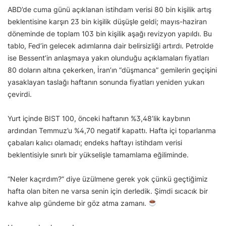
ABD’de cuma günü açıklanan istihdam verisi 80 bin kişilik artış
beklentisine karşın 23 bin kişilik düşüşle geldi; mayıs-haziran
döneminde de toplam 103 bin kişilik aşağı revizyon yapıldı. Bu
tablo, Fed’in gelecek adımlarına dair belirsizliği artırdı. Petrolde
ise Bessent’in anlaşmaya yakın olunduğu açıklamaları fiyatları
80 doların altına çekerken, İran’ın “düşmanca” gemilerin geçişini
yasaklayan taslağı haftanın sonunda fiyatları yeniden yukarı
çevirdi.
Yurt içinde BIST 100, önceki haftanın %3,48’lik kaybının
ardından Temmuz’u %4,70 negatif kapattı. Hafta içi toparlanma
çabaları kalıcı olamadı; endeks haftayı istihdam verisi
beklentisiyle sınırlı bir yükselişle tamamlama eğiliminde.
“Neler kaçırdım?” diye üzülmene gerek yok çünkü geçtiğimiz
hafta olan biten ne varsa senin için derledik. Şimdi sıcacık bir
kahve alıp gündeme bir göz atma zamanı.