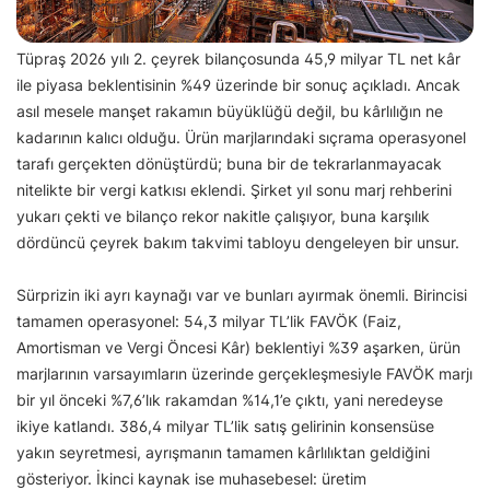
Tüpraş 2026 yılı 2. çeyrek bilançosunda 45,9 milyar TL net kâr
ile piyasa beklentisinin %49 üzerinde bir sonuç açıkladı. Ancak
asıl mesele manşet rakamın büyüklüğü değil, bu kârlılığın ne
kadarının kalıcı olduğu. Ürün marjlarındaki sıçrama operasyonel
tarafı gerçekten dönüştürdü; buna bir de tekrarlanmayacak
nitelikte bir vergi katkısı eklendi. Şirket yıl sonu marj rehberini
yukarı çekti ve bilanço rekor nakitle çalışıyor, buna karşılık
dördüncü çeyrek bakım takvimi tabloyu dengeleyen bir unsur.
Sürprizin iki ayrı kaynağı var ve bunları ayırmak önemli. Birincisi
tamamen operasyonel: 54,3 milyar TL’lik FAVÖK (Faiz,
Amortisman ve Vergi Öncesi Kâr) beklentiyi %39 aşarken, ürün
marjlarının varsayımların üzerinde gerçekleşmesiyle FAVÖK marjı
bir yıl önceki %7,6’lık rakamdan %14,1’e çıktı, yani neredeyse
ikiye katlandı. 386,4 milyar TL’lik satış gelirinin konsensüse
yakın seyretmesi, ayrışmanın tamamen kârlılıktan geldiğini
gösteriyor. İkinci kaynak ise muhasebesel: üretim