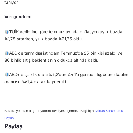
tanıyor.
Veri gündemi
TÜİK verilerine göre temmuz ayında enflasyon aylık bazda
%1,78 artarken, yıllık bazda %31,75 oldu.
ABD’de tarım dışı istihdam Temmuz’da 23 bin kişi azaldı ve
80 binlik artış beklentisinin oldukça altında kaldı.
ABD’de işsizlik oranı %4,2’den %4,1’e geriledi. İşgücüne katılım
oranı ise %61,4 olarak kaydedildi.
Burada yer alan bilgiler yatırım tavsiyesi içermez. Bilgi için:
Midas Sorumluluk
Beyanı
Paylaş