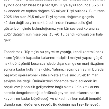
ayında ödenen hisse başı net 8,82 TL’ye eylül sonunda 5,73 TL
eklenecek ve toplam dağıtım 33 milyar TL’yi bulacak. Bu tutarın
2025 kârı olan 29,5 milyar TL’yi aşması, dağıtımın geçmiş
kârdan değil bu yılın nakit üretiminden finanse edildiğini
gösteriyor. İçinde bulunduğumuz yılın kâr seviyesi korunursa,
2027 dağıtımı için hisse başı 35-40 TL bandı konuşulabilir hale
gelir.
Toparlarsak, Tüpraş’ın bu çeyrekte yaptığı, kendi kontrolündeki
kısmı (yüksek kapasite kullanımı, disiplinli maliyet yapısı, güçlü
nakit dönüşümü) kusursuz işletip dışarıdan gelen marj rüzgârını
sonuna kadar kullanmak oldu. Yatırımcı açısından ayrım burada
başlıyor: operasyonel kalite şirkete ait ve sürdürülebilir, marj
seviyesi ise değil. Önümüzdeki dönemde takip edilecek üç
başlık var: jeopolitik gelişmelere bağlı olarak ürün kraklarının
nerede dengeleneceği, dördüncü çeyrek bakımlarının hacim
kaybını ne kadar büyüteceği ve şirketin biriken nakdi temettü
dışında nasıl değerlendireceği. Bu üçünün nasıl şekilleneceği,