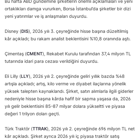
Bu hafta ABD gündemine şirketlerin önemli açıklamaları ve yeni
ortaklıkları damga vururken, Borsa İstanbul’da şirketler bir dizi
yeni yatırımlar ve iş anlaşmaları duyurdu.
Disney (
DIS
), 2026 yılı 3. çeyreğinde hisse başına düzeltilmiş
kâr açıkladı; bu rakam analist beklentisini %10,8 oranında aştı.
Çimentaş (
CMENT
), Rekabet Kurulu tarafından 37,4 milyon TL
tutarında idari para cezası verildiğini duyurdu.
Eli Lilly (
LLY
), 2026 yılı 2. çeyreğinde geliri yıllık bazda %48
artışla açıkladı; artış, kilo verme ve diyabet ilaçlarına yönelik
yüksek talepten kaynaklandı. Şirket, satın alımlarla ilgili giderler
nedeniyle hisse başına kârda hafif bir sapma yaşasa da, 2026
yılı gelir beklentisini 85-87 milyar dolara yükseltti ve piyasa
değeri 1 trilyon doları geçti.
Türk Traktör (
TTRAK
), 2026 yılı 2. çeyreğinde 696 milyon TL net
kâr açıkladı. Şirket ayrıca 2026 yılı iç piyasa traktör satış