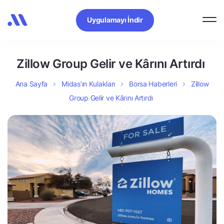
Uygulamayı İndir
Zillow Group Gelir ve Kârını Artırdı
Ana Sayfa
Midas’ın Kulakları
Borsa Haberleri
Zillow
Group Gelir ve Kârını Artırdı