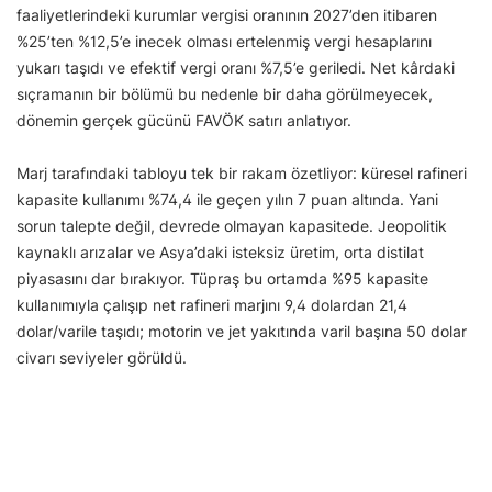
faaliyetlerindeki kurumlar vergisi oranının 2027’den itibaren
%25’ten %12,5’e inecek olması ertelenmiş vergi hesaplarını
yukarı taşıdı ve efektif vergi oranı %7,5’e geriledi. Net kârdaki
sıçramanın bir bölümü bu nedenle bir daha görülmeyecek,
dönemin gerçek gücünü FAVÖK satırı anlatıyor.
Marj tarafındaki tabloyu tek bir rakam özetliyor: küresel rafineri
kapasite kullanımı %74,4 ile geçen yılın 7 puan altında. Yani
sorun talepte değil, devrede olmayan kapasitede. Jeopolitik
kaynaklı arızalar ve Asya’daki isteksiz üretim, orta distilat
piyasasını dar bırakıyor. Tüpraş bu ortamda %95 kapasite
kullanımıyla çalışıp net rafineri marjını 9,4 dolardan 21,4
dolar/varile taşıdı; motorin ve jet yakıtında varil başına 50 dolar
civarı seviyeler görüldü.