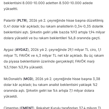
beklentisini 8.000-10.000 adetten 8.500-10.000 adede
yükseltti.
Palantir (
PLTR
), 2026 yılı 2. çeyreğinde hisse başına düzeltilmiş
0,41 dolar kâr açıkladı; bu rakam analistlerin 0,34-0,35 dolarlık
beklentisini aştı. Şirketin geliri yıllık bazda %93 artışla 1,94 milyar
dolara yükseldi ve bu rakam beklentileri %6,8 oranında geçti.
Aygaz (
AYGAZ
), 2026 yılı 2. çeyreğinde 29,1 milyar TL ciro, 1,1
milyar TL FAVÖK ve 4,3 milyar TL net kâr açıkladı. Bu üç rakam
da piyasa beklentisinin üzerinde gerçekleşti; FAVÖK marjı
%3,1’den %3,9’a yükseldi.
McDonald’s (
MCD
), 2026 yılı 2. çeyreğinde hisse başına 3,38
dolar kâr açıkladı; bu rakam analist beklentisini yaklaşık %2
oranında aştı. Şirketin geliri ise %4 artışla 7,1 milyar dolara
yükseldi.
Çimentaş (
CMENT
), Rekabet Kurulu tarafından 37,4 milyon TL