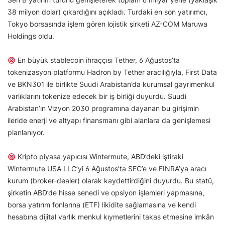
38 milyon dolar) çıkardığını açıkladı. Turdaki en son yatırımcı,
Tokyo borsasında işlem gören lojistik şirketi AZ-COM Maruwa
Holdings oldu.
En büyük stablecoin ihraççısı Tether, 6 Ağustos’ta
tokenizasyon platformu Hadron by Tether aracılığıyla, First Data
ve BKN301 ile birlikte Suudi Arabistan’da kurumsal gayrimenkul
varlıklarını tokenize edecek bir iş birliği duyurdu. Suudi
Arabistan’ın Vizyon 2030 programına dayanan bu girişimin
ileride enerji ve altyapı finansmanı gibi alanlara da genişlemesi
planlanıyor.
Kripto piyasa yapıcısı Wintermute, ABD’deki iştiraki
Wintermute USA LLC’yi 6 Ağustos’ta SEC’e ve FINRA’ya aracı
kurum (broker-dealer) olarak kaydettirdiğini duyurdu. Bu statü,
şirketin ABD’de hisse senedi ve opsiyon işlemleri yapmasına,
borsa yatırım fonlarına (ETF) likidite sağlamasına ve kendi
hesabına dijital varlık menkul kıymetlerini takas etmesine imkân