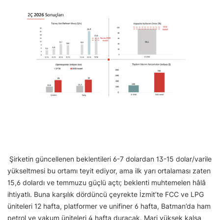
Şirketin güncellenen beklentileri 6-7 dolardan 13-15 dolar/varile
yükseltmesi bu ortamı teyit ediyor, ama ilk yarı ortalaması zaten
15,6 dolardı ve temmuzu güçlü açtı; beklenti muhtemelen hâlâ
ihtiyatlı. Buna karşılık dördüncü çeyrekte İzmit’te FCC ve LPG
üniteleri 12 hafta, platformer ve unifiner 6 hafta, Batman’da ham
petrol ve vakum üniteleri 4 hafta duracak. Marj yüksek kalsa