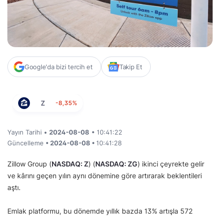
Google'da bizi tercih et
Takip Et
Z
-8,35%
Yayın Tarihi •
2024-08-08
• 10:41:22
Güncelleme
• 2024-08-08 •
10:41:28
Zillow Group (
NASDAQ: Z
) (
NASDAQ: ZG
) ikinci çeyrekte gelir
ve kârını geçen yılın aynı dönemine göre artırarak beklentileri
aştı.
Emlak platformu, bu dönemde yıllık bazda 13% artışla 572